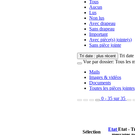
Tous
Aucun
Lus
Non lus
Avec drapeau
Sans drapeau
Important
Avec pièce(s) jointe(s)
Sans pièce jointe
Tri date
Tri
date : plus récent
Vue par dossier: Tous les m
Mails
Images & vidéos
Documents
Toutes les pièces jointes
0 - 35 sur 35
Etat
Etat - T
Sélection
messages n