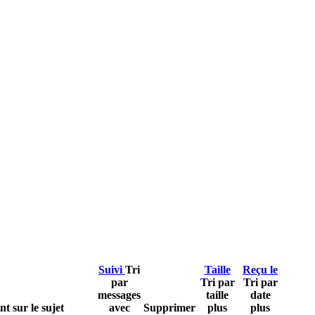
Suivi
Tri
Taille
Reçu le
par
Tri par
Tri par
messages
taille
date
t sur le sujet
avec
Supprimer
plus
plus