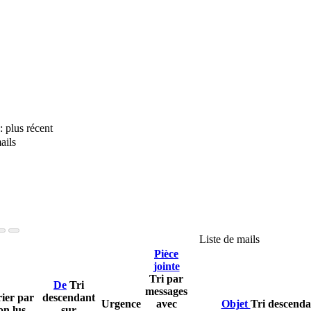
 : plus récent
ails
Liste de mails
Pièce
jointe
Tri par
De
Tri
messages
rier par
descendant
Urgence
avec
Objet
Tri descendan
on lus
sur