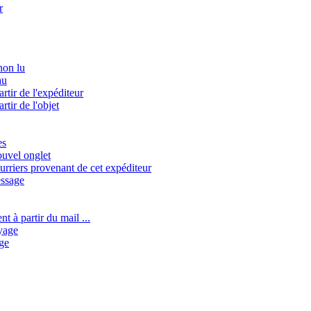
r
on lu
au
artir de l'expéditeur
artir de l'objet
es
ouvel onglet
urriers provenant de cet expéditeur
essage
 à partir du mail ...
oyage
ge