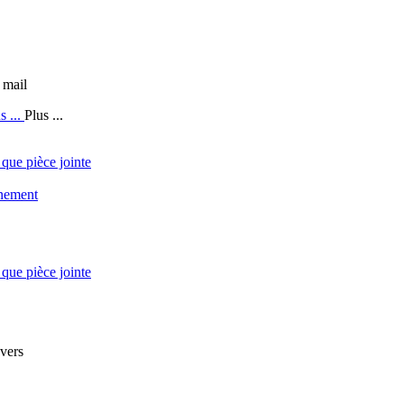
 mail
s ...
Plus ...
 que pièce jointe
nement
 que pièce jointe
vers