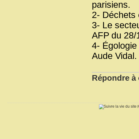
parisiens.
2- Déchets 
3- Le secte
AFP du 28/
4- Égologie
Aude Vidal.
Répondre à c
R