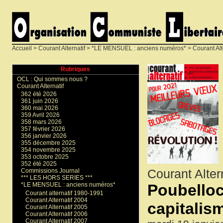
Accueil
>
Courant Alternatif
>
*LE MENSUEL : anciens numéros*
>
Courant Alt
Rubriques
OCL : Qui sommes nous ?
Courant Alternatif
362 été 2026
361 juin 2026
360 mai 2026
359 Avril 2026
358 mars 2026
357 février 2026
356 janvier 2026
355 décembre 2025
354 novembre 2025
353 octobre 2025
352 été 2025
Courant Alter
Commissions Journal
*** LES HORS SERIES ***
Poubelloc
*LE MENSUEL : anciens numéros*
Courant alternatif 1980-1991
Courant Alternatif 2004
capitalis
Courant Alternatif 2005
Courant Alternatif 2006
Courant Alternatif 2007