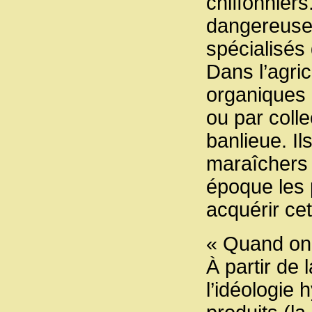
chiffonnier
dangereuses
spécialisés 
Dans l’agri
organiques 
ou par coll
banlieue. Il
maraîchers 
époque les 
acquérir ce
« Quand on t
À partir de 
l’idéologie