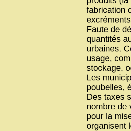
produits (la
fabrication 
excréments)
Faute de dé
quantités a
urbaines. 
usage, com
stockage, o
Les municip
poubelles, 
Des taxes sp
nombre de v
pour la mis
organisent l