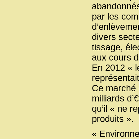
abandonnés 
par les com
d’enlèvemen
divers secte
tissage, él
aux cours d
En 2012 « l
représentai
Ce marché d
milliards d
qu’il « ne 
produits ».
« Environn