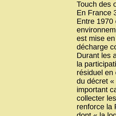
Touch des 
En France 3
Entre 1970 
environnemen
est mise en 
décharge co
Durant les a
la particip
résiduel en 
du décret «
important ca
collecter le
renforce la
dont « la l