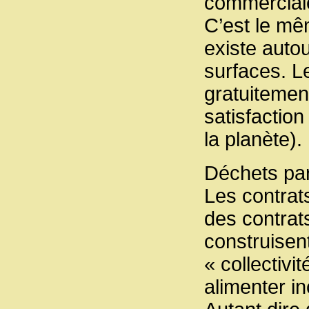
commerciale
C’est le mê
existe auto
surfaces. 
gratuitement
satisfactio
la planète).
Déchets par
Les contrats
des contrat
construisent
« collectiv
alimenter i