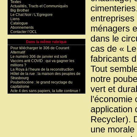
Textes
cimenteries.
Actualités, Tracts et Communiqués
Big Brother
Le Chat Noir / L’Egregore
entreprises
Liens
Catalogue
ménagers et
Abonnements
Contacter l’OCL
dans le circ
Dans la même rubrique
cas de « Le
Pour télécharger le 306 de Courant
Alternatif
fabricants 
Le numéro 306 de janvier est sorti
Vaccins anti COVID : qui va gagner les
millions ?
Tout semble 
La Roya à l’heure de la reconstruction
Hôtel de la rue : la maison des peuples de
notre poubel
Strasbourg
Poubellocène : le grand recyclage du
vert et dura
capitalisme
Acte 4 des sans papiers, la lutte continue !
l’économie c
application 
Recycler). 
une morale 