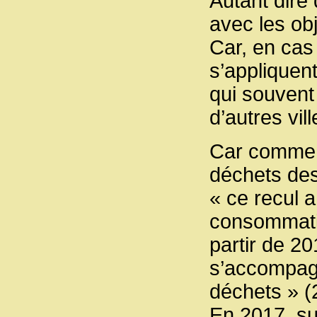
Autant dire 
avec les ob
Car, en cas
s’appliquent
qui souvent 
d’autres vil
Car comme l
déchets de
« ce recul a
consommati
partir de 2
s’accompagn
déchets » (
En 2017, su