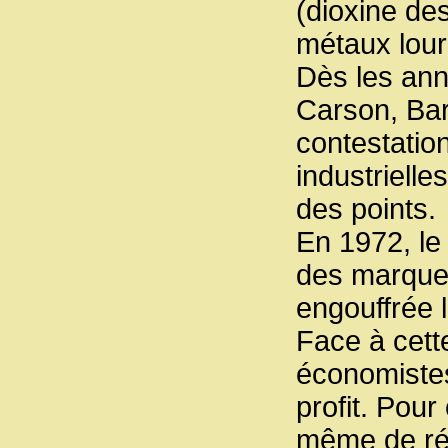
(dioxine des
métaux lour
Dès les ann
Carson, Ba
contestatio
industrielle
des points.
En 1972, le
des marqueu
engouffrée l
Face à cette
économistes
profit. Pour
même de rés