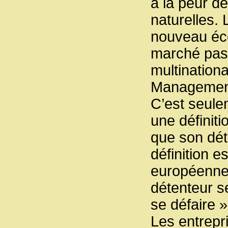
à la peur de
naturelles.
nouveau éco
marché pass
multination
Management
C’est seule
une définiti
que son dét
définition 
européenne 
détenteur se
se défaire »
Les entrepr