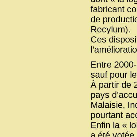
fabricant 
de producti
Recylum).
Ces disposit
l’améliorati
Entre 2000-
sauf pour l
À partir de
pays d’accue
Malaisie, I
pourtant ac
Enfin la « l
a été votée