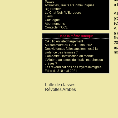
Textes
à 
Actualités, Tracts et Communiqués
Big Brother
Le Chat Noir / L’Egregore
A 
Liens
(C
Catalogue
W
Abonnements
Contacter l’OCL
Am
a 
Dans la même rubrique
fl
CA 310 en téléchargement
20
Au sommaire du CA 310 mai 2021
aj
Des violences faites aux femmes à la
ne
violence des femmes ?
Combattre l’intoxication du monde
L’Algérie au temps du hirak : marches ou
grèves ?
Les revendications des foyers immigrés
Edito du 310 mai 2021
Mots-clés
Lutte de classes
Révoltes Arabes