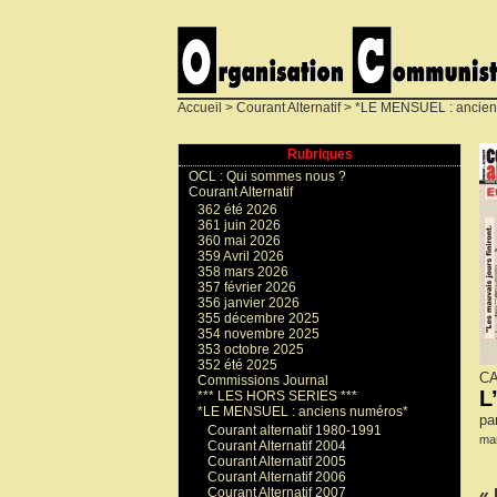
Accueil
>
Courant Alternatif
>
*LE MENSUEL : ancien
Rubriques
OCL : Qui sommes nous ?
Courant Alternatif
362 été 2026
361 juin 2026
360 mai 2026
359 Avril 2026
358 mars 2026
357 février 2026
356 janvier 2026
355 décembre 2025
354 novembre 2025
353 octobre 2025
352 été 2025
CA
Commissions Journal
L
*** LES HORS SERIES ***
*LE MENSUEL : anciens numéros*
pa
Courant alternatif 1980-1991
mar
Courant Alternatif 2004
Courant Alternatif 2005
Courant Alternatif 2006
Courant Alternatif 2007
« 