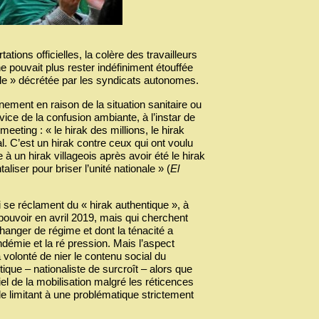
tions officielles, la colère des travailleurs
 pouvait plus rester indéfiniment étouffée
ale » décrétée par les syndicats autonomes.
ement en raison de la situation sanitaire ou
vice de la confusion ambiante, à l’instar de
eeting : « le hirak des millions, le hirak
l. C’est un hirak contre ceux qui ont voulu
à un hirak villageois après avoir été le hirak
aliser pour briser l’unité nationale » (
El
i se réclament du « hirak authentique », à
ouvoir en avril 2019, mais qui cherchent
hanger de régime et dont la ténacité a
démie et la ré pression. Mais l’aspect
 volonté de nier le contenu social du
que – nationaliste de surcroît – alors que
tiel de la mobilisation malgré les réticences
 le limitant à une problématique strictement