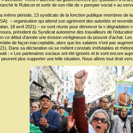
franchir le Rubicon et sortir de son rôle de « pompier social » au serv
la même période, 13 syndicats de la fonction publique membres de l
SA) – organisation qui attend son agrément des autorités et revendi
atan
, 18 avril 2021) – se sont réunis pour dénoncer la « dégradation 
oura, président du Syndicat autonome des travailleurs de l’éducation e
en ce début d’année une érosion vertigineuse du pouvoir d’achat. Les 
ambée de façon inacceptable, alors que les salaires n’ont pas augmen
21). Dans sa déclaration où se mêlent constats irréfutables et rhétori
outé : « Les partenaires sociaux ont été ignorés et le sont encore aujou
 peuvent plus supporter une telle situation. Nous allons tout droit ver