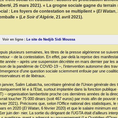
iberté
, 25 mars 2021). « La grogne sociale gagne du terrain 
cial : Les foyers de contestation se multiplient » (
El Watan
,
emballe » (
Le Soir d’Algérie
, 21 avril 2021).
Voir en ligne :
Le site de Nedjib Sidi Moussa
puis plusieurs semaines, les titres de la presse algérienne se suivent 
 retour – de la contestation. En effet, par‐delà la reprise des manifes
tte année – après une suspension décrétée en mars dernier par les
ison de la pandémie de COVID‐19 –, l’intervention autonome des trava
émergence d’une question sociale sciemment enfouie par une coalitio
nservateurs et de libéraux.
n janvier, Salim Labatcha, secrétaire général de l’Union générale des 
storiquement lié e à l’Etat, surtout implantée dans la fonction publique
T) – organisation lambertiste proche ces dernières années de la direc
vrait toucher 75 000 dinars (soit 467 euros) par mois afin de pouvoir
nvier 2021). Précisons que, selon l’Office national des statistiques, le
nars en 2020 (
El Watan
, 6 février 2020) et que le salaire minimum est
 1er juin der‐ nier. La sortie du dirigeant de l’UGTA était d’ailleurs 
 « avertisse‐ ment » adressé au gouvernement (
Le Quotidien d’Oran