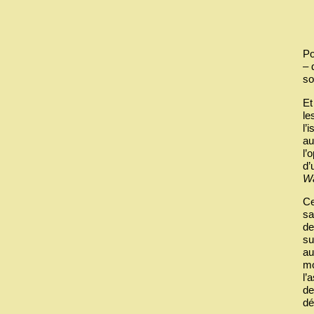
Po
– 
so
Et
le
l’
au
l’
d’
W
Ce
sa
de
su
au
mo
l’
de
dé