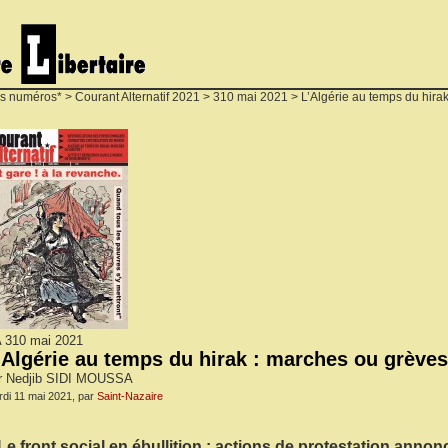
s numéros*
>
Courant Alternatif 2021
>
310 mai 2021
> L’Algérie au temps du hira
 310 mai 2021
’Algérie au temps du hirak : marches ou grèves
r Nedjib SIDI MOUSSA
di 11 mai 2021, par
Saint-Nazaire
Le front social en ébullition : actions de protestation anno