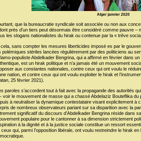
Alger janvier 2020
urtant, que la bureaucratie syndicale soit associée ou non aux concerta
dont près d’un tiers peut désormais être considéré comme pauvre – ne
us les slogans nationalistes du hirak ou contenue par la « trêve soci
 cela, sans compter les mesures liberticides imposé es par le gouvern
s polémiques stériles lancées régulièrement par des politiciens au ser
islamo‐populiste Abdelkader Bengrina, qui a affirmé en février dans un m
thentique, est un hirak politique et n’a jamais été un mouvement socia
opposer aux constantes nationales, contre ceux qui ont voulu le réduire 
une nation, et contre ceux qui ont voulu exploiter le hirak et l’instrument
atan
, 25 février 2021).
s paroles s’accordent tout à fait avec la propagande des autorités qu
‐ voir le mouvement de masse qui a chassé Abdelaziz Bouteflika du p
puis à neutraliser la dynamique contestataire visant explicitement à c
rpris de nombreux observateurs pariant sur sa disparition avec la pan
trement significatif du discours d’Abdelkader Bengrina réside dans sa
uvement populaire pour le cantonner à sa dimension strictement politi
aspiration à la dignité et à la justice sociale constitue un ressort essen
 ceux qui, parmi l’opposition libérale, ont voulu restreindre le hirak en
mocratique.