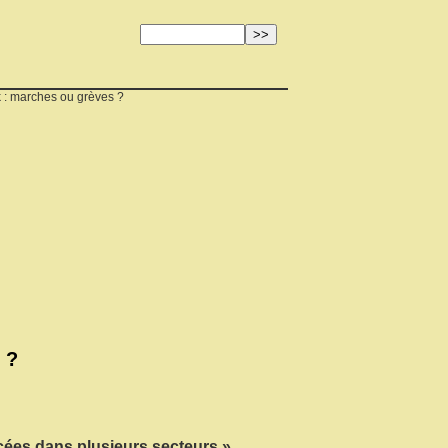
k : marches ou grèves ?
 ?
ncées dans plusieurs secteurs »