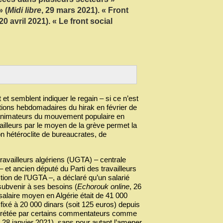
» (
Midi libre
, 29 mars 2021). « Front
 20 avril 2021). « Le front social
et semblent indiquer le regain – si ce n’est
tations hebdomadaires du hirak en février de
 animateurs du mouvement populaire en
illeurs par le moyen de la grève permet la
n hétéroclite de bureaucrates, de
travailleurs algériens (UGTA) – centrale
 – et ancien député du Parti des travailleurs
tion de l’UGTA –, a déclaré qu’un salarié
 subvenir à ses besoins (
Echorouk online
, 26
 salaire moyen en Algérie était de 41 000
 fixé à 20 000 dinars (soit 125 euros) depuis
interprétée par certains commentateurs comme
, 28 janvier 2021), sans pour autant l’amener