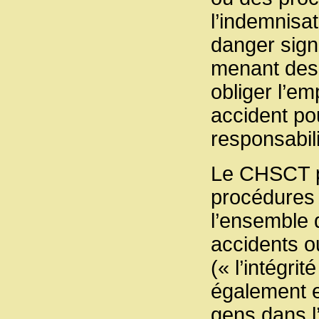
l’indemnisa
danger sign
menant des 
obliger l’e
accident po
responsabili
Le CHSCT po
procédures 
l’ensemble 
accidents o
(« l’intégri
également et
gens dans l