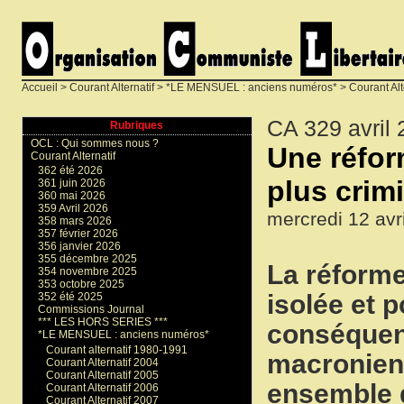
Accueil
>
Courant Alternatif
>
*LE MENSUEL : anciens numéros*
>
Courant Alt
CA 329 avril
Rubriques
OCL : Qui sommes nous ?
Une réfor
Courant Alternatif
362 été 2026
plus crimi
361 juin 2026
360 mai 2026
359 Avril 2026
mercredi 12 avr
358 mars 2026
357 février 2026
356 janvier 2026
355 décembre 2025
La réforme
354 novembre 2025
353 octobre 2025
isolée et p
352 été 2025
Commissions Journal
*** LES HORS SERIES ***
conséquenc
*LE MENSUEL : anciens numéros*
Courant alternatif 1980-1991
macronienn
Courant Alternatif 2004
Courant Alternatif 2005
ensemble d
Courant Alternatif 2006
Courant Alternatif 2007