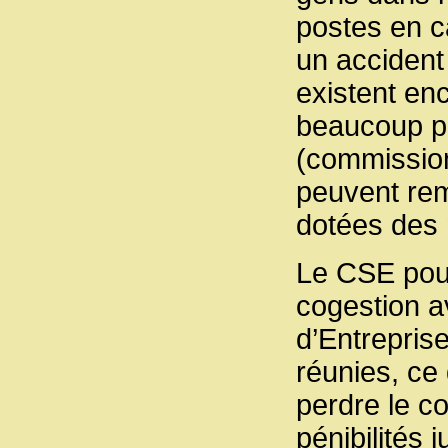
postes en c
un accident 
existent en
beaucoup p
(commission 
peuvent rem
dotées des
Le CSE pous
cogestion a
d’Entrepris
réunies, ce 
perdre le c
pénibilités