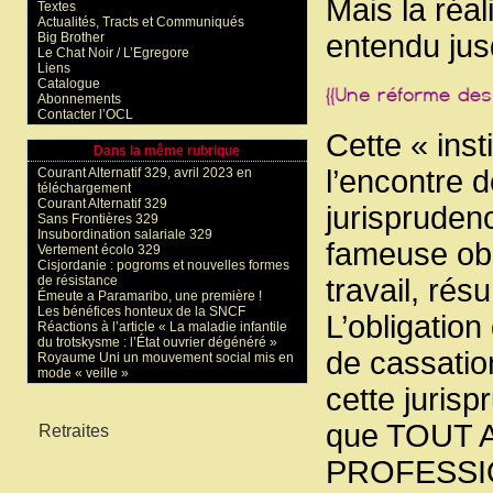
Mais la réal
Textes
Actualités, Tracts et Communiqués
entendu jusq
Big Brother
Le Chat Noir / L’Egregore
Liens
Catalogue
Abonnements
Contacter l’OCL
Cette « insti
Dans la même rubrique
l’encontre 
Courant Alternatif 329, avril 2023 en
téléchargement
Courant Alternatif 329
jurisprudenc
Sans Frontières 329
Insubordination salariale 329
fameuse obl
Vertement écolo 329
Cisjordanie : pogroms et nouvelles formes
travail, rés
de résistance
Émeute a Paramaribo, une première !
Les bénéfices honteux de la SNCF
L’obligatio
Réactions à l’article « La maladie infantile
du trotskysme : l’État ouvrier dégénéré »
de cassation
Royaume Uni un mouvement social mis en
mode « veille »
cette juris
Mots-clés
que TOUT 
Retraites
PROFESSI