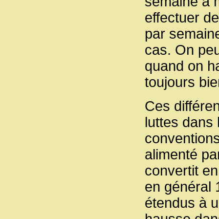
semaine à m
effectuer d
par semaine
cas. On peu
quand on ha
toujours bie
Ces différe
luttes dans
conventions
alimenté pa
convertit e
en général 
étendus à u
hausse dans