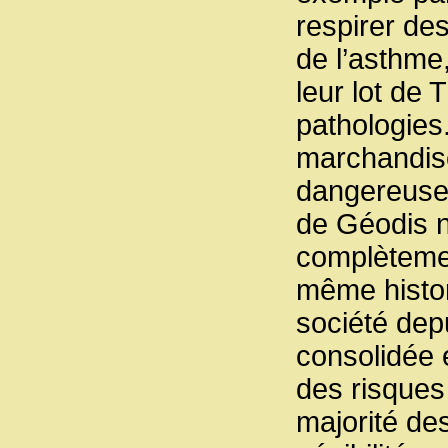
respirer de
de l’asthme,
leur lot de
pathologies
marchandise
dangereuse
de Géodis n
complètemen
même histori
société depu
consolidée e
des risques 
majorité des