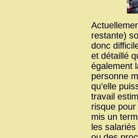
Actuellemen
restante) so
donc diffici
et détaillé 
également la
personne mo
qu’elle pui
travail esti
risque pour 
mis un term
les salarié
ou des proc