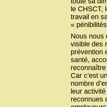
toute sa di
le CHSCT, l
travail en 
« pénibilités
Nous nous d
visible des
prévention 
santé, acco
reconnaître 
Car c’est un
nombre d’en
leur activit
reconnues c
employeurs 