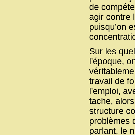
de compéten
agir contre
puisqu’on e
concentratio
Sur les qu
l’époque, o
véritablemen
travail de f
l’emploi, av
tache, alors
structure c
problèmes de
parlant, le