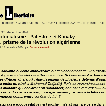
s numéros*
>
Courant Alternatif 2024
>
345 décembre 2024
> Colonialisme : Pales
 345 décembre 2024
olonialisme : Palestine et Kanaky
u prisme de la révolution algérienne
di 12 décembre 2024, par
Courant Alternatif
 soixante-dixième anniversaire du déclenchement de l’insurrecti
 Algérie a été célébré ce 1er novembre. Si l’événement a donné li
es d’Alger ainsi qu’à l’élargissement de plusieurs détenus d’opini
 « poète du hirak » Mohamed Tadjadit), il n’a en revanche suscit
s militants qui déclarent ou souhaitent, non sans quelques illus
 cours du siècle dernier, courageusement pris part à la lutte cont
mment comprendre cet état de fait ?
squ’à une époque relativement proche, il n’était pas rare de lire dans 