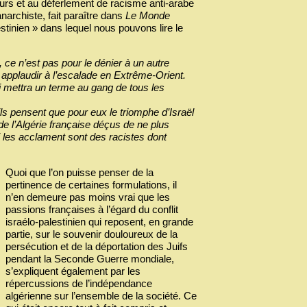
ours et au déferlement de racisme anti-arabe
narchiste, fait paraître dans
Le Monde
stinien » dans lequel nous pouvons lire le
, ce n’est pas pour le dénier à un autre
r applaudir à l’escalade en Extrême-Orient.
qui mettra un terme au gang de tous les
’ils pensent que pour eux le triomphe d’Israël
de l’Algérie française déçus de ne plus
i les acclament sont des racistes dont
Quoi que l’on puisse penser de la
pertinence de certaines formulations, il
n’en demeure pas moins vrai que les
passions françaises à l’égard du conflit
israélo-palestinien qui reposent, en grande
partie, sur le souvenir douloureux de la
persécution et de la déportation des Juifs
pendant la Seconde Guerre mondiale,
s’expliquent également par les
répercussions de l’indépendance
algérienne sur l’ensemble de la société. Ce