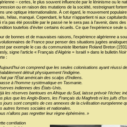
gérienne – certes, le plus souvent influencée par le léninisme ou le n
pression ou en raison des mutations de la société, restreignant fortem
ns une optique internationaliste. À cet égard, le mouvement populaire 
is, hélas, manqué. Cependant, le futur n’appartient ni aux capitulards 
i n’a pas été possible par le passé ne le sera pas à l’avenir, dans des
ndition toutefois d’éviter certains écueils. Ce que l’expérience seule 
ur de bonnes et de mauvaises raisons, l’expérience algérienne a souv
volutionnaires de France pour penser des situations jugées analogues, 
est par exemple le cas du communiste libertaire Roland Breton (193
esly, signe l’article « Français d’Algérie = Israël » dans le bulletin
Noi
rte :
Aujourd’hui on comprend que les seules colonisations ayant réussi dep
éalablement détruit physiquement l’indigène.
hat par l’État américain des scalps d’Indiens.
asse à l’homme systématique en Tasmanie.
serves indiennes des États-Unis.
jà les réserves bantoues en Afrique du Sud, laisse prévoir l’échec inév
s plus que les Anglo-Boers, les Français du Maghreb ni les juifs d’Isr
s jours sont comptés de ces annexes de la civilisation européenne qu
s autres formes sociales et nationales.
us n’allons pas regretter leur règne éphémère. »
tte corrélation