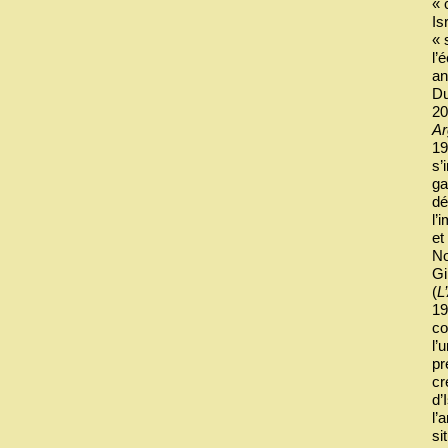
« 
Is
« 
l’
an
Du
20
Ar
19
s’
ga
dé
l’
et
No
Gi
(
L
19
co
l’
pr
cr
d’
l’
si