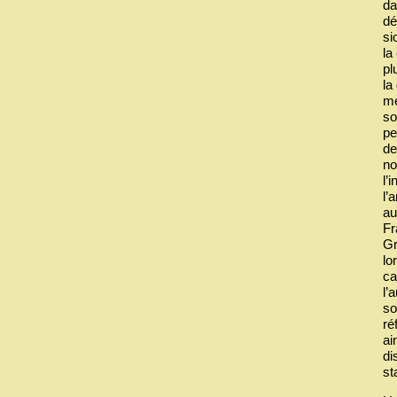
da
dé
si
la
pl
la
me
so
pe
de
no
l’
l’
au
Fr
Gr
lo
ca
l’
so
ré
ai
di
st