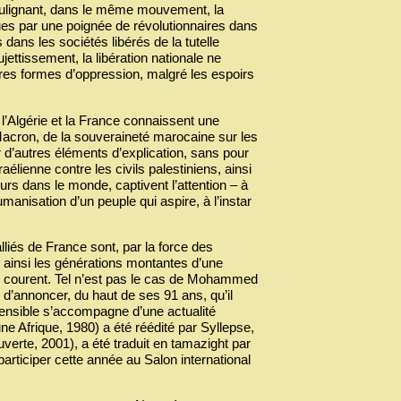
soulignant, dans le même mouvement, la
es par une poignée de révolutionnaires dans
dans les sociétés libérés de la tutelle
ujettissement, la libération nationale ne
utres formes d’oppression, malgré les espoirs
, l’Algérie et la France connaissent une
acron, de la souveraineté marocaine sur les
r d’autres éléments d’explication, sans pour
aélienne contre les civils palestiniens, ainsi
rs dans le monde, captivent l’attention – à
umanisation d’un peuple qui aspire, à l’instar
lliés de France sont, par la force des
 ainsi les générations montantes d’une
ui courent. Tel n’est pas le cas de Mohammed
 d’annoncer, du haut de ses 91 ans, qu’il
éhensible s’accompagne d’une actualité
ne Afrique, 1980) a été réédité par Syllepse,
verte, 2001), a été traduit en tamazight par
participer cette année au Salon international