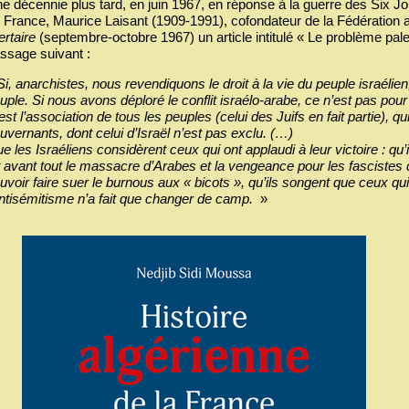
e décennie plus tard, en juin 1967, en réponse à la guerre des Six J
 France, Maurice Laisant (1909-1991), cofondateur de la Fédération a
bertaire
(septembre-octobre 1967) un article intitulé « Le problème pale
ssage suivant :
Si, anarchistes, nous revendiquons le droit à la vie du peuple israélien
uple. Si nous avons déploré le conflit israélo-arabe, ce n’est pas pou
est l’association de tous les peuples (celui des Juifs en fait partie), 
uvernants, dont celui d’Israël n’est pas exclu. (…)
e les Israéliens considèrent ceux qui ont applaudi à leur victoire : qu
t avant tout le massacre d’Arabes et la vengeance pour les fascistes 
uvoir faire suer le burnous aux « bicots », qu’ils songent que ceux qu
antisémitisme n’a fait que changer de camp.
»