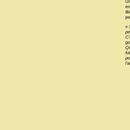
Un
en
li
pa
«
pe
C’
go
Qu
fu
po
l’