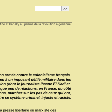
tine et Kanaky au prisme de la révolution algérienne
on armée contre le colonialisme français
eu à un imposant défilé militaire dans les
on (dont le journaliste Ihsane El Kadi et
é que peu de réactions, en France, du côté
ions, marcher sur les pas de ceux qui ont,
re ce système criminel, injuste et raciste.
la presse libertaire ou marxiste des