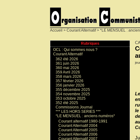
Accueil
>
Courant Alternatif
>
*LE MENSUEL : ancien
CA
Rubriques
C
OCL : Qui sommes nous ?
Courant Alternatif
a
362 été 2026
jeu
361 juin 2026
360 mai 2026
359 Avril 2026
358 mars 2026
357 février 2026
356 janvier 2026
355 décembre 2025
Le
354 novembre 2025
353 octobre 2025
en
352 été 2025
ru
Commissions Journal
le
*** LES HORS SERIES ***
de
*LE MENSUEL : anciens numéros*
Courant alternatif 1980-1991
au
Courant Alternatif 2004
Co
Courant Alternatif 2005
Courant Alternatif 2006
Ju
Courant Alternatif 2007