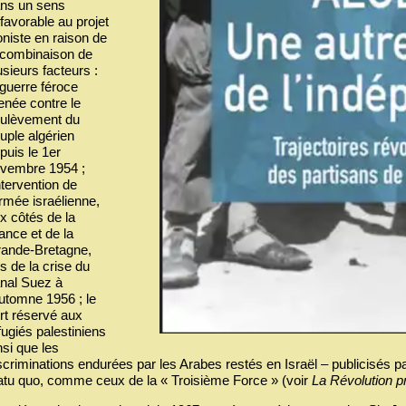
ns un sens
favorable au projet
oniste en raison de
 combinaison de
usieurs facteurs :
 guerre féroce
née contre le
ulèvement du
uple algérien
puis le 1er
vembre 1954 ;
intervention de
armée israélienne,
x côtés de la
ance et de la
ande-Bretagne,
rs de la crise du
nal Suez à
automne 1956 ; le
rt réservé aux
fugiés palestiniens
nsi que les
scriminations endurées par les Arabes restés en Israël – publicisés par
atu quo, comme ceux de la « Troisième Force » (voir
La Révolution p