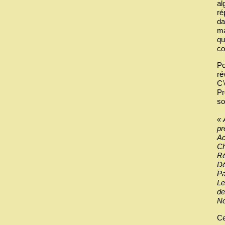
al
ré
da
ma
qu
co
Po
ré
C’
Pr
so
« 
pr
Ac
Ch
Ré
Dé
Pa
Le
de
No
Ce