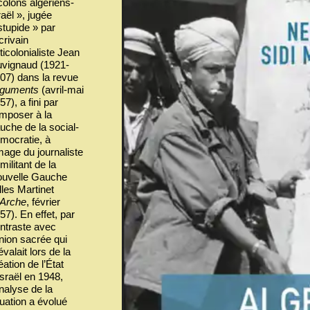
colons algériens-
raël », jugée
stupide » par
écrivain
ticolonialiste Jean
vignaud (1921-
07) dans la revue
guments
(avril-mai
57), a fini par
imposer à la
uche de la social-
mocratie, à
image du journaliste
 militant de la
uvelle Gauche
lles Martinet
’Arche
, février
57). En effet, par
ntraste avec
union sacrée qui
évalait lors de la
éation de l’État
Israël en 1948,
analyse de la
tuation a évolué