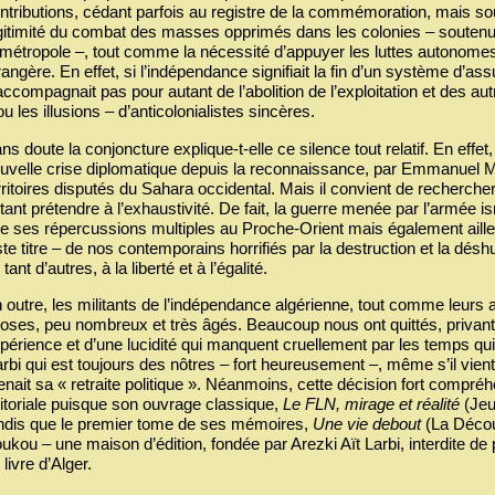
ntributions, cédant parfois au registre de la commémoration, mais 
gitimité du combat des masses opprimés dans les colonies – soutenu
 métropole –, tout comme la nécessité d’appuyer les luttes autonomes 
rangère. En effet, si l’indépendance signifiait la fin d’un système d’ass
accompagnait pas pour autant de l’abolition de l’exploitation et des a
ou les illusions – d’anticolonialistes sincères.
ns doute la conjoncture explique-t-elle ce silence tout relatif. En effet
uvelle crise diplomatique depuis la reconnaissance, par Emmanuel M
rritoires disputés du Sahara occidental. Mais il convient de recherche
tant prétendre à l’exhaustivité. De fait, la guerre menée par l’armée isr
e ses répercussions multiples au Proche-Orient mais également ailleu
ste titre – de nos contemporains horrifiés par la destruction et la désh
 tant d’autres, à la liberté et à l’égalité.
 outre, les militants de l’indépendance algérienne, tout comme leurs a
oses, peu nombreux et très âgés. Beaucoup nous ont quittés, privant
périence et d’une lucidité qui manquent cruellement par les temps q
rbi qui est toujours des nôtres – fort heureusement –, même s’il vient
enait sa « retraite politique ». Néanmoins, cette décision fort compr
itoriale puisque son ouvrage classique,
Le FLN, mirage et réalité
(Jeu
ndis que le premier tome de ses mémoires,
Une vie debout
(La Décou
ukou – une maison d’édition, fondée par Arezki Aït Larbi, interdite de 
 livre d’Alger.