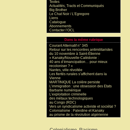
Textes
Actualités, Tracts et Communiqués
Big Brother
Le Chat Noir / L’Egregore
Liens
Catalogue
Abonnements
Contacter l’OCL
Dans la même rubrique
Courant Alternatif n° 345
Retour sur les rencontres antimilitaristes
du 10 novembre à Saint-Étienne
« Kanaky/Nouvelle-Calédonie :
40 ans d’émancipation… pour mieux
recoloniser ? »
Nantes, ville révoltée
Les fiertés rurales s’affichent dans la
Vienne
MARTINIQUE La colère persiste
L’immigration : une obsession des Etats
Barbarie numérique
L’exploitation criminelle
des métaux technologiques
au Congo (RDC)
Vers un syndicalisme activiste et sociétal ?
Colonialisme : Palestine et Kanaky
au prisme de la révolution algérienne
Mots-clés
Colonialisme, Racisme