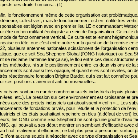
spects des droits humains... (1)
fin, le fonctionnement même de cette organisation est problématique.
extérieure, collectives, mais le fonctionnement est en réalité très vertic
sponsables est légion avec en premier lieu LE « commandant Watson » à
ur être un bon militant écologiste au sein de l’organisation. Ce culte d
 mode de fonctionnement vertical. Ce culte est tellement hégémonique
ançaise en tête, que c’est entre autre sur la question de la remise 
22, plusieurs antennes nationales scissionnent de l’organisation centr
atique, que ce soit Sea Shepherd Global (l’ONG historique) ou Sea S
nt se réclame l’antenne française), le flou entre ces deux structures e
r les méthodes, ni sur le positionnement entre les deux visions de la
nancements sont aussi très opaque, et quand elles sont révélés, on 
 très réactionnaire fondation Brigitte Bardot, qui s’est fait connaître 
ur ses positions clairement anti homosexuelles...
s océans sont au cœur de nombreux sujets industriels depuis plusie
nières, etc.). La pression sur cet environnement est croissante et pr
nées avec des projets industriels qui aboutissent « enfin »... Les s
nancements de fondations privés, pour l’étude et la protection de l’en
dustriels et les états souhaitant repeindre en bleu (à défaut de vert) le
lleurs, les ONG comme Sea Shepherd ne sont qu’une goutte d’eau fac
ONG, qui pouvait a ses début montrer un semblant d’efficacité avec d
 au final relativement efficaces, ne fait plus peur à personne, surtout 
UE n’ont aucuns soucis à négocier avec ce type d’organisation et Se