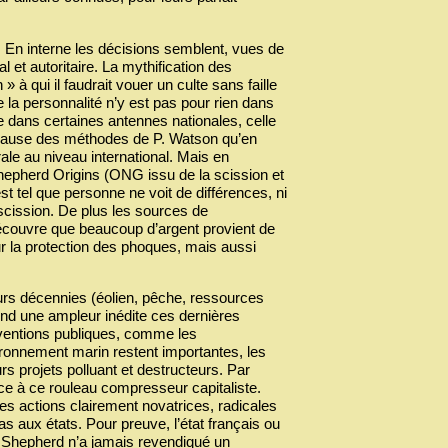
 En interne les décisions semblent, vues de
al et autoritaire. La mythification des
 qui il faudrait vouer un culte sans faille
e la personnalité n’y est pas pour rien dans
 dans certaines antennes nationales, celle
en cause des méthodes de P. Watson qu’en
ale au niveau international. Mais en
hepherd Origins (ONG issu de la scission et
st tel que personne ne voit de différences, ni
 scission. De plus les sources de
découvre que beaucoup d’argent provient de
pour la protection des phoques, mais aussi
urs décennies (éolien, pêche, ressources
end une ampleur inédite ces dernières
ubventions publiques, comme les
vironnement marin restent importantes, les
urs projets polluant et destructeurs. Par
e à ce rouleau compresseur capitaliste.
es actions clairement novatrices, radicales
pas aux états. Pour preuve, l’état français ou
a Shepherd n’a jamais revendiqué un