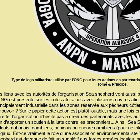
Type de logo militariste utilisé par l’ONG pour leurs actions en partenar
Tomé & Principe.
s liens avec les autorités de l’organisation Sea shepherd vont aussi b
ONG est présente sur les côtes africaines avec plusieurs navires afin d
incipalement industrielle dans les zones réservée aux pêcheurs côtier
ouvoir ? Sur le papier cette action est plutôt louable, mais une fois 
 effet l’organisation n’hésite pas à créer des partenariats avec les auto
in d’apporter un soutien à la lutte contre les braconniers... Ainsi, Se
ldats gabonais, gambiens, béninois ou encore namibiens (pour ne cite
légaux. Est-ce vraiment le rôle d’une association environnementalist
epherd est devenue de fait un supplétif aux forces armées locales, par