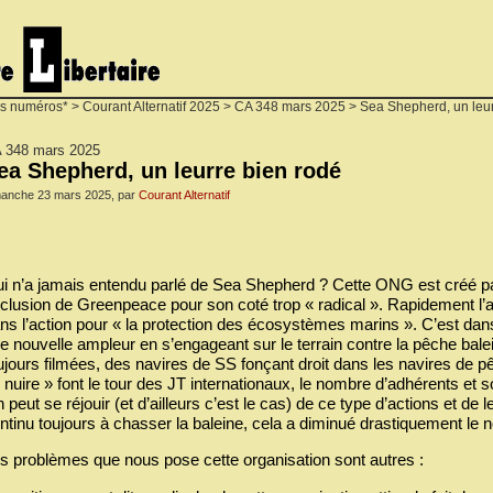
s numéros*
>
Courant Alternatif 2025
>
CA 348 mars 2025
> Sea Shepherd, un leur
 348 mars 2025
ea Shepherd, un leurre bien rodé
manche 23 mars 2025, par
Courant Alternatif
i n’a jamais entendu parlé de Sea Shepherd ? Cette ONG est créé p
clusion de Greenpeace pour son coté trop « radical ». Rapidement l’
ns l’action pour « la protection des écosystèmes marins ». C’est dan
e nouvelle ampleur en s’engageant sur le terrain contre la pêche bale
ujours filmées, des navires de SS fonçant droit dans les navires de pê
 nuire » font le tour des JT internationaux, le nombre d’adhérents et so
 peut se réjouir (et d’ailleurs c’est le cas) de ce type d’actions et de le
ntinu toujours à chasser la baleine, cela a diminué drastiquement le
s problèmes que nous pose cette organisation sont autres :