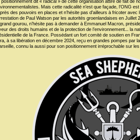
 positionnement dit « radical » de cette organisation attire de fait d
vironnementalistes. Mais cette radicalité n’est que façade, l’ONG est e
près des pouvoirs en places et n’hésite pas d’ailleurs à fricoter avec 
arrestation de Paul Watson par les autorités groenlandaises en Juille
 grand gourou, n’hésite pas à demander à Emmanuel Macron, préside
veur des droits humains et de la protection de l’environnement... la nat
ésidentielle de la France. Possédant un fort comité de soutien en Fra
ra, à sa libération en décembre 2024, reçu en grandes pompes par la m
rseille, connu la aussi pour son positionnement irréprochable sur les