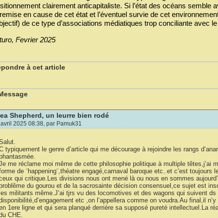
sitionnement clairement anticapitaliste. Si l’état des océans semble a
 remise en cause de cet état et l’éventuel survie de cet environnement
objectif) de ce type d’associations médiatiques trop conciliante avec le 
turo, Fevrier 2025
pondre à cet article
 Message
ea Shepherd, un leurre bien rodé
 avril 2025 08:38, par
Pamuk31
Salut.
C typiquement le genre d’article qui me décourage à rejoindre les rangs d’anars
phantasmée.
Je me réclame moi même de cette philosophie politique à multiple têtes,j’ai m
forme de ¨happening¨,théatre engagé,carnaval baroque etc..et c’est toujours l
ceux qui critique.Les divisions nous ont mené là ou nous en sommes aujourd’
problême du gourou et de la sacrosainte décision consensuel,ce sujet est inso
les militants même.J’ai tjrs vu des locomotives et des wagons qui suivent ds
disponibilité,d’engagement etc ,on l’appellera comme on voudra.Au final,il n’
en 1ere ligne et qui sera planqué derrière sa supposé pureté intellectuel.La réa
du CHE.