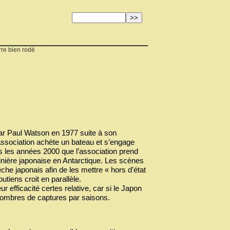
re bien rodé
ar Paul Watson en 1977 suite à son
association achète un bateau et s’engage
s les années 2000 que l’association prend
inière japonaise en Antarctique. Les scènes
che japonais afin de les mettre « hors d’état
utiens croit en parallèle.
ur efficacité certes relative, car si le Japon
 nombres de captures par saisons.