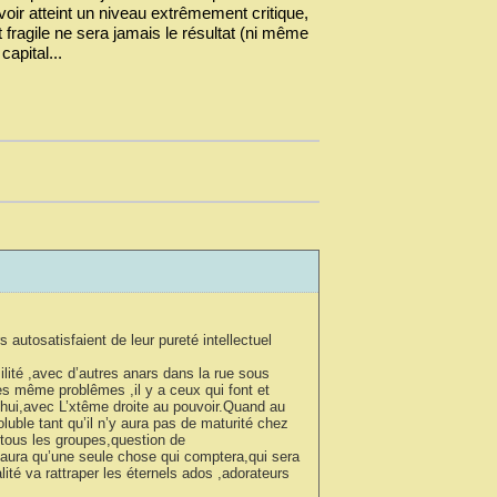
voir atteint un niveau extrêmement critique,
 fragile ne sera jamais le résultat (ni même
capital...
 autosatisfaient de leur pureté intellectuel
ilité ,avec d’autres anars dans la rue sous
es même problêmes ,il y a ceux qui font et
hui,avec L’xtême droite au pouvoir.Quand au
luble tant qu’il n’y aura pas de maturité chez
 tous les groupes,question de
y aura qu’une seule chose qui comptera,qui sera
lité va rattraper les éternels ados ,adorateurs