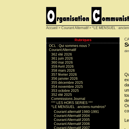
Accueil
>
Courant Alternatif
>
*LE MENSUEL : ancien
CA
Rubriques
S
OCL : Qui sommes nous ?
Courant Alternatif
di
362 été 2026
361 juin 2026
360 mai 2026
359 Avril 2026
358 mars 2026
Qu
357 février 2026
356 janvier 2026
ex
355 décembre 2025
da
354 novembre 2025
un
353 octobre 2025
to
352 été 2025
Commissions Journal
de
*** LES HORS SERIES ***
On
*LE MENSUEL : anciens numéros*
co
Courant alternatif 1980-1991
Courant Alternatif 2004
Courant Alternatif 2005
Le
Courant Alternatif 2006
Courant Alternatif 2007