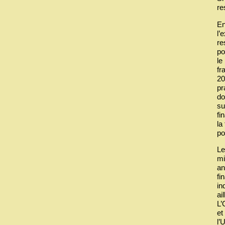
re
En
l’
re
po
le
fr
20
pr
do
su
fi
la
po
Le
mi
an
fi
in
ai
L’
et
l’