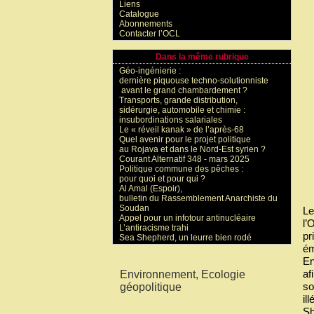
Liens
Catalogue
Abonnements
Contacter l’OCL
Dans la même rubrique
Géo-ingénierie :
dernière piquouse techno-solutionniste
avant le grand chambardement ?
Transports, grande distribution,
sidérurgie, automobile et chimie :
insubordinations salariales
Le « réveil kanak » de l’après-68
Quel avenir pour le projet politique
au Rojava et dans le Nord-Est syrien ?
Courant Alternatif 348 - mars 2025
Politique commune des pêches :
pour quoi et pour qui ?
Al Amal (Espoir),
bulletin du Rassemblement Anarchiste du
Soudan
Le
Appel pour un infotour antinucléaire
l’
L’antiracisme trahi
pr
Sea Shepherd, un leurre bien rodé
ém
Mots-clés
En
af
Environnement, Ecologie
so
géopolitique
il
Sh