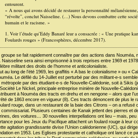
entourent.
« A nous qui avons décidé de restaurer la personnalité mélanésienne, 
“révolte”, conclut Naisseline. (…) Nous devons combattre cette société
humain et le racisme. »
1. Voir l’étude qu’Eddy Banaré leur a consacrée : « Une pratique kan
Foulards rouges » (Francosphères, décembre 2017).
 groupe se fait rapidement connaître par des actions dans Nouméa, ma
i. Naisseline sera ainsi emprisonné à trois reprises entre 1969 et 19
lèbre militant des droits de l’homme et anticolonialiste.
ut au long de l’été 1969, les graffitis « A bas le colonialisme » ou « Ca
uméa. Le défilé du 14-Juillet est perturbé par des militant-e-s semble-t-i
 métropole par des étudiant-e-s de Nouvelle-Calédonie, soit à Sikis (jo
 Société Le Nickel, principale entreprise minière de Nouvelle-Calédo
stribuent à Nouméa des tracts en drehu et en nengone – alors que l’u
rêté de 1863 encore en vigueur (8). Ces tracts dénoncent de plus le rac
ulard rouge, dans un restaurant de la baie des Citrons – on a refusé
 commissariat. Plusieurs centaines de Kanak jettent des pierres et de
trines, des voitures… 30 nouvelles interpellations ont lieu – mais, p
rtance pour les Jeux du Pacifique attachent un foulard rouge à leur cou
tte agitation grandissante divise l’Union calédonienne (UC), qui dirige
ndation en 1953. Les Eglises protestante et catholique ont lancé ce par