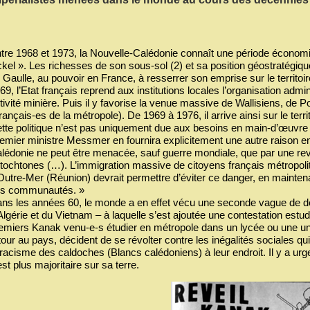
tre 1968 et 1973, la Nouvelle-Calédonie connaît une période économiq
ckel ». Les richesses de son sous-sol (2) et sa position géostratégiqu
 Gaulle, au pouvoir en France, à resserrer son emprise sur le territoire 
69, l’Etat français reprend aux institutions locales l’organisation admin
tivité minière. Puis il y favorise la venue massive de Wallisiens, d
rançais-es de la métropole). De 1969 à 1976, il arrive ainsi sur le terr
tte politique n’est pas uniquement due aux besoins en main-d’œuvre 
emier ministre Messmer en fournira explicitement une autre raison e
lédonie ne peut être menacée, sauf guerre mondiale, que par une reve
tochtones (…). L’immigration massive de citoyens français métropoli
Outre-Mer (Réunion) devrait permettre d’éviter ce danger, en mainten
s communautés. »
ns les années 60, le monde a en effet vécu une seconde vague de d
Algérie et du Vietnam – à laquelle s’est ajoutée une contestation estud
emiers Kanak venu-e-s étudier en métropole dans un lycée ou une unive
tour au pays, décident de se révolter contre les inégalités sociales qu
 racisme des caldoches (Blancs calédoniens) à leur endroit. Il y a ur
est plus majoritaire sur sa terre.