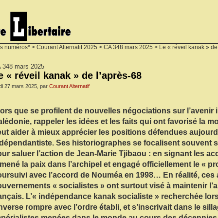
s numéros*
>
Courant Alternatif 2025
>
CA 348 mars 2025
> Le « réveil kanak » de
 348 mars 2025
e « réveil kanak » de l’après-68
di 27 mars 2025, par
Courant Alternatif
ors que se profilent de nouvelles négociations sur l’avenir i
lédonie, rappeler les idées et les faits qui ont favorisé la 
ut aider à mieux apprécier les positions défendues aujou
dépendantiste. Ses historiographes se focalisent souvent 
ur saluer l’action de Jean-Marie Tjibaou : en signant les ac
mené la paix dans l’archipel et engagé officiellement le « 
ursuivi avec l’accord de Nouméa en 1998… En réalité, ces
uvernements « socialistes » ont surtout visé à maintenir l’ar
ançais. L’« indépendance kanak socialiste » recherchée lor
inverse rompre avec l’ordre établi, et s’inscrivait dans le sill
périalistes menées dans le monde au cours des décennies 