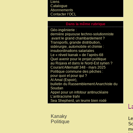
Liens
Catalogue
Abonnements
Contacter l’OCL
Dans la même rubrique
Géo-ingénierie :
dernière piquouse techno-solutionniste
avant le grand chambardement ?
Transports, grande distribution,
sidérurgie, automobile et chimie :
insubordinations salariales
Le « réveil kanak » de l’après-68
Quel avenir pour le projet politique
au Rojava et dans le Nord-Est syrien ?
Courant Alternatif 348 - mars 2025
Politique commune des pêches :
pour quoi et pour qui ?
Al Amal (Espoir),
bulletin du Rassemblement Anarchiste du
Soudan
Appel pour un infotour antinucléaire
L’antiracisme trahi
Sea Shepherd, un leurre bien rodé
Mots-clés
Kanaky
Le
Politique
So
mo