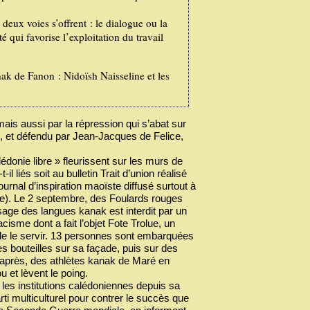
deux voies s’offrent : le dialogue ou la
 qui favorise l’exploitation du travail
ak de Fanon : Nidoïsh Naisseline et les
is aussi par la répression qui s’abat sur
78, et défendu par Jean-Jacques de Felice,
lédonie libre » fleurissent sur les murs de
l liés soit au bulletin Trait d’union réalisé
urnal d’inspiration maoïste diffusé surtout à
nie). Le 2 septembre, des Foulards rouges
sage des langues kanak est interdit par un
isme dont a fait l’objet Fote Trolue, un
 de le servir. 13 personnes sont embarquées
s bouteilles sur sa façade, puis sur des
eu après, des athlètes kanak de Maré en
 et lèvent le poing.
 les institutions calédoniennes depuis sa
ti multiculturel pour contrer le succès que