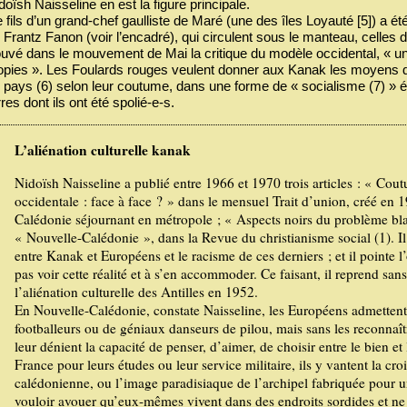
doïsh Naisseline en est la figure principale.
 fils d’un grand-chef gaulliste de Maré (une des îles Loyauté [5]) a ét
 Frantz Fanon (voir l’encadré), qui circulent sous le manteau, celles 
ouvé dans le mouvement de Mai la critique du modèle occidental, « une
opies ». Les Foulards rouges veulent donner aux Kanak les moyens de d
 pays (6) selon leur coutume, dans une forme de « socialisme (7) » é
rres dont ils ont été spolié-e-s.
L’aliénation culturelle kanak
Nidoïsh Naisseline a publié entre 1966 et 1970 trois articles : « Cout
occidentale : face à face ? » dans le mensuel Trait d’union, créé en 
Calédonie séjournant en métropole ; « Aspects noirs du problème bl
« Nouvelle-Calédonie », dans la Revue du christianisme social (1). I
entre Kanak et Européens et le racisme de ces derniers ; et il pointe
pas voir cette réalité et à s’en accommoder. Ce faisant, il reprend san
l’aliénation culturelle des Antilles en 1952.
En Nouvelle-Calédonie, constate Naisseline, les Européens admettent
footballeurs ou de géniaux danseurs de pilou, mais sans les reconnaî
leur dénient la capacité de penser, d’aimer, de choisir entre le bien 
France pour leurs études ou leur service militaire, ils y vantent la cr
calédonienne, ou l’image paradisiaque de l’archipel fabriquée pour 
vouloir avouer qu’eux-mêmes vivent dans des endroits sordides et ne p