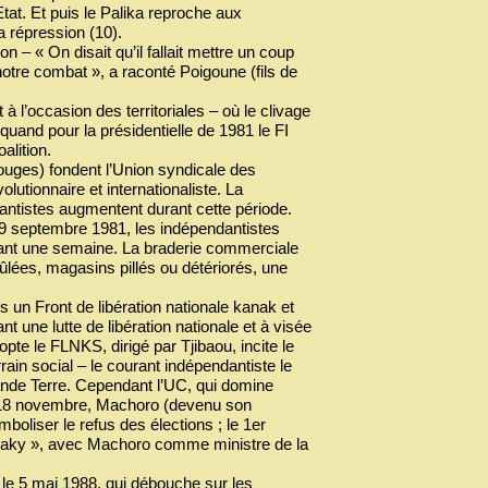
tat. Et puis le Palika reproche aux
a répression (10).
on – « On disait qu’il fallait mettre un coup
notre combat », a raconté Poigoune (fils de
l’occasion des territoriales – où le clivage
 quand pour la présidentielle de 1981 le FI
alition.
ouges) fondent l’Union syndicale des
lutionnaire et internationaliste. La
dantistes augmentent durant cette période.
19 septembre 1981, les indépendantistes
ndant une semaine. La braderie commerciale
ées, magasins pillés ou détériorés, une
s un Front de libération nationale kanak et
t une lutte de libération nationale et à visée
opte le FLNKS, dirigé par Tjibaou, incite le
rain social – le courant indépendantiste le
rande Terre. Cependant l’UC, qui domine
 Le 18 novembre, Machoro (devenu son
oliser le refus des élections ; le 1er
anaky », avec Machoro comme ministre de la
le 5 mai 1988, qui débouche sur les