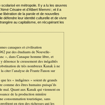
é scolarisé en métropole. Il y a lu les œuvres
d’Aimé Césaire et d’Albert Memmi ; et il a
 libération de la parole et de nouvelles
éfendre leur identité culturelle et de vivre
trangère au capitalisme, en récupérant les
umes canaques et civilisation
1962 par des étudiants de Nouvelle-
anc », dans Canaque homme libre, et
l y dénonce le creusement des inégalités
 l’obstination de très nombreux Kanak à ne
s la citer l’analyse de Frantz Fanon sur
 que les « indigènes » soient de grands
tre comme des êtres humains puisqu’ils
et le mal. Quant aux Kanak qui viennent en
oissance de la production minière
une consommation touristique, sans
rofitent en rien des richesses qui les