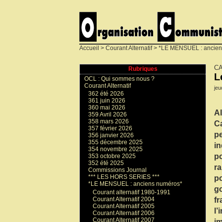
Accueil
>
Courant Alternatif
>
*LE MENSUEL : ancien
CA
Rubriques
L
OCL : Qui sommes nous ?
Courant Alternatif
jeu
362 été 2026
361 juin 2026
360 mai 2026
Al
359 Avril 2026
358 mars 2026
Ca
357 février 2026
pe
356 janvier 2026
355 décembre 2025
in
354 novembre 2025
po
353 octobre 2025
352 été 2025
ra
Commissions Journal
*** LES HORS SERIES ***
po
*LE MENSUEL : anciens numéros*
go
Courant alternatif 1980-1991
fr
Courant Alternatif 2004
Courant Alternatif 2005
l’
Courant Alternatif 2006
Courant Alternatif 2007
im