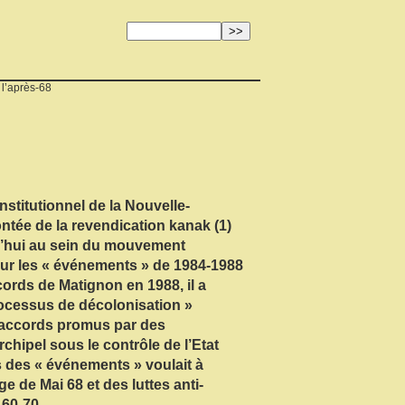
 l’après-68
nstitutionnel de la Nouvelle-
montée de la revendication kanak (1)
rd’hui au sein du mouvement
sur les « événements » de 1984-1988
cords de Matignon en 1988, il a
processus de décolonisation »
 accords promus par des
chipel sous le contrôle de l’Etat
s des « événements » voulait à
age de Mai 68 et des luttes anti-
60-70.