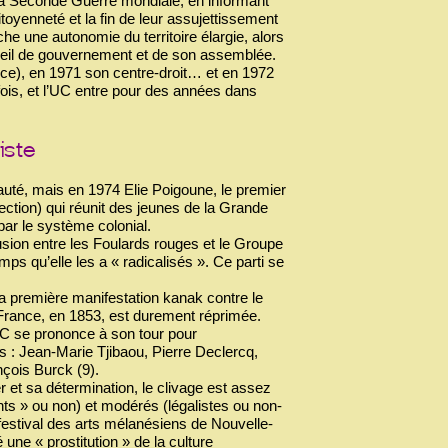
e la Seconde Guerre mondiale, en informant
oyenneté et la fin de leur assujettissement
he une autonomie du territoire élargie, alors
onseil de gouvernement et de son assemblée.
nce), en 1971 son centre-droit… et en 1972
e fois, et l’UC entre pour des années dans
yauté, mais en 1974 Elie Poigoune, le premier
ection) qui réunit des jeunes de la Grande
par le système colonial.
fusion entre les Foulards rouges et le Groupe
mps qu’elle les a « radicalisés ». Ce parti se
la première manifestation kanak contre le
a France, en 1853, est durement réprimée.
UC se prononce à son tour pour
 : Jean-Marie Tjibaou, Pierre Declercq,
çois Burck (9).
r et sa détermination, le clivage est assez
nts » ou non) et modérés (légalistes ou non-
 festival des arts mélanésiens de Nouvelle-
une « prostitution » de la culture