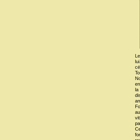
Le
lu
cé
To
No
en
la
di
ar
Fo
au
vi
pa
Ce
fo