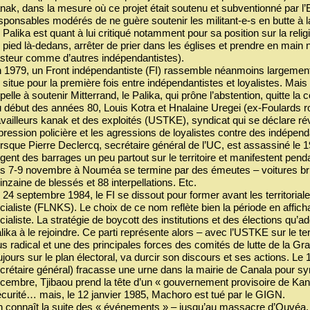
nak, dans la mesure où ce projet était soutenu et subventionné par l’E
sponsables modérés de ne guère soutenir les militant-e-s en butte à l
 Palika est quant à lui critiqué notamment pour sa position sur la religi
 pied là-dedans, arrêter de prier dans les églises et prendre en main 
steur comme d’autres indépendantistes).
 1979, un Front indépendantiste (FI) rassemble néanmoins largement à 
 situe pour la première fois entre indépendantistes et loyalistes. Mais
pelle à soutenir Mitterrand, le Palika, qui prône l’abstention, quitte la co
 début des années 80, Louis Kotra et Hnalaine Uregei (ex-Foulards r
availleurs kanak et des exploités (USTKE), syndicat qui se déclare révo
pression policière et les agressions de loyalistes contre des indépen
rsque Pierre Declercq, secrétaire général de l’UC, est assassiné le 
igent des barrages un peu partout sur le territoire et manifestent pe
s 7-9 novembre à Nouméa se termine par des émeutes – voitures brûl
inzaine de blessés et 88 interpellations. Etc.
 24 septembre 1984, le FI se dissout pour former avant les territoriale
cialiste (FLNKS). Le choix de ce nom reflète bien la période en affichan
cialiste. La stratégie de boycott des institutions et des élections qu’ad
lika à le rejoindre. Ce parti représente alors – avec l’USTKE sur le ter
us radical et une des principales forces des comités de lutte de la G
ujours sur le plan électoral, va durcir son discours et ses actions.
crétaire général) fracasse une urne dans la mairie de Canala pour symb
cembre, Tjibaou prend la tête d’un « gouvernement provisoire de K
curité… mais, le 12 janvier 1985, Machoro est tué par le GIGN.
 connaît la suite des « événements » – jusqu’au massacre d’Ouvéa, 