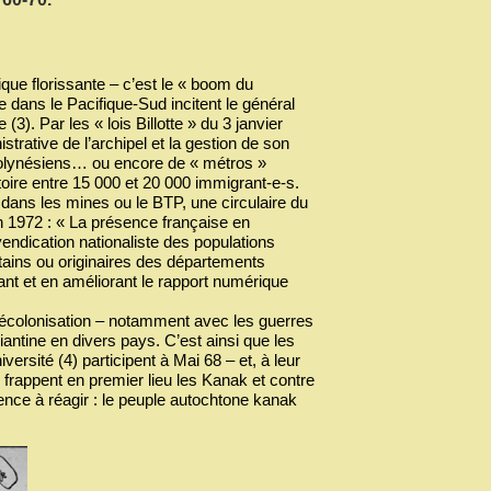
ue florissante – c’est le « boom du
e dans le Pacifique-Sud incitent le général
(3). Par les « lois Billotte » du 3 janvier
istrative de l’archipel et la gestion de son
e Polynésiens… ou encore de « métros »
itoire entre 15 000 et 20 000 immigrant-e-s.
dans les mines ou le BTP, une circulaire du
n 1972 : « La présence française en
ndication nationaliste des populations
tains ou originaires des départements
ant et en améliorant le rapport numérique
écolonisation – notamment avec les guerres
iantine en divers pays. C’est ainsi que les
rsité (4) participent à Mai 68 – et, à leur
i frappent en premier lieu les Kanak et contre
gence à réagir : le peuple autochtone kanak