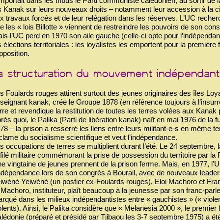
mportait dans les tribus le Parti communiste calédonien, au sortir d
s Kanak sur leurs nouveaux droits – notamment leur accession à la cit
x travaux forcés et de leur relégation dans les réserves. L’UC recherc
e les « lois Billotte » viennent de restreindre les pouvoirs de son c
is l’UC perd en 1970 son aile gauche (celle-ci opte pour l’indépenda
s élections territoriales : les loyalistes les emportent pour la premièr
opposition.
s Foulards rouges attirent surtout des jeunes originaires des îles Lo
seignant kanak, crée le Groupe 1878 (en référence toujours à l’insurr
rre et revendique la restitution de toutes les terres volées aux Kanak 
rès quoi, le Palika (Parti de libération kanak) naît en mai 1976 de la 
78 – la prison a resserré les liens entre leurs militant-e-s en même te
clame du socialisme scientifique et veut l’indépendance.
s occupations de terres se multiplient durant l’été. Le 24 septembre, 
filé militaire commémorant la prise de possession du territoire par l
e vingtaine de jeunes prennent de la prison ferme. Mais, en 1977, l’
indépendance lors de son congrès à Bourail, avec de nouveaux leaders
iwéné Yeiwéné (un postier ex-Foulards rouges), Eloi Machoro et Fran
 Machoro, instituteur, plaît beaucoup à la jeunesse par son franc-parle
rqué dans les milieux indépendantistes entre « gauchistes » (« viole
olents). Ainsi, le Palika considère que « Melanesia 2000 », le premier
lédonie (préparé et présidé par Tjibaou les 3-7 septembre 1975) a été 