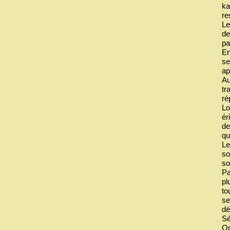
ka
re
Le
de
pa
En
se
ap
Au
tr
ré
Lo
ér
de
qu
Le
so
so
Pa
pl
to
se
dé
Sé
On