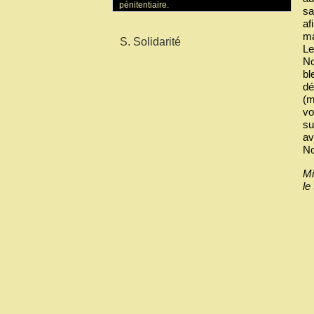
pénitentiaire.
sa
af
Mots-clés
ma
S. Solidarité
Le
No
bl
de
(m
vo
su
av
No
Mi
le