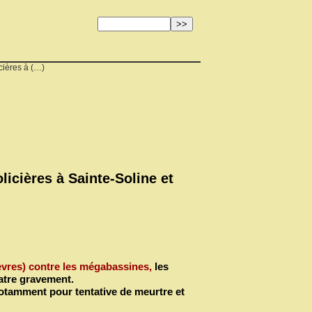
ières à (…)
licières à Sainte-Soline et
̀vres) contre les mégabassines,
les
uatre gravement.
 notamment pour tentative de meurtre et