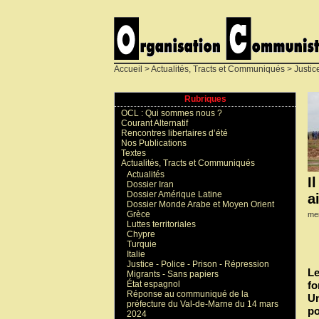
Accueil
>
Actualités, Tracts et Communiqués
>
Justic
Rubriques
OCL : Qui sommes nous ?
Courant Alternatif
Rencontres libertaires d’été
Nos Publications
Textes
Actualités, Tracts et Communiqués
Actualités
I
Dossier Iran
Dossier Amérique Latine
a
Dossier Monde Arabe et Moyen Orient
Grèce
me
Luttes territoriales
Chypre
Turquie
Italie
Justice - Police - Prison - Répression
Le
Migrants - Sans papiers
fo
État espagnol
Réponse au communiqué de la
Un
préfecture du Val-de-Marne du 14 mars
po
2024