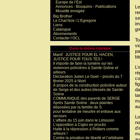
Europe de l’Est
Le
Annonces - Bouquins - Publications
Mouette enragée
re
Big Brother
se
Le Chat Noir / L’Egregore
im
Liens
gr
Catalogue
Abonnements
Contacter l’OCL
To
vi
Dans la même rubrique
pa
Manif : JUSTICE POUR EL HACEN,
bl
JUSTICE POUR TOUS·TES !
Il importe de faire la lumière sur les
L’
violences policières à Sainte-Soline et
ailleurs
re
Déclaration Julien Le Guet – procès du 7
co
février 2025 à Niort
fi
À propos de la construction policière autour
da
de Serge et des autres blessés de Sainte-
Soline
ta
COMMUNIQUE des parents de SERGE
ma
Après Sainte-Soline : deux plaintes
au
déposées par la famille de S.
pour tentative de meurtre et entrave aux
secours
Lo
L’affaire du 15 juin dans le Limousin
no
L’opposition à Cigéo en procès
d’
Halte à la répression à Poitiers comme
ma
ailleurs !
Contre la privation de liberté et l’arbitraire
au