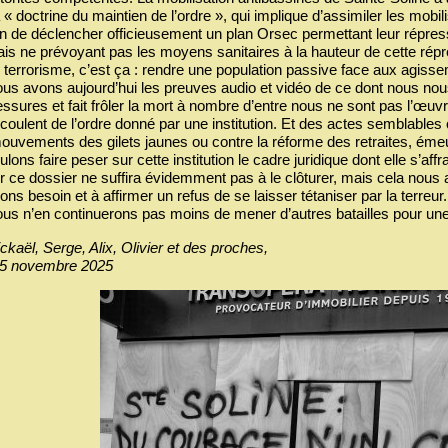
 « doctrine du maintien de l’ordre », qui implique d’assimiler les mobili
in de déclencher officieusement un plan Orsec permettant leur répress
is ne prévoyant pas les moyens sanitaires à la hauteur de cette rép
 terrorisme, c’est ça : rendre une population passive face aux agis
us avons aujourd’hui les preuves audio et vidéo de ce dont nous nous 
essures et fait frôler la mort à nombre d’entre nous ne sont pas l’œuvr
́coulent de l’ordre donné par une institution. Et des actes semblables 
ouvements des gilets jaunes ou contre la réforme des retraites, émeu
ulons faire peser sur cette institution le cadre juridique dont elle s’affra
r ce dossier ne suffira évidemment pas à le clôturer, mais cela nous 
ons besoin et à affirmer un refus de se laisser tétaniser par la terreur.
us n’en continuerons pas moins de mener d’autres batailles pour une r
ckaël, Serge, Alix, Olivier et des proches,
 5 novembre 2025