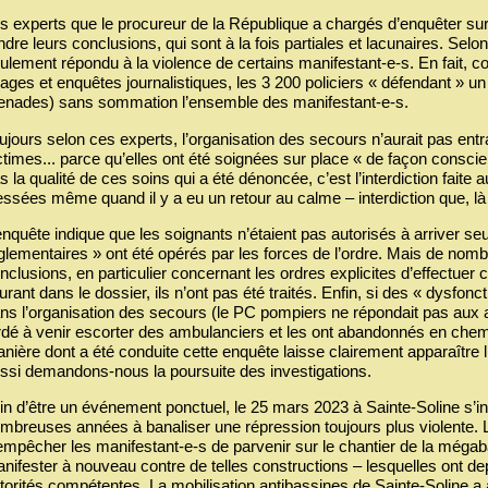
s experts que le procureur de la République a chargés d’enquêter sur
ndre leurs conclusions, qui sont à la fois partiales et lacunaires. Selo
ulement répondu à la violence de certains manifestant-e-s. En fait, c
ages et enquêtes journalistiques, les 3 200 policiers « défendant » u
enades) sans sommation l’ensemble des manifestant-e-s.
ujours selon ces experts, l’organisation des secours n’aurait pas entr
ctimes... parce qu’elles ont été soignées sur place « de façon conscie
s la qualité de ces soins qui a été dénoncée, c’est l’interdiction fa
essées même quand il y a eu un retour au calme – interdiction que, la
enquête indique que les soignants n’étaient pas autorisés à arriver seu
́glementaires » ont été opérés par les forces de l’ordre. Mais de 
nclusions, en particulier concernant les ordres explicites d’effectuer c
gurant dans le dossier, ils n’ont pas été traités. Enfin, si des « dysfo
ns l’organisation des secours (le PC pompiers ne répondait pas aux ap
rdé à venir escorter des ambulanciers et les ont abandonnés en chem
nière dont a été conduite cette enquête laisse clairement apparaître 
ssi demandons-nous la poursuite des investigations.
in d’être un événement ponctuel, le 25 mars 2023 à Sainte-Soline s
mbreuses années à banaliser une répression toujours plus violente. L’obj
empêcher les manifestant-e-s de parvenir sur le chantier de la még
nifester à nouveau contre de telles constructions – lesquelles ont depuis 
torités compétentes. La mobilisation antibassines de Sainte-Soline a a