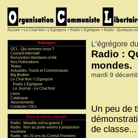
Accueil
>
Le Chat Noir / L’Egregore
>
Radio L’Egrégore
> Radio : Quelques no
L’égrégore d
Rubriques
OCL : Qui sommes nous ?
Radio : Q
Courant Alternatif
Rencontres libertaires d’été
mondes.
Nos Publications
Textes
Actualités, Tracts et Communiqués
mardi 9 décemb
Big Brother
Le Chat Noir / L’Egregore
Radio L’Egrégore
Le Journal - Le Chat Noir
Liens
Catalogue
Abonnements
Un peu de t
Contacter l’OCL
démonstrati
Dans la même rubrique
Radio : Maudite soit la guerre 1
de classe...
Radio : Non au porte-avions à propulsion
nucléaire
Radio : les 20 ans du Contrat Première