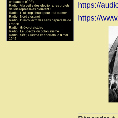
embauche (CPE)
https://audio
Radio : A la veille des élections, les projets
de lois répressives pleuvent !
Radio : Il fait trop chaud pour tout cramer
https://www.
Radio : Nord c’est noir
Radio : Intercollectif des sans papiers Ile de
France
Radio : Grève et victoire
Radio : Le Spectre du colonialisme
Radio : Sétif, Guelma et Kherrata le 8 mai
1945