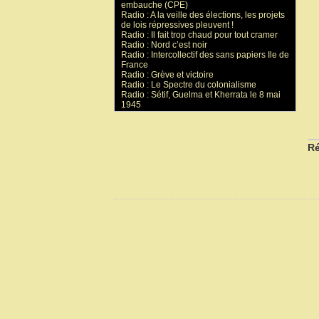
embauche (CPE)
Radio : A la veille des élections, les projets
de lois répressives pleuvent !
Radio : Il fait trop chaud pour tout cramer
Radio : Nord c’est noir
Radio : Intercollectif des sans papiers Ile de
France
Radio : Grève et victoire
Radio : Le Spectre du colonialisme
Radio : Sétif, Guelma et Kherrata le 8 mai
1945
Ré