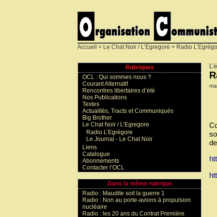
Accueil
>
Le Chat Noir / L’Egregore
>
Radio L’Egrégo
L’
Rubriques
R
OCL : Qui sommes nous ?
Courant Alternatif
ma
Rencontres libertaires d’été
Nos Publications
Textes
Actualités, Tracts et Communiqués
Big Brother
Le Chat Noir / L’Egregore
Co
Radio L’Egrégore
so
Le Journal - Le Chat Noir
de
Liens
Catalogue
ht
Abonnements
Contacter l’OCL
ht
Dans la même rubrique
Radio : Maudite soit la guerre 1
Radio : Non au porte-avions à propulsion
nucléaire
Radio : les 20 ans du Contrat Première