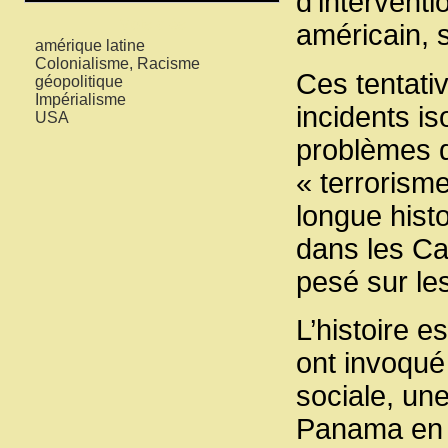
d’intervent
Mots-clés
américain, s
amérique latine
Colonialisme, Racisme
Ces tentati
géopolitique
Impérialisme
incidents i
USA
problèmes d
« terrorisme
longue histo
dans les Ca
pesé sur le
L’histoire e
ont invoqué 
sociale, un
Panama en 1