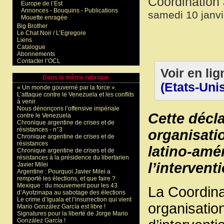
Coordination 
Europe de l’Est
Annonces - Bouquins - Publications
samedi 10 janvi
Mouette enragée
Big Brother
Le Chat Noir / L’Egregore
Liens
Catalogue
Abonnements
Contacter l’OCL
Voir en lig
Dans la même rubrique
(Etats-Uni
« Un monde gouverné par la force ».
L’attaque contre le Venezuela et les conflits
à venir
Nous dénonçons l’offensive impériale
Cette décla
contre le Venezuela
Chronique argentine de crises et de
résistances - n°3
organisati
Chronique argentine de crises et de
résistances
latino-amé
Chronique argentine de crises et de
résistances à la présidence du libertarien
l’intervent
Javier Milei
Argentine : Pourquoi Javier Milei a
remporté les élections, et que faire ?
Mexique : du mouvement pour les 43
La Coordina
d’Ayotzinapa au sabotage des élections
Le crime d’Iguala et l’insurrection qui vient
organisati
Mario González García est libre !
Signatures pour la liberté de Jorge Mario
González García !