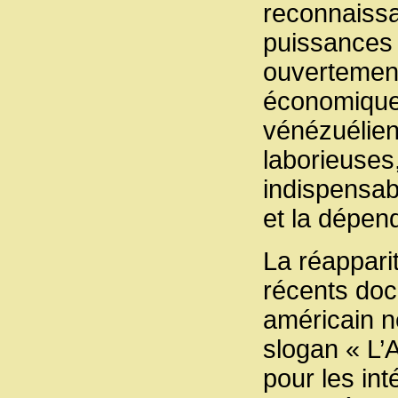
reconnaissa
puissances 
ouvertement
économiques
vénézuélienn
laborieuses
indispensab
et la dépen
La réappari
récents doc
américain ne
slogan « L’
pour les in