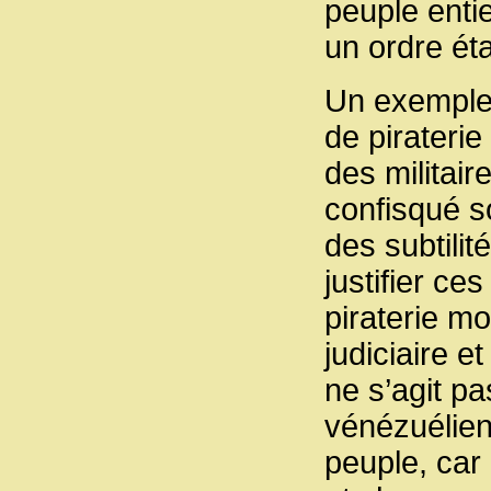
peuple entie
un ordre éta
Un exemple r
de piraterie
des militair
confisqué s
des subtili
justifier ce
piraterie mod
judiciaire e
ne s’agit pa
vénézuélien
peuple, car