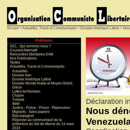
Accueil
>
Actualités, Tracts et Communiqués
>
Dossier Amérique Latine
> Nous
Rubriques
OCL : Qui sommes nous ?
Courant Alternatif
Rencontres libertaires d’été
Nos Publications
Textes
Actualités, Tracts et Communiqués
Actualités
Dossier Iran
Dossier Amérique Latine
Dossier Monde Arabe et Moyen Orient
Grèce
Luttes territoriales
Chypre
Déclaration in
Turquie
Italie
Nous déno
Justice - Police - Prison - Répression
Migrants - Sans papiers
État espagnol
Venezuel
Réponse au communiqué de la
préfecture du Val-de-Marne du 14 mars
2024