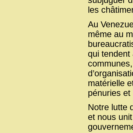
subjuguer de
les châtimen
Au Venezuel
même au mil
bureaucratis
qui tendent 
communes, l
d’organisat
matérielle e
pénuries et 
Notre lutte
et nous uni
gouvernemen