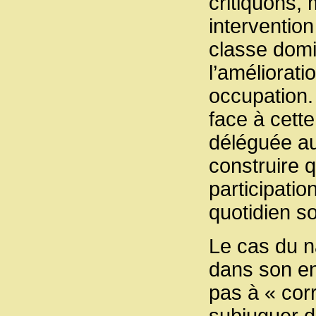
critiquons,
intervention
classe domi
l’améliorat
occupation.
face à cette
déléguée au
construire q
participatio
quotidien so
Le cas du na
dans son en
pas à « cor