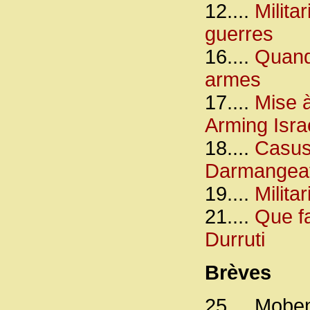
12....
Milita
guerres
16....
Quand 
armes
17....
Mise à
Arming Isra
18....
Casus 
Darmangea
19....
Milita
21....
Que fa
Durruti
Brèves
25.... Mob