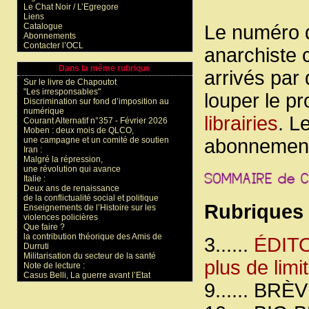
Le Chat Noir / L’Egregore
Liens
Catalogue
Le numéro d
Abonnements
Contacter l’OCL
anarchiste
Dans la même rubrique
arrivés par
Sur le livre de Chapoutot
"Les irresponsables"
louper le p
Discrimination sur fond d’imposition au
numérique
librairies
. L
Courant Alternatif n°357 - Février 2026
Moben : deux mois de QLCO,
abonnements
une campagne et un comité de soutien
Iran :
Malgré la répression,
une révolution qui avance
Italie :
Deux ans de renaissance
de la conflictualité social et politique
Rubriques
Enseignements de l’Histoire sur les
violences policières
Que faire ?
la contribution théorique des Amis de
3......
ÉDITO 
Durruti
Militarisation du secteur de la santé
plus de limi
Note de lecture :
Casus Belli, La guerre avant l’Etat
9...... BRÈV