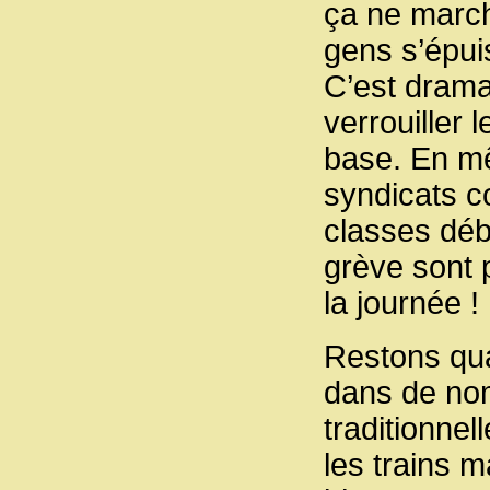
ça ne march
gens s’épuis
C’est drama
verrouiller 
base. En mê
syndicats c
classes déb
grève sont 
la journée !
Restons qu
dans de nom
traditionne
les trains 