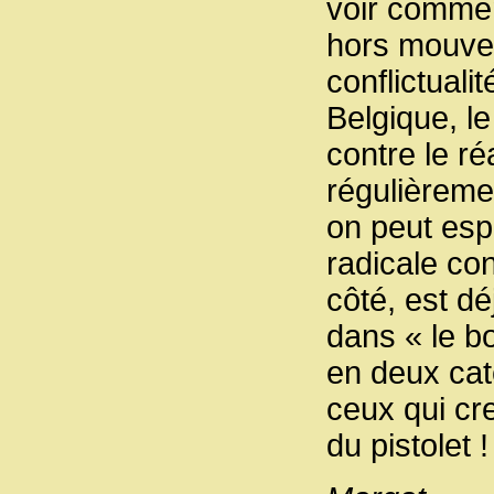
voir commen
hors mouvem
conflictuali
Belgique, l
contre le r
régulièremen
on peut esp
radicale con
côté, est dé
dans « le bo
en deux caté
ceux qui cr
du pistolet !