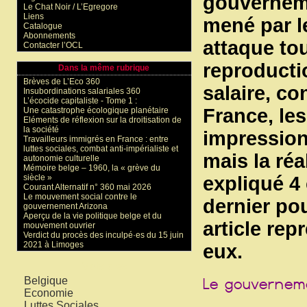
gouverneme
Le Chat Noir / L’Egregore
Liens
mené par l
Catalogue
Abonnements
attaque tou
Contacter l’OCL
reproductio
Dans la même rubrique
Brèves de L’Eco 360
salaire, co
Insubordinations salariales 360
L’écocide capitaliste - Tome 1 :
France, le
Une catastrophe écologique planétaire
Eléments de réflexion sur la droitisation de
la société
impression
Travailleurs immigrés en France : entre
luttes sociales, combat anti-impérialiste et
mais la réa
autonomie culturelle
Mémoire belge – 1960, la « grève du
expliqué 4 
siècle »
Courant Alternatif n° 360 mai 2026
Le mouvement social contre le
dernier pou
gouvernement Arizona
Aperçu de la vie politique belge et du
article re
mouvement ouvrier
Verdict du procès des inculpé·es du 15 juin
2021 à Limoges
eux.
Mots-clés
Belgique
Economie
Luttes Sociales