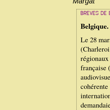
Margat
Belgique.
Le 28 mars
(Charleroi
régionaux
française 
audiovisue
cohérente 
internatio
demandaien