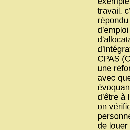
exemple 
travail, 
répondu 
d’emploi
d’alloca
d’intégr
CPAS (Ce
une réfo
avec que
évoquant
d’être à
on vérif
personne
de louer