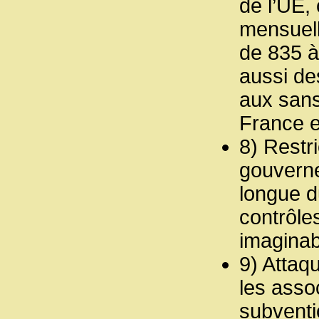
de l’UE,
mensuell
de 835 à
aussi des
aux sans
France e
8) Restr
gouverne
longue d
contrôles
imaginab
9) Attaq
les assoc
subventi