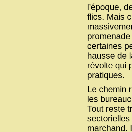
l’époque, de
flics. Mais 
massivement
promenade d
certaines p
hausse de l
révolte qui
pratiques.
Le chemin re
les bureauc
Tout reste 
sectorielle
marchand. I