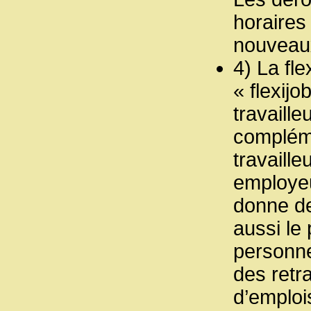
horaires 
nouveaux
4) La fle
« flexijo
travaill
compléme
travaill
employeu
donne de
aussi le
personne
des retra
d’emploi