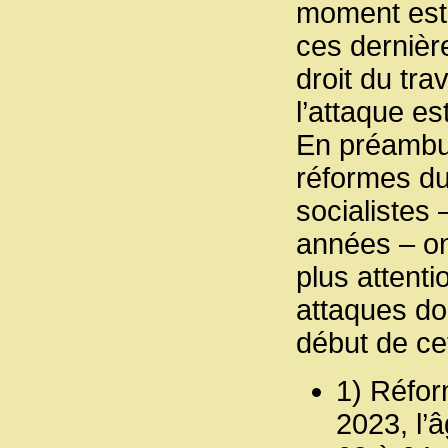
moment est 
ces dernièr
droit du tra
l’attaque e
En préambul
réformes du
socialistes
années – ont
plus attenti
attaques do
début de ce
1) Réfor
2023, l’â