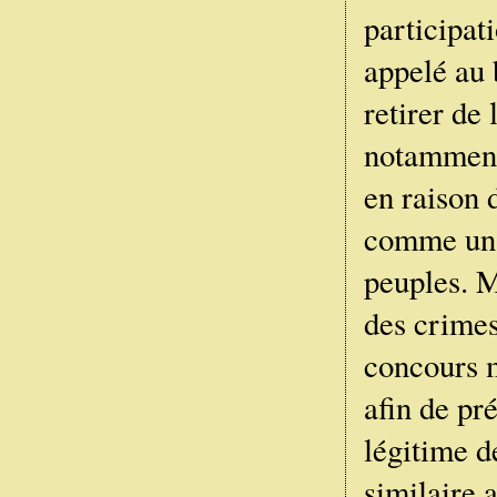
participat
appelé au 
retirer de
notamment 
en raison 
comme un e
peuples. M
des crimes
concours m
afin de pr
légitime d
similaire 