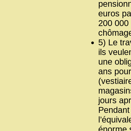
pensionn
euros pa
200 000 
chômage 
5) Le tr
ils veule
une obli
ans pourr
(vestiair
magasins
jours ap
Pendant 
l’équival
énorme s