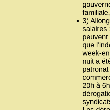
gouverne
familial
3) Allon
salaires
peuvent 
que l’ind
week-end
nuit a ét
patronat 
commerce
20h à 6h)
dérogati
syndicat
Les déro