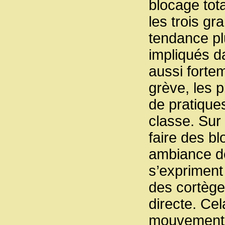
blocage tota
les trois gr
tendance plu
impliqués da
aussi forte
grève, les 
de pratique
classe. Sur l
faire des b
ambiance de
s’expriment
des cortège
directe. Cel
mouvement s