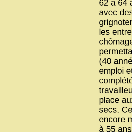
62 à 64 
avec des
grignote
les entre
chômage
permetta
(40 anné
emploi e
complété
travaille
place au
secs. Ce
encore m
à 55 ans