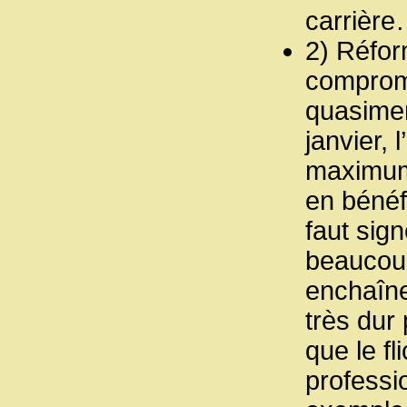
carrièr
2) Réfor
compromi
quasiment
janvier,
maximum e
en bénéf
faut sign
beaucoup
enchaînen
très dur
que le f
professio