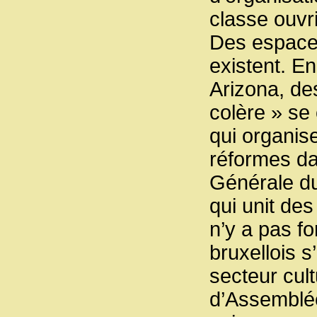
classe ouvr
Des espaces
existent. E
Arizona, des
colère » s
qui organise
réformes da
Générale du
qui unit des
n’y a pas f
bruxellois s
secteur cult
d’Assemblée 