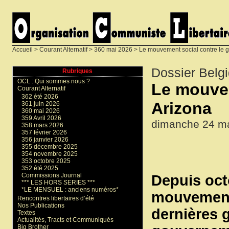
Accueil
>
Courant Alternatif
>
360 mai 2026
> Le mouvement social contre le 
Dossier Belg
Rubriques
OCL : Qui sommes nous ?
Le mouvem
Courant Alternatif
362 été 2026
Arizona
361 juin 2026
360 mai 2026
359 Avril 2026
dimanche 24 ma
358 mars 2026
357 février 2026
356 janvier 2026
355 décembre 2025
354 novembre 2025
353 octobre 2025
352 été 2025
Commissions Journal
Depuis oct
*** LES HORS SERIES ***
*LE MENSUEL : anciens numéros*
mouvement 
Rencontres libertaires d’été
Nos Publications
dernières 
Textes
Actualités, Tracts et Communiqués
Big Brother