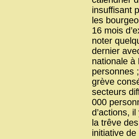
insuffisant 
les bourgeoi
16 mois d’e
noter quelq
dernier ave
nationale à
personnes ;
grève cons
secteurs di
000 personn
d’actions, i
la trêve des
initiative 