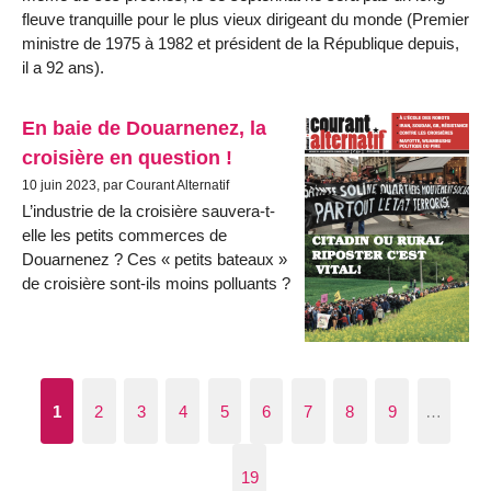
fleuve tranquille pour le plus vieux dirigeant du monde (Premier
ministre de 1975 à 1982 et président de la République depuis,
il a 92 ans).
En baie de Douarnenez, la
croisière en question !
10 juin 2023, par Courant Alternatif
L’industrie de la croisière sauvera-t-
elle les petits commerces de
Douarnenez ? Ces « petits bateaux »
de croisière sont-ils moins polluants ?
1
2
3
4
5
6
7
8
9
…
19