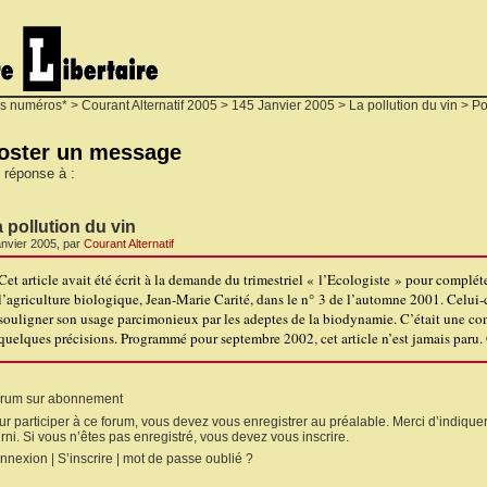
s numéros*
>
Courant Alternatif 2005
>
145 Janvier 2005
>
La pollution du vin
> Po
oster un message
 réponse à :
 pollution du vin
anvier 2005, par
Courant Alternatif
Cet article avait été écrit à la demande du trimestriel « l’Ecologiste » pour compléte
l’agriculture biologique, Jean-Marie Carité, dans le n° 3 de l’automne 2001. Celui-c
souligner son usage parcimonieux par les adeptes de la biodynamie. C’était une co
quelques précisions. Programmé pour septembre 2002, cet article n’est jamais paru.
rum sur abonnement
ur participer à ce forum, vous devez vous enregistrer au préalable. Merci d’indiquer
rni. Si vous n’êtes pas enregistré, vous devez vous inscrire.
nnexion
|
S’inscrire
|
mot de passe oublié ?