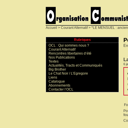
Accueil
>
Courant Alternatif
>
*LE MENSUEL : ancien
P
Rubriques
En
OCL : Qui sommes nous ?
Courant Alternatif
Rencontres libertaires d’été
Nos Publications
La
Textes
6 j
Actualités, Tracts et Communiqués
Big Brother
Le Chat Noir / L’Egregore
Liens
Catalogue
Abonnements
Contacter l’OCL
Fo
Po
fou
Co