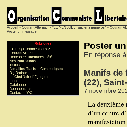
Accueil
>
Courant Alternatif
>
*LE MENSUEL : anciens numéros*
>
Courant Alt
Poster un message
Poster u
Rubriques
OCL : Qui sommes nous ?
En réponse à
Courant Alternatif
Rencontres libertaires d’été
Nos Publications
Textes
Actualités, Tracts et Communiqués
Manifs de 
Big Brother
Le Chat Noir / L’Egregore
(22), Saint
Liens
Catalogue
Abonnements
7 novembre 202
Contacter l’OCL
La deuxième m
d’un centre d’
manifestation 