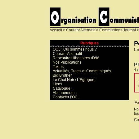
Accueil
>
Courant Alternatif
>
Commissions Journal
P
Rubriques
En
OCL : Qui sommes nous ?
Courant Alternatif
Rencontres libertaires d’été
Nos Publications
P
Textes
4 
Actualités, Tracts et Communiqués
Big Brother
Le Chat Noir / L’Egregore
Liens
Catalogue
Abonnements
Contacter l’OCL
Fo
Po
fou
Co