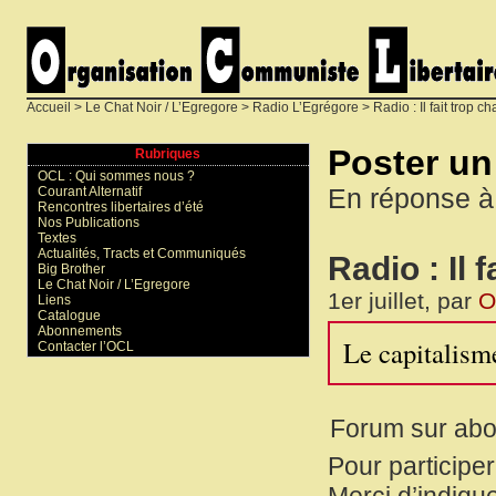
Accueil
>
Le Chat Noir / L’Egregore
>
Radio L’Egrégore
>
Radio : Il fait trop 
Poster u
Rubriques
OCL : Qui sommes nous ?
En réponse à
Courant Alternatif
Rencontres libertaires d’été
Nos Publications
Textes
Actualités, Tracts et Communiqués
Radio : Il 
Big Brother
Le Chat Noir / L’Egregore
1er juillet, par
O
Liens
Catalogue
Abonnements
Le capitalisme
Contacter l’OCL
Forum sur ab
Pour participe
Merci d’indique