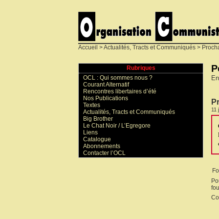
Accueil
>
Actualités, Tracts et Communiqués
>
Procha
P
Rubriques
En
OCL : Qui sommes nous ?
Courant Alternatif
Rencontres libertaires d’été
Nos Publications
Pr
Textes
11 
Actualités, Tracts et Communiqués
Big Brother
Le Chat Noir / L’Egregore
Liens
Catalogue
Abonnements
Contacter l’OCL
Fo
Po
fou
Co