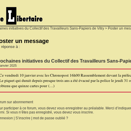
ines initiatives du Collectif des Travailleurs Sans-Papiers de Vitry
> Poster un me
oster un message
 réponse à :
ochaines initiatives du Collectif des Travailleurs Sans-Papie
janvier 2025
Ce vendredi 10 janvier avec les Chronopost 16h00 Rassemblement devant la préfectur
Le piquet qui durait depuis presque trois ans a été évacué par la police le jeudi 31 
obtenu que quinze cartes pour (…)
rum sur abonnement
ur participer à ce forum, vous devez vous enregistrer au préalable. Merci d’indiquer
rni. Si vous n’êtes pas enregistré, vous devez vous inscrire.
nnexion
|
S’inscrire
|
mot de passe oublié ?