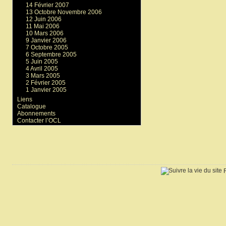
14 Février 2007
13 Octobre Novembre 2006
12 Juin 2006
11 Mai 2006
10 Mars 2006
9 Janvier 2006
7 Octobre 2005
6 Septembre 2005
5 Juin 2005
4 Avril 2005
3 Mars 2005
2 Février 2005
1 Janvier 2005
Liens
Catalogue
Abonnements
Contacter l’OCL
R