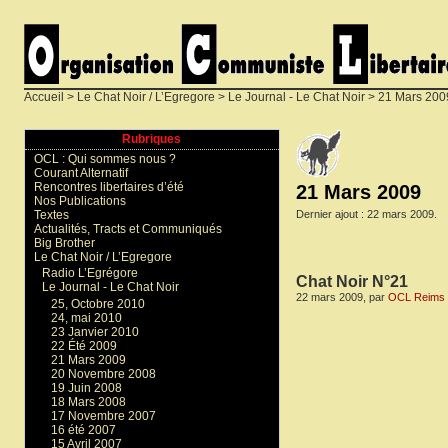
Accueil
>
Le Chat Noir / L’Egregore
>
Le Journal - Le Chat Noir
> 21 Mars 200
Rubriques
OCL : Qui sommes nous ?
Courant Alternatif
Rencontres libertaires d’été
21 Mars 2009
Nos Publications
Dernier ajout : 22 mars 2009.
Textes
Actualités, Tracts et Communiqués
Big Brother
Le Chat Noir / L’Egregore
Radio L’Egrégore
Chat Noir N°21
Le Journal - Le Chat Noir
22 mars 2009, par
OCL Reims
25, Octobre 2010
24, mai 2010
23 Janvier 2010
22 Été 2009
21 Mars 2009
20 Novembre 2008
19 Juin 2008
18 Mars 2008
17 Novembre 2007
16 été 2007
15 Avril 2007