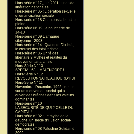
Hors-série n° 17, juin 2011 Luttes de
libération nationales
Hors-série n° 05 : Libération sexuelle
et émancipation sociale
Hors-série n° 18 Chantons la bouche
pleine
Hors-série N° 19 La boucherie de
14-18
Hors-série n° 09 L’arnaque
citoyenne - 2003
Hors-série n° 14 : Quatorze-Dix-huit,
le creuset des totalitarisme
Hors-série n° 06 Unité des
libertaire ? Mythes et réalités du
mouvement anarchiste
Hors-Série N° 13
SPECIAL 68 – MAI ENCORE !
Hors-Série N° 12
REVOLUTIONNAIRE AUJOURD’HUI
Hors-Série N° 11
Novembre - Décembre 1995 : retour
sur un mouvement social qui a
ouvert des brèches dans les valeurs
dominantes
Hors-série n° 10
LA SECURITÉ DE QUI ? CELLE DU
CAPITAL !
Hors-série n° 02 : Le mythe de la
gauche, un siècle d’illusion social-
démocrates
Hors-série n° 08 Palestine Solidarité
2002