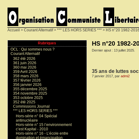
Accueil
>
Courant Alternatif
>
*** LES HORS SERIES ***
> HS n°20 1982-2016 -
HS n°20 1982-20
Rubriques
OCL : Qui sommes nous ?
Dernier ajout : 13 juillet 2025.
Courant Alternatif
362 été 2026
361 juin 2026
360 mai 2026
35 ans de luttes soc
359 Avril 2026
358 mars 2026
7 janvier 2017, par
admi2
357 février 2026
356 janvier 2026
355 décembre 2025
354 novembre 2025
353 octobre 2025
352 été 2025
Commissions Journal
*** LES HORS SERIES ***
Hors-série n° 04 Spécial
antinucléaire
Hors-série n° 15 l’environnement
c’est Kapital - 2010
Hors-série n° 16 - L’école entre
domination et émancipation