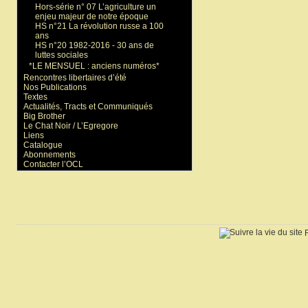
Hors-série n° 07 L’agriculture un
enjeu majeur de notre époque
HS n°21 La révolution russe a 100
ans
HS n°20 1982-2016 - 30 ans de
luttes sociales
*LE MENSUEL : anciens numéros*
Rencontres libertaires d’été
Nos Publications
Textes
Actualités, Tracts et Communiqués
Big Brother
Le Chat Noir / L’Egregore
Liens
Catalogue
Abonnements
Contacter l’OCL
R