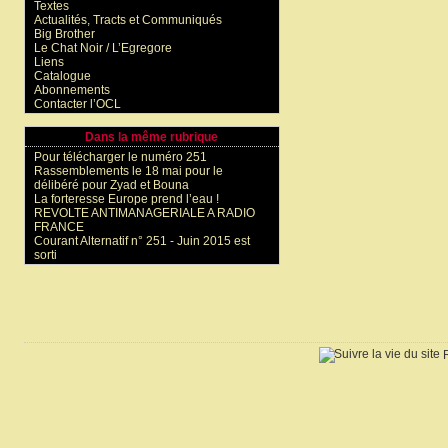
Textes
Actualités, Tracts et Communiqués
Big Brother
Le Chat Noir / L’Egregore
Liens
Catalogue
Abonnements
Contacter l’OCL
Dans la même rubrique
Pour télécharger le numéro 251
Rassemblements le 18 mai pour le
délibéré pour Zyad et Bouna
La forteresse Europe prend l’eau !
REVOLTE ANTIMANAGERIALE A RADIO
FRANCE
Courant Alternatif n° 251 - Juin 2015 est
sorti
R