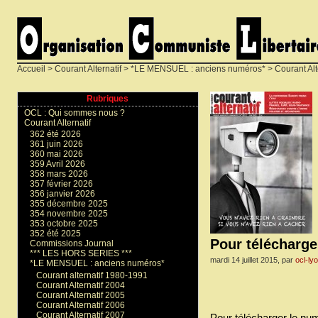
Accueil
>
Courant Alternatif
>
*LE MENSUEL : anciens numéros*
>
Courant Alt
Rubriques
OCL : Qui sommes nous ?
Courant Alternatif
362 été 2026
361 juin 2026
360 mai 2026
359 Avril 2026
358 mars 2026
357 février 2026
356 janvier 2026
355 décembre 2025
354 novembre 2025
353 octobre 2025
352 été 2025
Pour télécharge
Commissions Journal
*** LES HORS SERIES ***
mardi 14 juillet 2015, par
ocl-ly
*LE MENSUEL : anciens numéros*
Courant alternatif 1980-1991
Courant Alternatif 2004
Courant Alternatif 2005
Courant Alternatif 2006
Courant Alternatif 2007
Pour télécharger le num