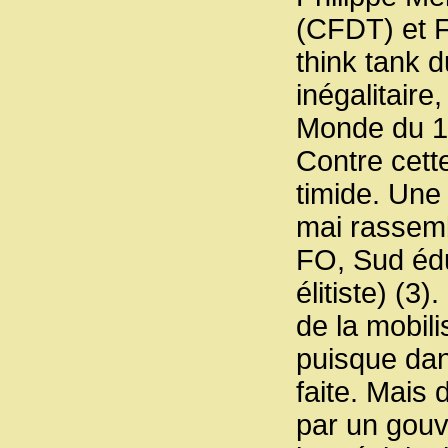
(CFDT) et F
think tank d
inégalitaire
Monde du 1
Contre cette
timide. Une
mai rassemb
FO, Sud édu
élitiste) (3)
de la mobil
puisque dan
faite. Mais 
par un gouv