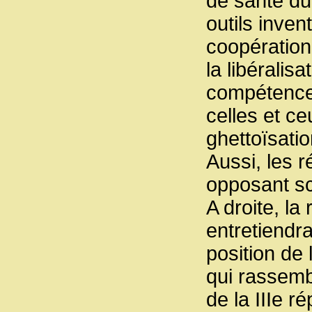
de santé du 
outils inven
coopération
la libéralis
compétences
celles et ce
ghettoïsatio
Aussi, les r
opposant sch
A droite, la
entretiendra
position de 
qui rassemb
de la IIIe 