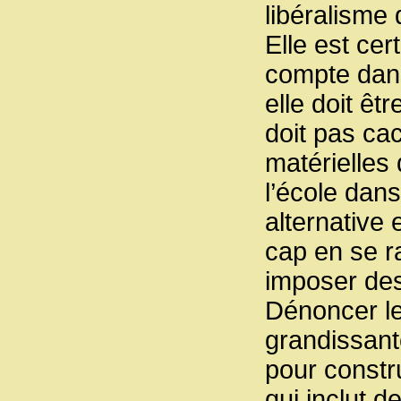
libéralisme 
Elle est ce
compte dans
elle doit êt
doit pas ca
matérielles 
l’école dan
alternative 
cap en se ra
imposer des
Dénoncer les
grandissant
pour constru
qui inclut 