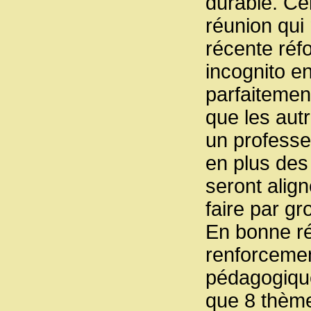
durable. Ce
réunion qui
récente réf
incognito en
parfaitement
que les aut
un professeu
en plus des
seront align
faire par gr
En bonne réf
renforcement
pédagogique 
que 8 thème