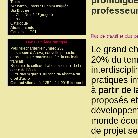
promulguée
Textes
Actualités, Tracts et Communiqués
professeur
Big Brother
Le Chat Noir / L’Egregore
Liens
Catalogue
Abonnements
Contacter l’OCL
Dans la même rubrique
Le grand ch
Pour télécharger le numéro 252
La scission d’Areva, nouvelle péripétie
20% du temp
dans l’histoire mouvementée du nucléaire
français
Réforme du collège, l’aboutissement de la
interdiscip
casse de l’école
Lutte des migrants sur fond de réforme du
pratiques in
droit d’asile
Courant Alternatif n° 252 - été 2015 est sorti
à partir de 
proposés et
développeme
monde écono
de projet s