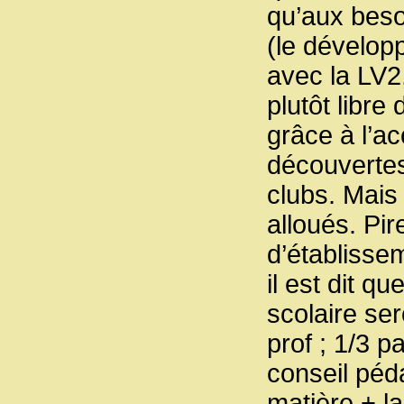
qu’aux beso
(le dévelo
avec la LV2,
plutôt libre 
grâce à l’a
découvertes
clubs. Mais
alloués. Pir
d’établisse
il est dit 
scolaire ser
prof ; 1/3 p
conseil péd
matière + l