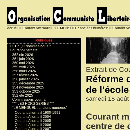
Accueil
>
Courant Alternatif
>
*LE MENSUEL : anciens numéros*
>
Courant Alt
Rubriques
OCL : Qui sommes nous ?
Courant Alternatif
362 été 2026
361 juin 2026
360 mai 2026
359 Avril 2026
Extrait de Cou
358 mars 2026
357 février 2026
Réforme d
356 janvier 2026
355 décembre 2025
de l’école
354 novembre 2025
353 octobre 2025
352 été 2025
samedi 15 août
Commissions Journal
*** LES HORS SERIES ***
*LE MENSUEL : anciens numéros*
Courant alternatif 1980-1991
Courant ma
Courant Alternatif 2004
Courant Alternatif 2005
centre de 
Courant Alternatif 2006
Courant Alternatif 2007