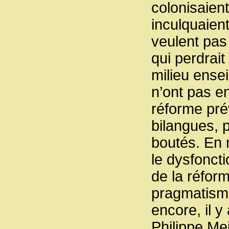
colonisaient 
inculquaient
veulent pas 
qui perdrai
milieu ense
n’ont pas e
réforme pré
bilangues, 
boutés. En 
le dysfonct
de la réform
pragmatisme,
encore, il 
Philippe Me