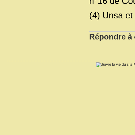
n°16 de Cou
(4) Unsa e
Répondre à c
R