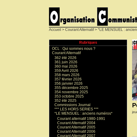
Accueil
>
Courant Alternatif
>
*LE MENSUEL : ancien
Rubriques
OCL : Qui sommes nous ?
Courant Alternatif
362 été 2026
361 juin 2026
360 mai 2026
359 Avril 2026
358 mars 2026
357 février 2026
356 janvier 2026
355 décembre 2025
354 novembre 2025
353 octobre 2025
352 été 2025
P
Commissions Journal
*** LES HORS SERIES ***
jeu
*LE MENSUEL : anciens numéros*
Courant alternatif 1980-1991
Courant Alternatif 2004
Courant Alternatif 2005
Courant Alternatif 2006
Courant Alternatif 2007