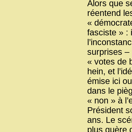
Alors que s
réentend les
« démocrat
fasciste » :
l’inconstanc
surprises –
« votes de b
hein, et l’i
émise ici o
dans le pièg
« non » à l’
Président so
ans. Le scé
plus guère 