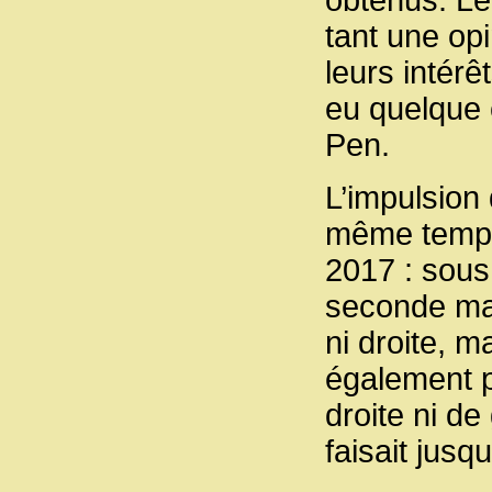
tant une op
leurs intérê
eu quelque
Pen.
L’impulsion
même temps 
2017 : sous 
seconde mai
ni droite, m
également p
droite ni d
faisait jusq