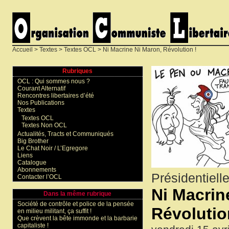
Accueil
>
Textes
>
Textes OCL
> Ni Macrine Ni Maron, Révolution !
Rubriques
OCL : Qui sommes nous ?
Courant Alternatif
Rencontres libertaires d’été
Nos Publications
Textes
Textes OCL
Textes Non OCL
Actualités, Tracts et Communiqués
Big Brother
Le Chat Noir / L’Egregore
Liens
Catalogue
Abonnements
Présidentiell
Contacter l’OCL
Ni Macrin
Dans la même rubrique
Société de contrôle et police de la pensée
Révolutio
en milieu militant, ça suffit !
Que crèvent la bête immonde et la barbarie
capitaliste !