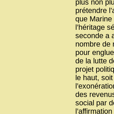
plus non p
prétendre l
que Marine 
l’héritage s
seconde a a
nombre de r
pour englue
de la lutte 
projet polit
le haut, soit
l’exonératio
des revenus
social par d
l’affirmatio