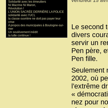
vendredi 15 avr
Solidarité avec les émeutiers
Ni Macrine Ni Maron,
Révolution !
L’UNION SACRÉE DERRIÈRE LA POLICE
solidarité avec l’UCL
la classe ouvrière ne doit pas payer leur
crise
Le second to
A propos des municipales à Boulogne-sur-
mer
Un soulèvement inédit
divers coura
la lutte continue !
servir un r
Pen père, e
Pen fille.
Seulement 
2002, où per
l’extrême d
« démocrati
nez pour no