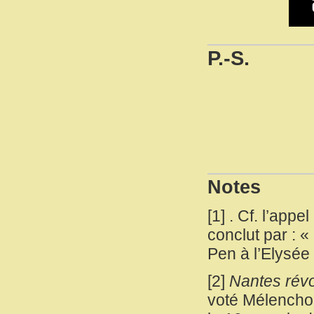
P.-S.
Notes
[
1
]
. Cf. l’appe
conclut par : «
Pen à l’Elysée
[
2
]
Nantes révo
voté Mélenchon