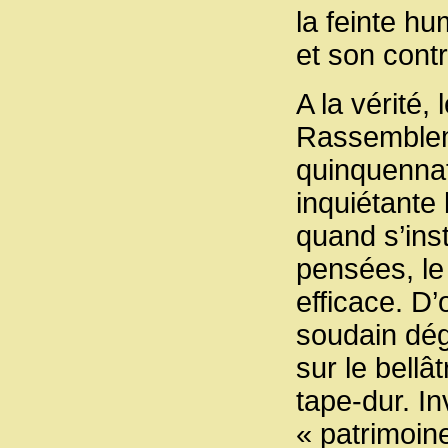
la feinte hu
et son cont
A la vérité,
Rassembleme
quinquennat
inquiétante
quand s’inst
pensées, le
efficace. D’
soudain dég
sur le bellâ
tape-dur. I
« patrimoin