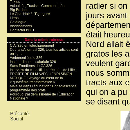
Textes
radier si on
Actualités, Tracts et Communiqués
Big Brother
jours avant 
Le Chat Noir / L’Egregore
Liens
Catalogue
département 
Abonnements
Contacter l’OCL
était heureu
Dans la même rubrique
Nord allait 
C.A. 326 en téléchargement
Courant Alternatif 326, tous les articles sont
gratos les a
en ligne
Vertement écolo 326
veulent gard
Insubordination salariale 326
Sans Frontières de CA 326
Interview du collectif de précaires de Lille
nous sommes
PROJET DE FILM AVEC HENRI SIMON
MEXIQUE : Voyage au cœur de la
tracts aux 
« quatrième transformation »
Malaise dans l’éducation : L’obsolescence
qui on a pu 
programmée des profs.
Pourquoi j’ai démissionné de l’Éducation
Nationale ?
se disant qu
Mots-clés
Précarité
Social