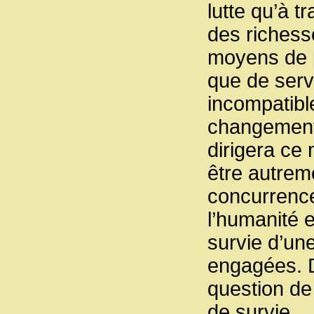
lutte qu’à t
des richesse
moyens de p
que de serv
incompatibl
changement 
dirigera ce 
être autrem
concurrence 
l’humanité 
survie d’une
engagées. D
question de 
de survie.