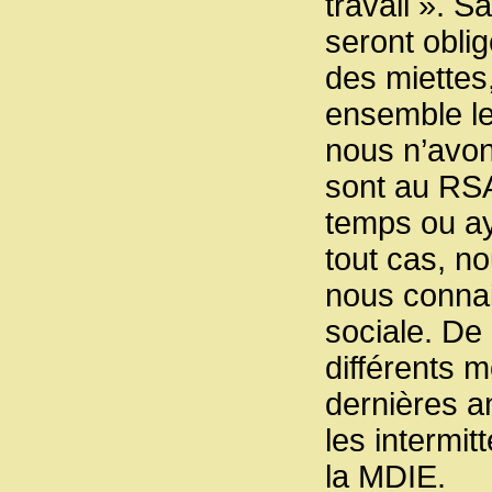
travail ». 
seront obli
des miettes
ensemble le 
nous n’avon
sont au RSA
temps ou ay
tout cas, n
nous connai
sociale. De 
différents 
dernières a
les intermit
la MDIE.