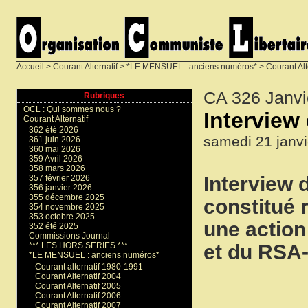
Accueil
>
Courant Alternatif
>
*LE MENSUEL : anciens numéros*
>
Courant Alt
CA 326 Janvi
Rubriques
OCL : Qui sommes nous ?
Interview 
Courant Alternatif
362 été 2026
samedi 21 janvi
361 juin 2026
360 mai 2026
359 Avril 2026
358 mars 2026
Interview d
357 février 2026
356 janvier 2026
355 décembre 2025
constitué 
354 novembre 2025
353 octobre 2025
une action
352 été 2025
Commissions Journal
et du RSA-
*** LES HORS SERIES ***
*LE MENSUEL : anciens numéros*
Courant alternatif 1980-1991
Courant Alternatif 2004
Courant Alternatif 2005
Courant Alternatif 2006
Courant Alternatif 2007