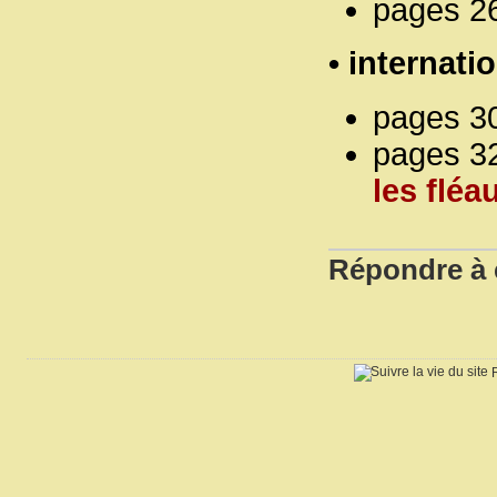
pages 26
• internati
pages 3
pages 32
les fléa
Répondre à c
R