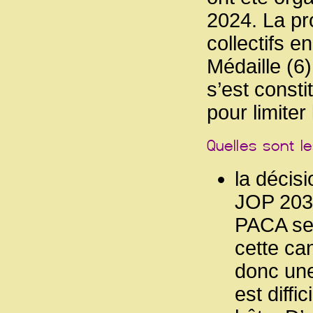
2024. La pro
collectifs e
Médaille (6
s’est consti
pour limite
la décisi
JOP 2030
PACA ser
cette ca
donc une 
est diffi