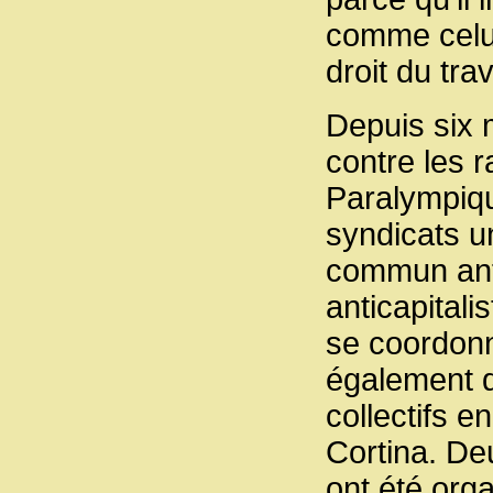
comme celui
droit du trav
Depuis six 
contre les 
Paralympique
syndicats un
commun antir
anticapitali
se coordonn
également d
collectifs e
Cortina. De
ont été org