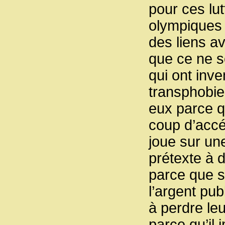
pour ces lut
olympiques a
des liens av
que ce ne s
qui ont inve
transphobie
eux parce 
coup d’accél
joue sur un
prétexte à 
parce que s
l’argent pu
à perdre le
parce qu’il