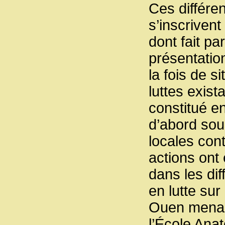
Ces différe
s’inscrivent
dont fait p
présentation
la fois de 
luttes exist
constitué e
d’abord sous
locales con
actions ont
dans les di
en lutte sur
Ouen menacé
l’École Anat