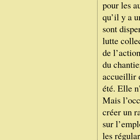
pour les a
qu’il y a 
sont dispe
lutte coll
de l’actio
du chantie
accueillir
été. Elle n
Mais l’oc
créer un r
sur l’empl
les régula