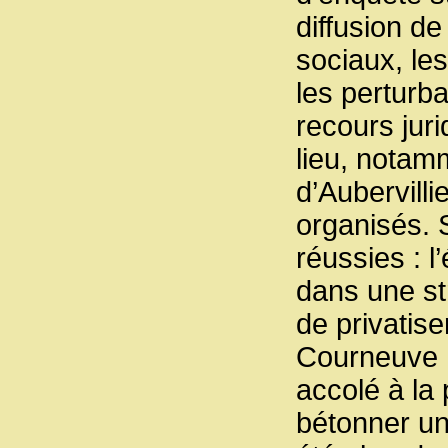
diffusion de
sociaux, les
les perturb
recours jur
lieu, notam
d’Aubervilli
organisés. S
réussies : 
dans une str
de privatise
Courneuve ; 
accolé à la
bétonner une