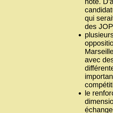
hôte. D’
candidat
qui sera
des JO
plusieur
oppositi
Marseille
avec des
différen
important
compétiti
le renfo
dimensio
échanges