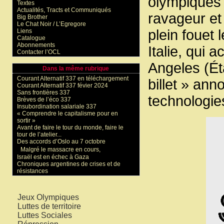
olympiques 
Textes
Actualités, Tracts et Communiqués
ravageur et 
Big Brother
Le Chat Noir / L’Egregore
plein fouet
Liens
Catalogue
Abonnements
Italie, qui 
Contacter l’OCL
Angeles (Éta
Dans la même rubrique
Courant Alternatif 337 en téléchargement
billet » ann
Courant Alternatif 337 févier 2024
Sans frontières 337
technologie
Brèves de l’éco 337
Insubordination salariale 337
« Comprendre le capitalisme pour en
sortir »
Avant de faire le tour du monde, faire le
tour de l’atelier...
Des accords d’Oslo au 7 octobre
Malgré le massacre en cours,
Israël est en échec à Gaza
Chroniques argentines de crises et de
résistances
Mots-clés
Jeux Olympiques
Luttes de territoire
Luttes Sociales