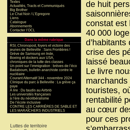
de huit per
Textes
Actualités, Tracts et Communiqués
Big Brother
saisonnière
Le Chat Noir / L’Egregore
Liens
constat est
Catalogue
Abonnements
Contacter l’OCL
40 000 loge
Dans la même rubrique
d’habitants 
RSI, Chronopost, foyers et victoire des
crise des p
jeunes de Belleville : Sans Frontières !
Grève de Samsung en Inde,
Boeing et dockers aux USA,
laissé beau
chroniques de la lutte des classes
Un point sur l’immigration : brèves de l’éco
Le livre no
Badaboum, bulletin anarchiste contre le
nucléaire
Courant Alternatif 344 - novembre 2024
marchands d
Clinique du parc à Belleville : La grève ça
paye
touristes, o
À lire : Du taudis au Airbnb
Les universités françaises
rentabilité 
à l’ère du néolibéralisme
De l’école inclusive
CONTRE LES CARRIÈRES DE SABLE ET
au cœur des
LES MARAÎCHERS INDUSTRIELS
pour ces pr
Mots-clés
Luttes de territoire
s’embarrass