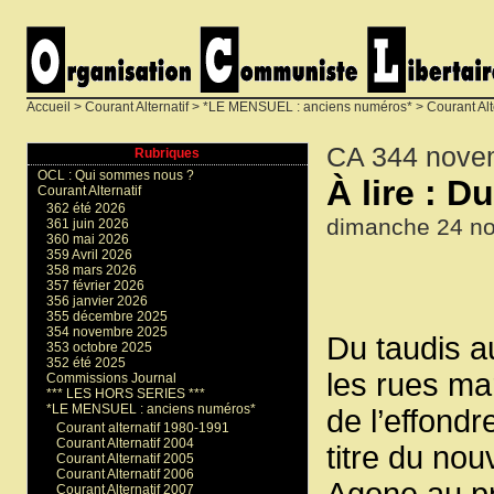
Accueil
>
Courant Alternatif
>
*LE MENSUEL : anciens numéros*
>
Courant Alt
CA 344 nove
Rubriques
OCL : Qui sommes nous ?
À lire : D
Courant Alternatif
362 été 2026
dimanche 24 n
361 juin 2026
360 mai 2026
359 Avril 2026
358 mars 2026
357 février 2026
356 janvier 2026
355 décembre 2025
354 novembre 2025
Du taudis a
353 octobre 2025
352 été 2025
les rues m
Commissions Journal
*** LES HORS SERIES ***
*LE MENSUEL : anciens numéros*
de l’effond
Courant alternatif 1980-1991
Courant Alternatif 2004
titre du nou
Courant Alternatif 2005
Courant Alternatif 2006
Agone au pr
Courant Alternatif 2007