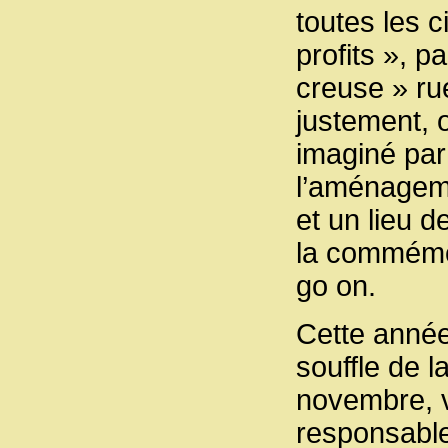
toutes les 
profits », p
creuse » ru
justement, 
imaginé par
l’aménageme
et un lieu d
la commémo
go on.
Cette anné
souffle de l
novembre, v
responsabl