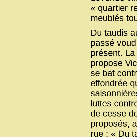
« quartier r
meublés tou
Du taudis a
passé voudr
présent. La
propose Vic
se bat cont
effondrée qu
saisonnière
luttes cont
de cesse de
proposés, au
rue : « Du t