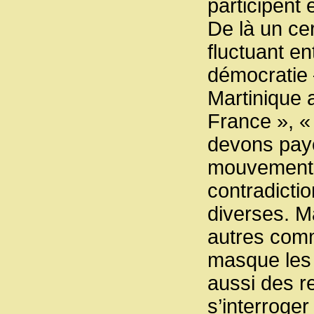
participent
De là un ce
fluctuant en
démocratie 
Martinique a
France », «
devons paye
mouvements
contradicti
diverses. M
autres comm
masque les 
aussi des r
s’interroge