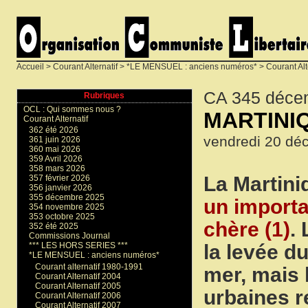
Accueil
>
Courant Alternatif
>
*LE MENSUEL : anciens numéros*
>
Courant Alt
CA 345 déce
Rubriques
OCL : Qui sommes nous ?
MARTINIQU
Courant Alternatif
362 été 2026
vendredi 20 dé
361 juin 2026
360 mai 2026
359 Avril 2026
358 mars 2026
La Martini
357 février 2026
356 janvier 2026
355 décembre 2025
un importa
354 novembre 2025
353 octobre 2025
chère (1)
.
352 été 2025
Commissions Journal
la levée d
*** LES HORS SERIES ***
*LE MENSUEL : anciens numéros*
Courant alternatif 1980-1991
mer, mais 
Courant Alternatif 2004
Courant Alternatif 2005
urbaines r
Courant Alternatif 2006
Courant Alternatif 2007