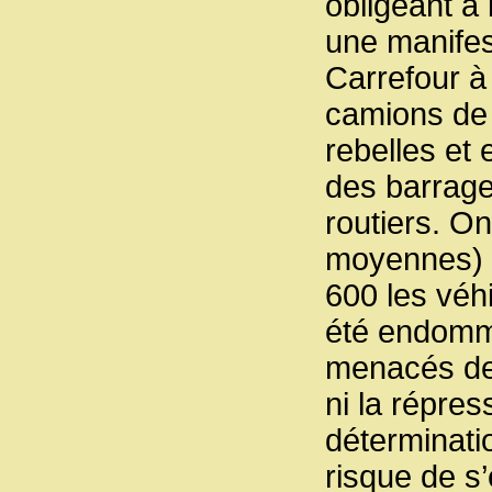
obligeant à
une manifes
Carrefour à
camions de
rebelles et
des barrage
routiers. On
moyennes) e
600 les véhi
été endomm
menacés de 
ni la répres
déterminatio
risque de s