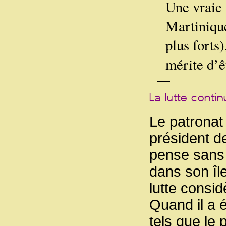
Une vraie 
Martiniqu
plus forts
mérite d’ê
Le patronat
président de
pense sans 
dans son îl
lutte consi
Quand il a 
tels que le 