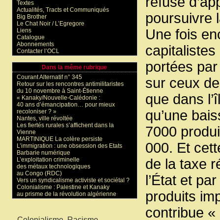
refusé d’ap
Textes
Actualités, Tracts et Communiqués
poursuivre l
Big Brother
Le Chat Noir / L’Egregore
Une fois enc
Liens
Catalogue
Abonnements
capitaliste
Contacter l’OCL
portées par
Dans la même rubrique
Courant Alternatif n° 345
sur ceux de
Retour sur les rencontres antimilitaristes
du 10 novembre à Saint-Étienne
que dans l’î
« Kanaky/Nouvelle-Calédonie :
40 ans d’émancipation… pour mieux
qu’une bais
recoloniser ? »
Nantes, ville révoltée
Les fiertés rurales s’affichent dans la
7000 produi
Vienne
MARTINIQUE La colère persiste
000. Et cett
L’immigration : une obsession des Etats
Barbarie numérique
L’exploitation criminelle
de la taxe r
des métaux technologiques
au Congo (RDC)
l’État et pa
Vers un syndicalisme activiste et sociétal ?
Colonialisme : Palestine et Kanaky
produits im
au prisme de la révolution algérienne
contribue «
Mots-clés
Colonialisme, Racisme