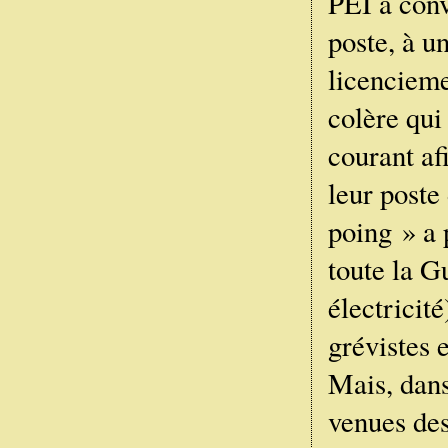
PEI a conv
poste, à u
licencieme
colère qui
courant af
leur poste
poing » a 
toute la G
électricité
grévistes e
Mais, dans
venues des 