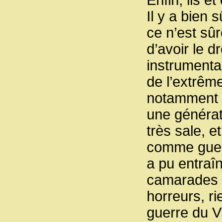
Il y a bien s
ce n’est sûr
d’avoir le d
instrumental
de l’extrême 
notamment d
une générat
très sale, e
comme guerr
a pu entraî
camarades 
horreurs, r
guerre du V