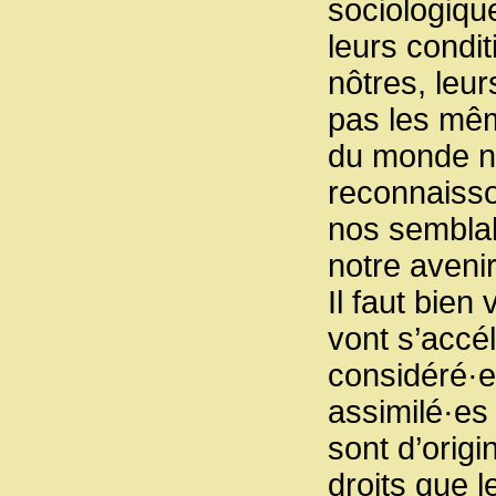
sociologiqu
leurs condit
nôtres, leur
pas les mêm
du monde no
reconnaiss
nos semblabl
notre avenir
Il faut bien
vont s’accé
considéré·e
assimilé·es
sont d’origi
droits que l