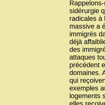
Rappelons-
sidérurgie q
radicales à 
massive a é
immigrés da
déjà affaib
des immigré
attaques to
précédent e
domaines. A
qui reçoiven
exemples au
logements s
elles reçoi