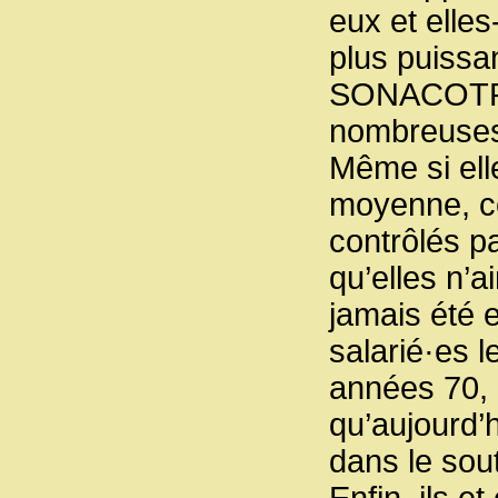
eux et elles
plus puissa
SONACOTRA 
nombreuses
Même si ell
moyenne, c
contrôlés pa
qu’elles n’a
jamais été e
salarié·es l
années 70, q
qu’aujourd’h
dans le sou
Enfin, ils et