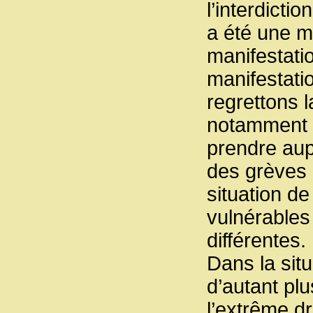
l’interdicti
a été une m
manifestatio
manifestati
regrettons 
notamment d
prendre aup
des grèves 
situation d
vulnérables 
différentes.
Dans la situ
d’autant pl
l’extrême dr