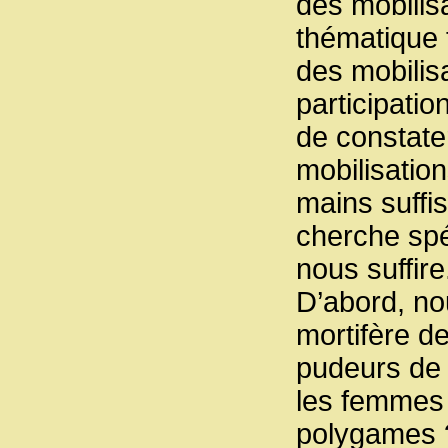
des mobilisa
thématique t
des mobilisa
participati
de constate
mobilisatio
mains suffi
cherche spé
nous suffire
D’abord, no
mortifère d
pudeurs de j
les femmes s
polygames ?