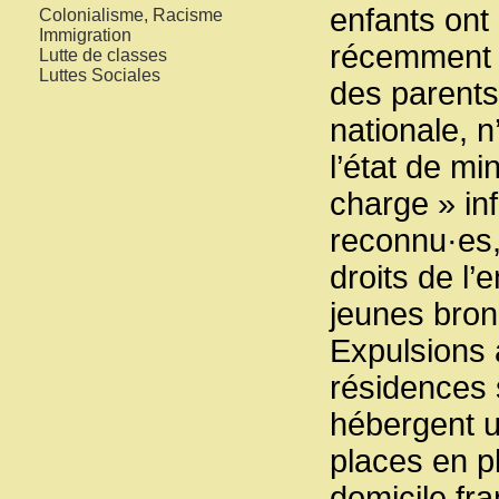
enfants on
Colonialisme, Racisme
Immigration
récemment e
Lutte de classes
Luttes Sociales
des parents,
nationale, 
l’état de mi
charge » in
reconnu·es,
droits de l’
jeunes bron
Expulsions 
résidences 
hébergent u
places en p
domicile f