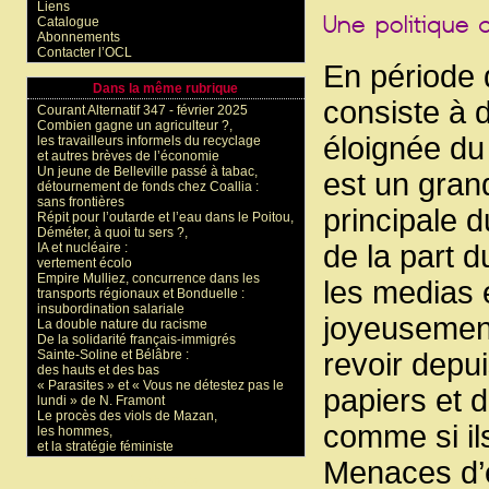
Liens
Catalogue
Abonnements
Contacter l’OCL
En période d
Dans la même rubrique
consiste à d
Courant Alternatif 347 - février 2025
Combien gagne un agriculteur ?,
éloignée d
les travailleurs informels du recyclage
et autres brèves de l’économie
Un jeune de Belleville passé à tabac,
est un grand
détournement de fonds chez Coallia :
sans frontières
principale 
Répit pour l’outarde et l’eau dans le Poitou,
Déméter, à quoi tu sers ?,
de la part 
IA et nucléaire :
vertement écolo
Empire Mulliez, concurrence dans les
les medias e
transports régionaux et Bonduelle :
insubordination salariale
joyeusement
La double nature du racisme
De la solidarité français-immigrés
Sainte-Soline et Bélâbre :
revoir depu
des hauts et des bas
« Parasites » et « Vous ne détestez pas le
papiers et d
lundi » de N. Framont
Le procès des viols de Mazan,
comme si il
les hommes,
et la stratégie féministe
Menaces d’e
Mots-clés