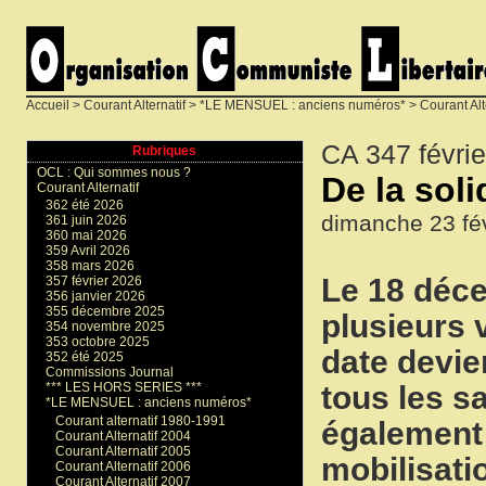
Accueil
>
Courant Alternatif
>
*LE MENSUEL : anciens numéros*
>
Courant Alt
CA 347 févri
Rubriques
OCL : Qui sommes nous ?
De la soli
Courant Alternatif
362 été 2026
dimanche 23 fév
361 juin 2026
360 mai 2026
359 Avril 2026
358 mars 2026
Le 18 déce
357 février 2026
356 janvier 2026
355 décembre 2025
plusieurs 
354 novembre 2025
353 octobre 2025
date devien
352 été 2025
Commissions Journal
tous les sa
*** LES HORS SERIES ***
*LE MENSUEL : anciens numéros*
Courant alternatif 1980-1991
également 
Courant Alternatif 2004
Courant Alternatif 2005
mobilisati
Courant Alternatif 2006
Courant Alternatif 2007