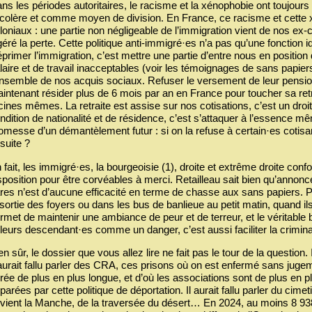
ns les périodes autoritaires, le racisme et la xénophobie ont toujours 
 colère et comme moyen de division. En France, ce racisme et cette 
loniaux : une partie non négligeable de l’immigration vient de nos ex-c
géré la perte. Cette politique anti-immigré·es n’a pas qu’une fonction 
primer l’immigration, c’est mettre une partie d’entre nous en position
laire et de travail inacceptables (voir les témoignages de sans papier
ensemble de nos acquis sociaux. Refuser le versement de leur pension 
intenant résider plus de 6 mois par an en France pour toucher sa retra
cines mêmes. La retraite est assise sur nos cotisations, c’est un droi
ndition de nationalité et de résidence, c’est s’attaquer à l’essence mê
omesse d’un démantèlement futur : si on la refuse à certain·es cotisan
suite ?
 fait, les immigré·es, la bourgeoisie (1), droite et extrême droite con
sposition pour être corvéables à merci. Retailleau sait bien qu’annonc
res n’est d’aucune efficacité en terme de chasse aux sans papiers. Pou
 sortie des foyers ou dans les bus de banlieue au petit matin, quand ils
rmet de maintenir une ambiance de peur et de terreur, et le véritable
 leurs descendant·es comme un danger, c’est aussi faciliter la criminali
en sûr, le dossier que vous allez lire ne fait pas le tour de la question
 aurait fallu parler des CRA, ces prisons où on est enfermé sans jugem
rée de plus en plus longue, et d’où les associations sont de plus en plu
parées par cette politique de déportation. Il aurait fallu parler du cim
vient la Manche, de la traversée du désert… En 2024, au moins 8 93