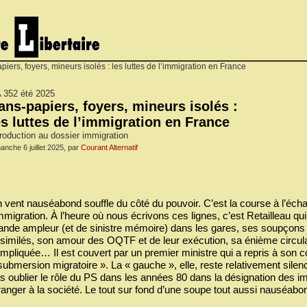
iers, foyers, mineurs isolés : les luttes de l’immigration en France
 352 été 2025
ans-papiers, foyers, mineurs isolés :
es luttes de l’immigration en France
troduction au dossier immigration
anche 6 juillet 2025, par
Courant Alternatif
 vent nauséabond souffle du côté du pouvoir. C’est la course à l’échalo
immigration. À l’heure où nous écrivons ces lignes, c’est Retailleau qu
ande ampleur (et de sinistre mémoire) dans les gares, ses soupçons
similés, son amour des OQTF et de leur exécution, sa énième circulai
mpliquée… Il est couvert par un premier ministre qui a repris à son 
submersion migratoire ». La « gauche », elle, reste relativement sile
s oublier le rôle du PS dans les années 80 dans la désignation des
ranger à la société. Le tout sur fond d’une soupe tout aussi nauséab