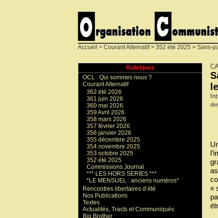
Accueil
>
Courant Alternatif
>
352 été 2025
> Sans-pap
CA
Rubriques
S
OCL : Qui sommes nous ?
Courant Alternatif
l
362 été 2026
In
361 juin 2026
dim
360 mai 2026
359 Avril 2026
358 mars 2026
357 février 2026
356 janvier 2026
355 décembre 2025
Un
354 novembre 2025
l’
353 octobre 2025
352 été 2025
gr
Commissions Journal
as
*** LES HORS SERIES ***
co
*LE MENSUEL : anciens numéros*
« 
Rencontres libertaires d’été
Nos Publications
pa
Textes
ét
Actualités, Tracts et Communiqués
Big Brother