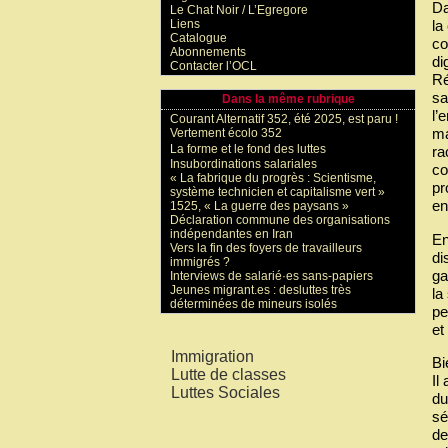
Da
Le Chat Noir / L’Egregore
Liens
la
Catalogue
co
Abonnements
di
Contacter l’OCL
Ré
sa
Dans la même rubrique
l’
Courant Alternatif 352, été 2025, est paru !
ma
Vertement écolo 352
La forme et le fond des luttes
ra
Insubordinations salariales
co
« La fabrique du progrès : Scientisme,
pr
système technicien et capitalisme vert »
en
1525, « La guerre des paysans »
Déclaration commune des organisations
indépendantes en Iran
En
Vers la fin des foyers de travailleurs
di
immigrés ?
ga
Interviews de salarié·es sans-papiers
Jeunes migrant.es : desluttes très
la
déterminées de mineurs isolés
pe
et
Mots-clés
Immigration
Bi
Lutte de classes
Il
Luttes Sociales
du
sé
de