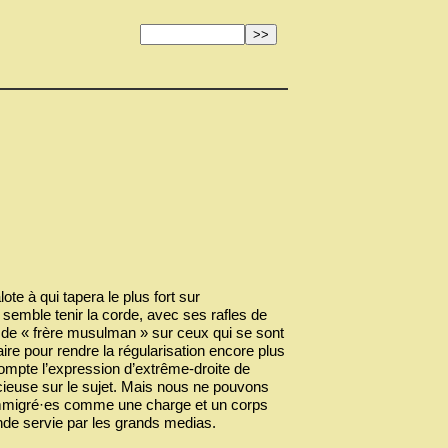
te à qui tapera le plus fort sur
i semble tenir la corde, avec ses rafles de
 de « frère musulman » sur ceux qui se sont
re pour rendre la régularisation encore plus
compte l’expression d’extrême-droite de
ncieuse sur le sujet. Mais nous ne pouvons
 immigré·es comme une charge et un corps
onde servie par les grands medias.