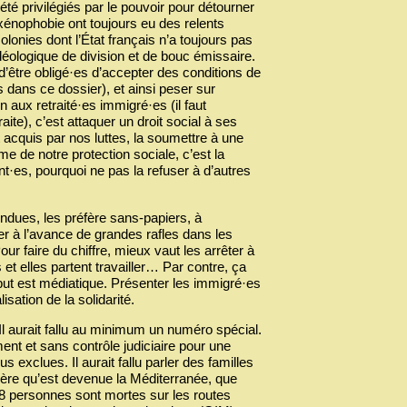
été privilégiés par le pouvoir pour détourner
xénophobie ont toujours eu des relents
olonies dont l’État français n’a toujours pas
idéologique de division et de bouc émissaire.
 d’être obligé·es d’accepter des conditions de
s dans ce dossier), et ainsi peser sur
aux retraité·es immigré·es (il faut
ite), c’est attaquer un droit social à ses
t acquis par nos luttes, la soumettre à une
me de notre protection sociale, c’est la
t·es, pourquoi ne pas la refuser à d’autres
fondues, les préfère sans-papiers, à
er à l’avance de grandes rafles dans les
r faire du chiffre, mieux vaut les arrêter à
 et elles partent travailler… Par contre, ça
 but est médiatique. Présenter les immigré·es
sation de la solidarité.
. Il aurait fallu au minimum un numéro spécial.
ent et sans contrôle judiciaire pour une
s exclues. Il aurait fallu parler des familles
etière qu’est devenue la Méditerranée, que
8 personnes sont mortes sur les routes