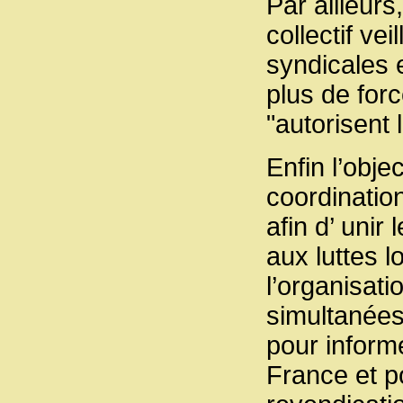
Par ailleur
collectif ve
syndicales e
plus de for
"autorisent 
Enfin l’obje
coordination
afin d’ uni
aux luttes 
l’organisat
simultanées
pour informe
France et p