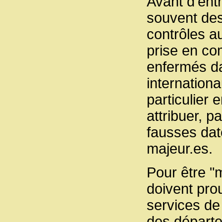
Avant d’ent
souvent des
contrôles au
prise en com
enfermés da
internationa
particulier
attribuer, p
fausses dat
majeur.es.
Pour être "m
doivent prou
services de
des départe