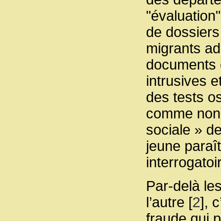
"évaluation
de dossiers
migrants ad
documents d
intrusives e
des tests o
comme non fi
sociale » des
jeune paraît
interrogatoi
Par-delà le
l’autre
[
2
]
, 
fraude qui 