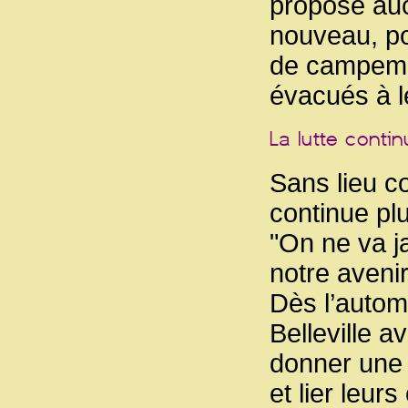
proposé auc
nouveau, pou
de campemen
évacués à le
Sans lieu co
continue plu
"On ne va j
notre avenir
Dès l’autom
Belleville a
donner une 
et lier leu