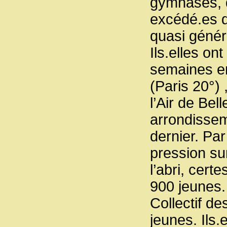
gymnases, d
excédé.es d’
quasi génér
Ils.elles on
semaines en
(Paris 20°)
l’Air de Bel
arrondissem
dernier. Par
pression su
l’abri, cer
900 jeunes. 
Collectif de
jeunes. Ils.