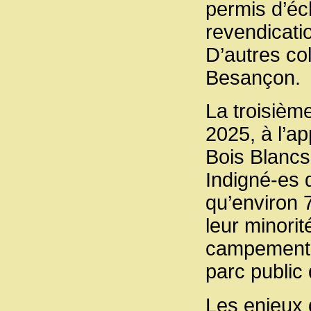
permis d’éc
revendicati
D’autres col
Besançon.
La troisième
2025, à l’a
Bois Blancs 
Indigné-es
qu’environ 
leur minorit
campement i
parc public 
Les enjeux 