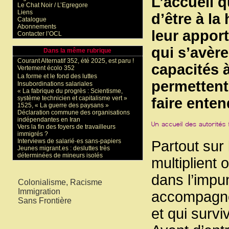
L’accueil q
Le Chat Noir / L’Egregore
Liens
d’être à la
Catalogue
Abonnements
leur appo
Contacter l’OCL
qui s’avèr
Dans la même rubrique
Courant Alternatif 352, été 2025, est paru !
capacités à
Vertement écolo 352
La forme et le fond des luttes
permettent
Insubordinations salariales
« La fabrique du progrès : Scientisme,
système technicien et capitalisme vert »
faire enten
1525, « La guerre des paysans »
Déclaration commune des organisations
indépendantes en Iran
Vers la fin des foyers de travailleurs
immigrés ?
Interviews de salarié·es sans-papiers
Partout sur l
Jeunes migrant.es : desluttes très
déterminées de mineurs isolés
multiplient 
Mots-clés
dans l’impun
Colonialisme, Racisme
Immigration
accompagné.
Sans Frontière
et qui surv