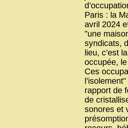
d’occupation
Paris : la M
avril 2024 e
"une maison 
syndicats, d
lieu, c’est l
occupée, l
Ces occupati
l’isolement
rapport de f
de cristalli
sonores et v
présomption
recours, hé