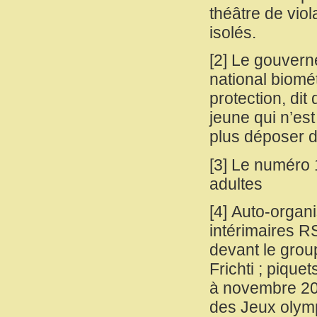
théâtre de vi
isolés.
[
2
]
Le gouverne
national biomé
protection, dit 
jeune qui n’e
plus déposer 
[
3
]
Le numéro 
adultes
[
4
]
Auto-organi
intérimaires R
devant le group
Frichti ; piqu
à novembre 202
des Jeux olym