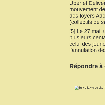
Uber et Delive
mouvement des é
des foyers Ado
(collectifs de 
[
5
]
Le 27 mai, 
plusieurs centa
celui des jeun
l’annulation d
Répondre à c
R