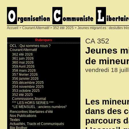
Accueil
>
Courant Alternatif
>
352 été 2025
> Jeunes migrant.es : desluttes tr
CA 352
Rubriques
OCL : Qui sommes nous ?
Jeunes mi
Courant Alternatif
362 été 2026
de mineur
361 juin 2026
360 mai 2026
359 Avril 2026
vendredi 18 juil
358 mars 2026
357 février 2026
356 janvier 2026
355 décembre 2025
354 novembre 2025
353 octobre 2025
352 été 2025
Commissions Journal
Les mineur
*** LES HORS SERIES ***
*LE MENSUEL : anciens numéros*
dans des co
Rencontres libertaires d’été
Nos Publications
parcours d
Textes
Actualités, Tracts et Communiqués
Big Brother