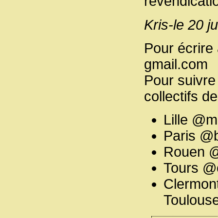
revendicati
Kris-le 20 ju
Pour écrire
gmail.com
Pour suivre 
collectifs d
Lille @
Paris @be
Rouen @c
Tours @c
Clermont
Toulouse