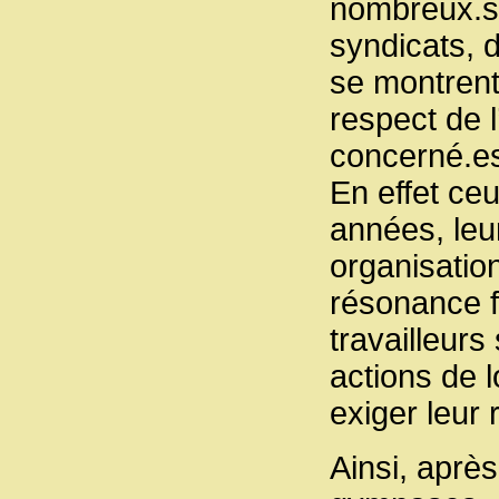
nombreux.s
syndicats, d
se montrent 
respect de 
concerné.e
En effet ce
années, leur
organisation
résonance fo
travailleur
actions de 
exiger leur 
Ainsi, aprè