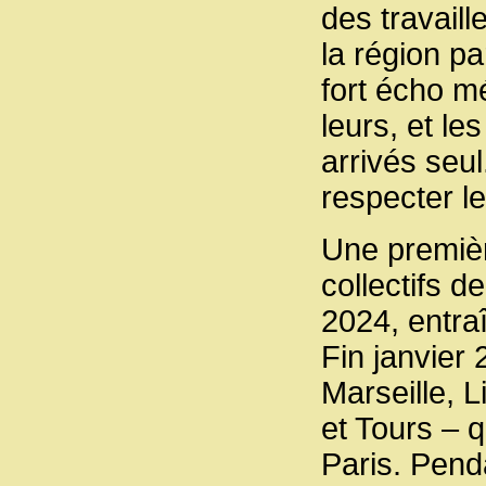
des travail
la région p
fort écho mé
leurs, et le
arrivés seul
respecter le
Une premiè
collectifs d
2024, entraî
Fin janvier 
Marseille, 
et Tours – q
Paris. Penda