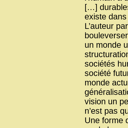
[…] durable
existe dans
L’auteur pa
bouleverser
un monde uni
structuratio
sociétés hu
société fut
monde actue
généralisati
vision un p
n’est pas qu
Une forme d