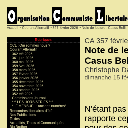
Accueil
>
Courant Alternatif
>
357 février 2026
> Note de lecture : Casus Belli, 
CA 357 févri
Rubriques
OCL : Qui sommes nous ?
Note de le
Courant Alternatif
362 été 2026
Casus Bell
361 juin 2026
360 mai 2026
359 Avril 2026
Christophe D
358 mars 2026
357 février 2026
dimanche 15 fév
356 janvier 2026
355 décembre 2025
354 novembre 2025
353 octobre 2025
352 été 2025
Commissions Journal
*** LES HORS SERIES ***
*LE MENSUEL : anciens numéros*
N’étant pas
Rencontres libertaires d’été
Nos Publications
rapporte cep
Textes
Actualités, Tracts et Communiqués
pour des co
Big Brother