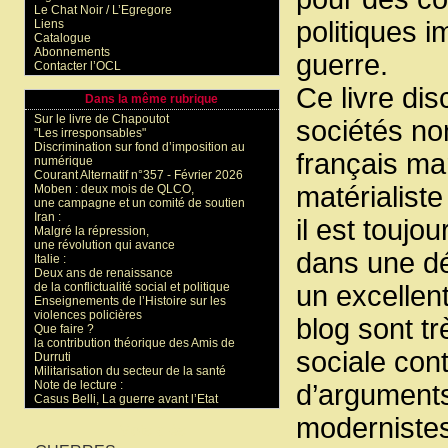
Le Chat Noir / L’Egregore
politiques i
Liens
Catalogue
Abonnements
guerre.
Contacter l’OCL
Ce livre di
Dans la même rubrique
Sur le livre de Chapoutot
sociétés no
"Les irresponsables"
Discrimination sur fond d’imposition au
français mar
numérique
Courant Alternatif n°357 - Février 2026
matérialiste
Moben : deux mois de QLCO,
une campagne et un comité de soutien
Iran :
il est touj
Malgré la répression,
une révolution qui avance
dans une dé
Italie :
Deux ans de renaissance
un excellen
de la conflictualité social et politique
Enseignements de l’Histoire sur les
violences policières
blog sont tr
Que faire ?
la contribution théorique des Amis de
sociale con
Durruti
Militarisation du secteur de la santé
Note de lecture :
d’arguments
Casus Belli, La guerre avant l’Etat
modernistes
Mots-clés