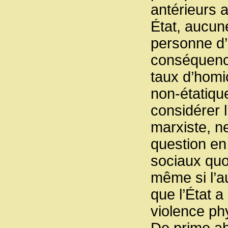
antérieurs 
État, aucune
personne d’
conséquence
taux d’homi
non-étatiqu
considérer 
marxiste, n
question en 
sociaux quo
même si l’au
que l’État a
violence ph
De prime ab