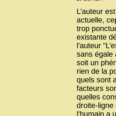
L’auteur es
actuelle, ce
trop ponctu
existante d
l’auteur "L
sans égale à
soit un phé
rien de la p
quels sont a
facteurs son
quelles con
droite-lign
l’humain a u