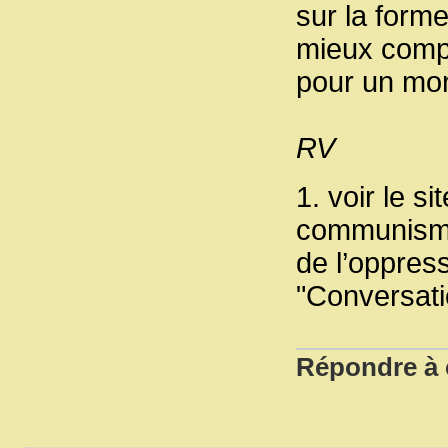
sur la forme
mieux compr
pour un mo
RV
1. voir le si
communisme p
de l’oppres
"Conversati
Répondre à c