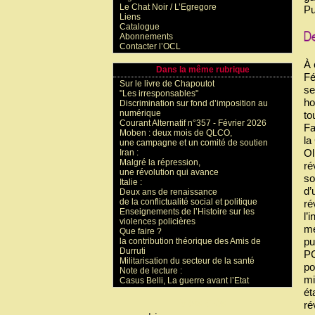
Le Chat Noir / L’Egregore
Pu
Liens
Catalogue
Abonnements
Contacter l’OCL
À 
Dans la même rubrique
Fé
Sur le livre de Chapoutot
se
"Les irresponsables"
ho
Discrimination sur fond d’imposition au
numérique
to
Courant Alternatif n°357 - Février 2026
Fa
Moben : deux mois de QLCO,
la
une campagne et un comité de soutien
Ol
Iran :
Malgré la répression,
ré
une révolution qui avance
so
Italie :
d’
Deux ans de renaissance
de la conflictualité social et politique
ré
Enseignements de l’Histoire sur les
l’
violences policières
me
Que faire ?
pu
la contribution théorique des Amis de
Durruti
PC
Militarisation du secteur de la santé
po
Note de lecture :
mi
Casus Belli, La guerre avant l’Etat
ét
Mots-clés
ré