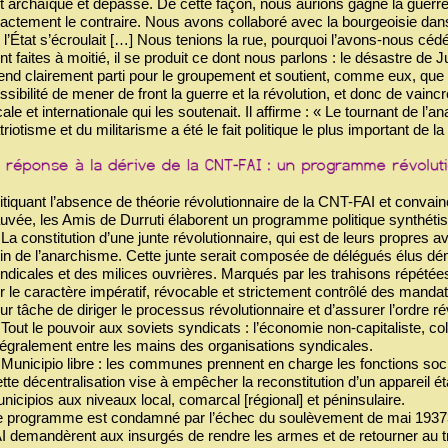
t archaïque et dépassé. De cette façon, nous aurions gagné la guerre e
actement le contraire. Nous avons collaboré avec la bourgeoisie da
 l’État s’écroulait […] Nous tenions la rue, pourquoi l’avons-nous c
nt faites à moitié, il se produit ce dont nous parlons : le désastre de
end clairement parti pour le groupement et soutient, comme eux, que c’
ssibilité de mener de front la guerre et la révolution, et donc de vaincr
cale et internationale qui les soutenait. Il affirme : « Le tournant de l
triotisme et du militarisme a été le fait politique le plus important de la 
itiquant l’absence de théorie révolutionnaire de la CNT-FAI et convain
uvée, les Amis de Durruti élaborent un programme politique synthétis
 La constitution d’une junte révolutionnaire, qui est de leurs propre
in de l’anarchisme. Cette junte serait composée de délégués élus d
ndicales et des milices ouvrières. Marqués par les trahisons répétées 
r le caractère impératif, révocable et strictement contrôlé des manda
ur tâche de diriger le processus révolutionnaire et d’assurer l’ordre ré
 Tout le pouvoir aux soviets syndicats : l’économie non-capitaliste, coll
tégralement entre les mains des organisations syndicales.
 Municipio libre : les communes prennent en charge les fonctions soci
tte décentralisation vise à empêcher la reconstitution d’un appareil é
nicipios aux niveaux local, comarcal [régional] et péninsulaire.
 programme est condamné par l’échec du soulèvement de mai 19373. 
I demandèrent aux insurgés de rendre les armes et de retourner au t