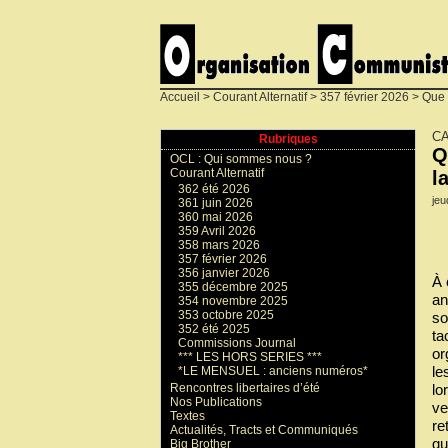
Accueil
>
Courant Alternatif
>
357 février 2026
> Que f
CA
Rubriques
Q
OCL : Qui sommes nous ?
Courant Alternatif
l
362 été 2026
jeu
361 juin 2026
360 mai 2026
359 Avril 2026
358 mars 2026
357 février 2026
356 janvier 2026
À 
355 décembre 2025
an
354 novembre 2025
353 octobre 2025
so
352 été 2025
ta
Commissions Journal
or
*** LES HORS SERIES ***
le
*LE MENSUEL : anciens numéros*
Rencontres libertaires d’été
lo
Nos Publications
ve
Textes
re
Actualités, Tracts et Communiqués
gu
Big Brother