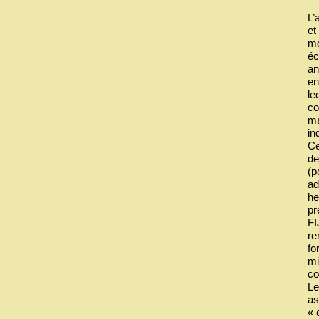
L’
et
mo
éc
an
en
le
co
ma
in
Ce
de
(p
ad
he
pr
FI
re
fo
mi
co
Le
as
« 