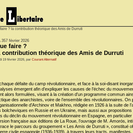
aire ? la contribution théorique des Amis de Durruti
 357 février 2026
ue faire ?
a contribution théorique des Amis de Durruti
di 19 février 2026, par
Courant Alternatif
chaque défaite du camp révolutionnaire, et face à la soi-disant inorgan
alyses émergent afin d’expliquer les causes de l’échec du mouvemen
nt alors formulées, visant à la création d’un programme commun ainsi q
ctique des anarchistes, voire de l’ensemble des révolutionnaires. O
ganisationnelle d’Archinov et Makhno, rédigée en 1926 à la suite de 
s bolcheviques en Russie et en Ukraine, mais aussi aux proposition
rs du déclin du mouvement révolutionnaire en Espagne, en particulie
rsion française aux éditions de La Roue, l’ouvrage de M. Amorós, inti
trace le parcours du groupement « Les Amis de Durruti », constitué of
erre civile espagnole (1936-1939), à travers leurs tracts, manifestes, 