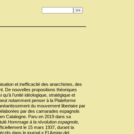
isation et inefficacité des anarchistes, des
t. De nouvelles propositions théoriques
u’à l’unité idéologique, stratégique et
n peut notamment penser à la Plateforme
l’anéantissement du mouvement libertaire par
s élaborées par des camarades espagnols
r en Catalogne. Paru en 2019 dans sa
tulé
Hommage à la révolution espagnole
,
ficiellement le 15 mars 1937, durant la
écrits dans le journal « El Amigo del