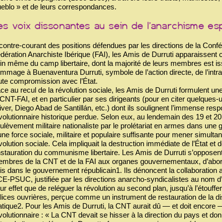
eblo » et de leurs correspondances.
contre-courant des positions défendues par les directions de la Confé
dération Anarchiste Ibérique (FAI), les Amis de Durruti apparaissent
in même du camp libertaire, dont la majorité de leurs membres est i
mmage à Buenaventura Durruti, symbole de l’action directe, de l’intra
ute compromission avec l’État.
ce au recul de la révolution sociale, les Amis de Durruti formulent une 
 CNT-FAI, et en particulier par ses dirigeants (pour en citer quelque
iver, Diego Abad de Santillán, etc.) dont ils soulignent l’immense res
volutionnaire historique perdue. Selon eux, au lendemain des 19 et 20 
ulèvement militaire nationaliste par le prolétariat en armes dans une 
une force sociale, militaire et populaire suffisante pour mener simulta
volution sociale. Cela impliquait la destruction immédiate de l’État et d
instauration du communisme libertaire. Les Amis de Durruti s’opposent
mbres de la CNT et de la FAI aux organes gouvernementaux, d’abord 
is dans le gouvernement républicain1. Ils dénoncent la collaboration a
E-PSUC, justifiée par les directions anarcho-syndicalistes au nom d’u
ur effet que de reléguer la révolution au second plan, jusqu’à l’étouffer.
lices ouvrières, perçue comme un instrument de restauration de la disci
atique2. Pour les Amis de Durruti, la CNT aurait dû — et doit encore
volutionnaire : « La CNT devait se hisser à la direction du pays et do