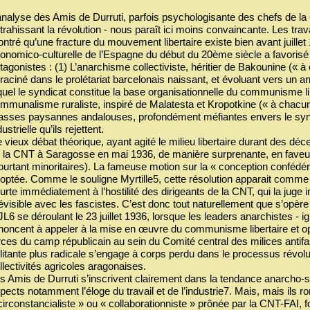
analyse des Amis de Durruti, parfois psychologisante des chefs de la
 trahissant la révolution - nous paraît ici moins convaincante. Les tr
ntré qu’une fracture du mouvement libertaire existe bien avant juillet 1
onomico-culturelle de l’Espagne du début du 20ème siècle a favoris
tagonistes : (1) L’anarchisme collectiviste, héritier de Bakounine (« à
raciné dans le prolétariat barcelonais naissant, et évoluant vers un a
quel le syndicat constitue la base organisationnelle du communisme l
mmunalisme ruraliste, inspiré de Malatesta et Kropotkine (« à chacun
sses paysannes andalouses, profondément méfiantes envers le synd
dustrielle qu’ils rejettent.
 vieux débat théorique, ayant agité le milieu libertaire durant des dé
 la CNT à Saragosse en mai 1936, de manière surprenante, en faveu
ourtant minoritaires). La fameuse motion sur la « conception confédé
optée. Comme le souligne Myrtille5, cette résolution apparait comme u
urte immédiatement à l’hostilité des dirigeants de la CNT, qui la juge i
évisible avec les fascistes. C’est donc tout naturellement que s’opè
JL6 se déroulant le 23 juillet 1936, lorsque les leaders anarchistes -
noncent à appeler à la mise en œuvre du communisme libertaire et op
rces du camp républicain au sein du Comité central des milices antif
litante plus radicale s’engage à corps perdu dans le processus révol
llectivités agricoles aragonaises.
s Amis de Durruti s’inscrivent clairement dans la tendance anarcho-sy
pects notamment l’éloge du travail et de l’industrie7. Mais, mais ils r
circonstancialiste » ou « collaborationniste » prônée par la CNT-FAI,