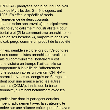
 CNT-FAI - paralysés par la peur du pouvoir
avaux de Myrtille, des Giménologues, ont
936. En effet, la spécificité socio-
é l’émergence de deux courants
 chacun selon son travail »), principalement
narcho-syndicalisme « industrialiste » pour
ibertaire et (2) le communisme anarchiste ou
 selon ses besoins »), majoritaire dans les
icat, perçu comme un produit de la société
cennies, semble se clore lors du IVe congrès
r des communistes anarchistes ruralistes
rale du communisme libertaire » y est
ne victoire en trompe l’œil car elle se
nopportune à la veille de l’affrontement
re une scission après un plénum CNT-FAI-
 ignorant les votes du congrès de Saragosse -
tent pour une alliance avec les autres
ascistes (CCMA), tandis que la base
utionnaire, culminant notamment avec les
ndicaliste dont ils partagent certains
ompent radicalement avec la stratégie dite
 fondée sur une alliance coûte que coûte avec