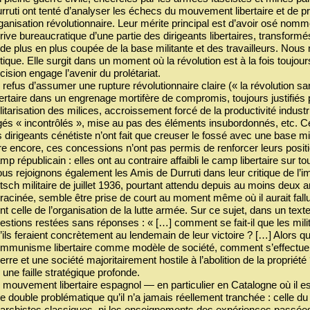
rruti ont tenté d’analyser les échecs du mouvement libertaire et de p
ganisation révolutionnaire. Leur mérite principal est d’avoir osé nomm
rive bureaucratique d’une partie des dirigeants libertaires, transform
 de plus en plus coupée de la base militante et des travailleurs. Nou
itique. Elle surgit dans un moment où la révolution est à la fois touj
cision engage l’avenir du prolétariat.
 refus d’assumer une rupture révolutionnaire claire (« la révolution s
bertaire dans un engrenage mortifère de compromis, toujours justifiés p
litarisation des milices, accroissement forcé de la productivité indus
gés « incontrôlés », mise au pas des éléments insubordonnés, etc.
s dirigeants cénétiste n’ont fait que creuser le fossé avec une base m
re encore, ces concessions n’ont pas permis de renforcer leurs positi
mp républicain : elles ont au contraire affaibli le camp libertaire sur to
us rejoignons également les Amis de Durruti dans leur critique de l’i
tsch militaire de juillet 1936, pourtant attendu depuis au moins deux an
racinée, semble être prise de court au moment même où il aurait fall
nt celle de l’organisation de la lutte armée. Sur ce sujet, dans un te
estions restées sans réponses : « […] comment se fait-il que les mili
’ils feraient concrètement au lendemain de leur victoire ? […] Alors que
mmunisme libertaire comme modèle de société, comment s’effectuera
erre et une société majoritairement hostile à l’abolition de la propriét
 une faille stratégique profonde.
 mouvement libertaire espagnol — en particulier en Catalogne où il es
e double problématique qu’il n’a jamais réellement tranchée : celle du p
archistes classiques, ni les enseignements des expériences pass