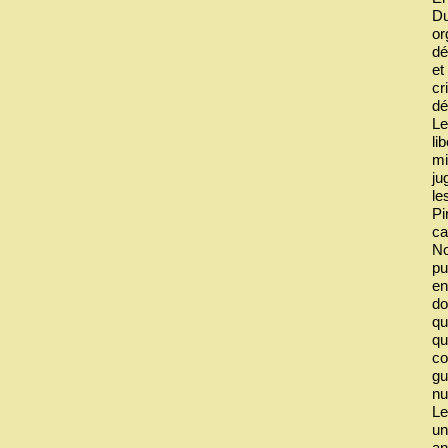
Du
or
dé
et
cr
dé
Le
li
mi
ju
le
Pi
ca
No
pu
en
do
qu
qu
co
gu
nu
Le
un
an