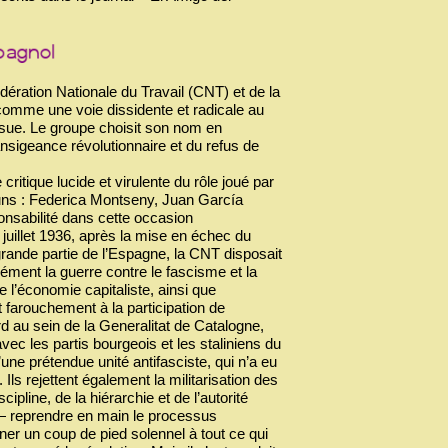
dération Nationale du Travail (CNT) et de la
 comme une voie dissidente et radicale au
ssue. Le groupe choisit son nom en
nsigeance révolutionnaire et du refus de
critique lucide et virulente du rôle joué par
s-uns : Federica Montseny, Juan García
ponsabilité dans cette occasion
juillet 1936, après la mise en échec du
grande partie de l’Espagne, la CNT disposait
nément la guerre contre le fascisme et la
e l’économie capitaliste, ainsi que
 farouchement à la participation de
au sein de la Generalitat de Catalogne,
vec les partis bourgeois et les staliniens du
ne prétendue unité antifasciste, qui n’a eu
 Ils rejettent également la militarisation des
pline, de la hiérarchie et de l’autorité
 — reprendre en main le processus
nner un coup de pied solennel à tout ce qui