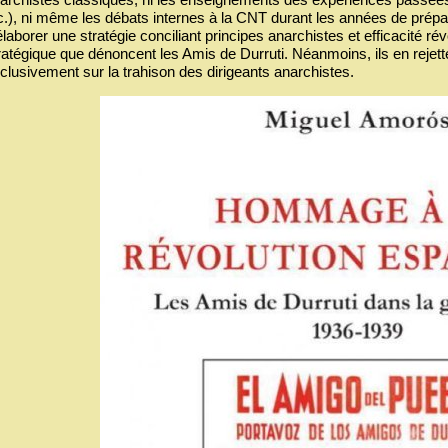
c.), ni même les débats internes à la CNT durant les années de prépar
élaborer une stratégie conciliant principes anarchistes et efficacité r
ratégique que dénoncent les Amis de Durruti. Néanmoins, ils en rejette
clusivement sur la trahison des dirigeants anarchistes.