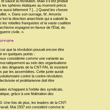
t sauvé la révolution. Mais il s’est produit
ns les sphères étatiques au moment précis
édée aussi bêtement ? […] Quand les choses
 Juillet. ». Dans son ouvrage, M. Amorós
est la direction anarchiste qui a saboté la
e les rebelles franquistes et la vaste coalition
’anarchisme espagnol en faveur de l’État, du
guerre civile. ».
cus que la révolution pouvait encore être
é en quelques points :
s aveux considérée comme une variante au
émocratiquement au sein des organisations
des dirigeants de la CNT-FAI, ils insistent
ts par les assemblées. Cette junte aurait
volutionnaire contre la contre-révolution.
ectivisée et prolétarienne doit être
ales échappant à l’orbite des syndicats.
tatique, grâce à une fédération des
Une fois de plus, les leaders de la CNT-
ravail. Mai 1937 est considéré comme le