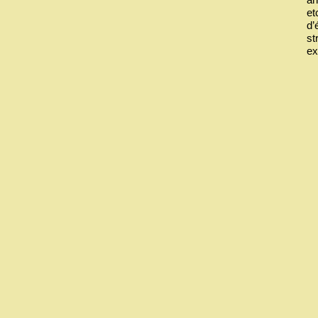
et
d’
st
ex