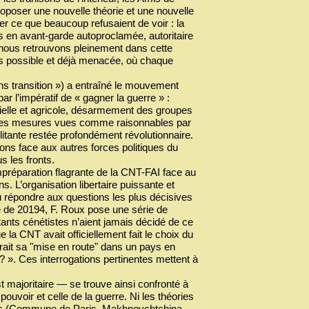
roposer une nouvelle théorie et une nouvelle
er ce que beaucoup refusaient de voir : la
és en avant-garde autoproclamée, autoritaire
s nous retrouvons pleinement dans cette
ours possible et déjà menacée, où chaque
ans transition ») a entraîné le mouvement
ar l’impératif de « gagner la guerre » :
trielle et agricole, désarmement des groupes
 Ces mesures vues comme raisonnables par
ilitante restée profondément révolutionnaire.
ons face aux autres forces politiques du
us les fronts.
mpréparation flagrante de la CNT-FAI face au
s. L’organisation libertaire puissante et
u répondre aux questions les plus décisives
xte de 20194, F. Roux pose une série de
tants cénétistes n’aient jamais décidé de ce
 la CNT avait officiellement fait le choix du
it sa "mise en route" dans un pays en
é ? ». Ces interrogations pertinentes mettent à
t majoritaire — se trouve ainsi confronté à
ouvoir et celle de la guerre. Ni les théories
ées (Commune de Paris, Makhnovchtchina,