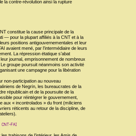
 la contre-révolution ainsi la rupture
CNT constitue la cause principale de la
— pour la plupart affiliés à la CNT et à la
, leurs positions antigouvernementales et leur
 FAI avaient mené, par l’intermédiaire de leurs
ent. La répression étatique s’abat
de leur journal, emprisonnement de nombreux
l. Le groupe poursuit néanmoins son activité
ganisant une campagne pour la libération
eur non-participation au nouveau
aliniens de Negrín, les bureaucrates de la
re républicain et de la poursuite de la
 possible pour réintégrer le gouvernement,
e aux « incontrolados » du front (miliciens
riers réticents au retour de la discipline, de
ateliers).
les trahisons de l’intérieur, les Amis de