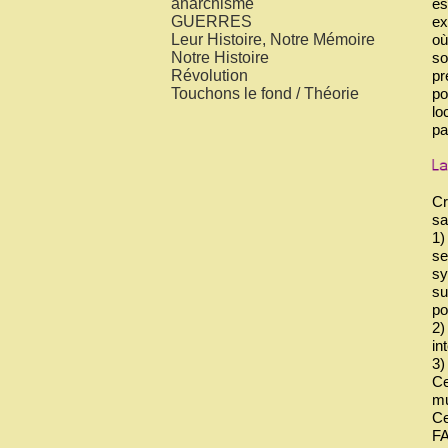
es
anarchisme
ex
GUERRES
où
Leur Histoire, Notre Mémoire
so
Notre Histoire
pr
Révolution
po
Touchons le fond / Théorie
lo
pa
Cr
sa
1)
se
sy
su
po
2)
in
3)
Ce
mu
Ce
FA