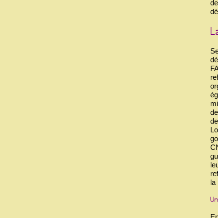
de
dé
Se
dé
FA
re
or
ég
mi
de
de
Lo
go
CN
gu
le
re
la
En