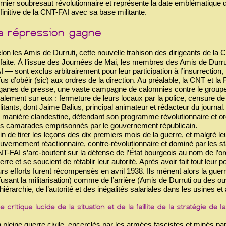
rnier soubresaut révolutionnaire et représente la date emblématique de
finitive de la CNT-FAI avec sa base militante.
lon les Amis de Durruti, cette nouvelle trahison des dirigeants de la 
faite. À l’issue des Journées de Mai, les membres des Amis de Durruti 
I — sont exclus arbitrairement pour leur participation à l’insurrection
fus d’obéir (sic) aux ordres de la direction. Au préalable, la CNT et la
ganes de presse, une vaste campagne de calomnies contre le groupem
alement sur eux : fermeture de leurs locaux par la police, censure 
litants, dont Jaime Balius, principal animateur et rédacteur du journa
 manière clandestine, défendant son programme révolutionnaire et or
s camarades emprisonnés par le gouvernement républicain.
in de tirer les leçons des dix premiers mois de la guerre, et malgré l
uvernement réactionnaire, contre-révolutionnaire et dominé par les st
T-FAI s’arc-boutent sur la défense de l’État bourgeois au nom de l’ord
erre et se soucient de rétablir leur autorité. Après avoir fait tout leur
urs efforts furent récompensés en avril 1938. Ils mènent alors la guerr
fusant la militarisation) comme de l’arrière (Amis de Durruti ou des ouv
 hiérarchie, de l’autorité et des inégalités salariales dans les usines et 
 pleine guerre civile, encerclés par les armées fascistes et minés par 