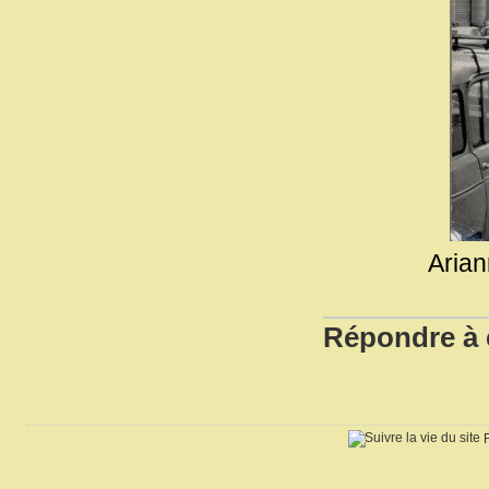
Aria
Répondre à c
R