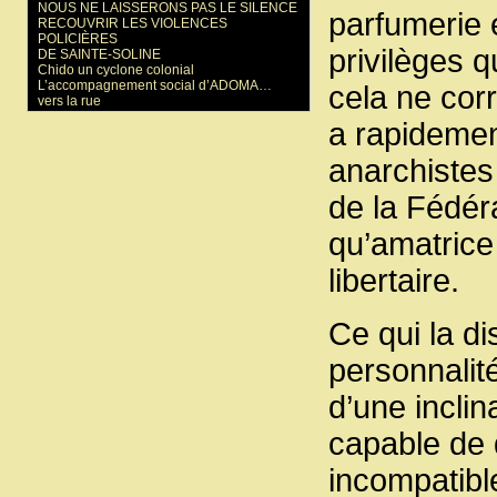
NOUS NE LAISSERONS PAS LE SILENCE
parfumerie e
RECOUVRIR LES VIOLENCES
POLICIÈRES
privilèges 
DE SAINTE-SOLINE
Chido un cyclone colonial
L’accompagnement social d’ADOMA…
cela ne cor
vers la rue
a rapidemen
anarchistes
de la Fédéra
qu’amatrice 
libertaire.
Ce qui la di
personnalité
d’une inclin
capable de 
incompatibl