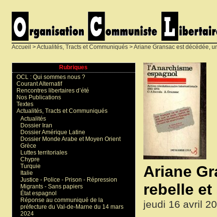
Accueil
>
Actualités, Tracts et Communiqués
> Ariane Gransac est décédée, une
Rubriques
OCL : Qui sommes nous ?
Courant Alternatif
Rencontres libertaires d’été
Nos Publications
Textes
Actualités, Tracts et Communiqués
Actualités
Dossier Iran
Dossier Amérique Latine
Dossier Monde Arabe et Moyen Orient
Grèce
Luttes territoriales
Chypre
Ariane Gr
Turquie
Italie
Justice - Police - Prison - Répression
rebelle et
Migrants - Sans papiers
État espagnol
Réponse au communiqué de la
jeudi 16 avril 2
préfecture du Val-de-Marne du 14 mars
2024