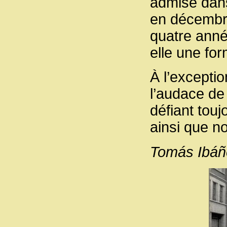
admise dan
en décembr
quatre anné
elle une for
À l’excepti
l’audace de 
défiant touj
ainsi que n
Tomás Ibáñ