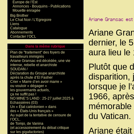
Europe de l’Est
Annonces - Bouquins - Publications
Mouette enragée
Big Brother
Le Chat Noir / L’Egregore
Liens
Catalogue
Ariane Gra
Abonnements
Contacter l’OCL
dernier, le 
Dans la même rubrique
aura lieu le
Plan de "traitement" des foyers de
travailleurs immigrés
Ariane Gransac est décédée, une vie
Plutôt que d
intense, rebelle et anarchiste
SOUDAN /
Déclaration du Groupe anarchiste
disparition,
après la chute d’El Fasher
Crier « Marre d’en avoir marre »
lorsque je l
ou vouloir « dégager »
les gouvernants actuels,
1966, après
ça ne suffit pas !
NO MINE’S LAND : 25-27 juillet 2025 à
Echassières (03)
mémorable 
Un « État calédonien » dans
des « États-Unis français »
du Vatican.
Au sujet de la tentative de censure de
l’OCL,
de Tomjo, de Vanina
(et accessoirement du débat critique
Ariane était
sur les gigafactories)