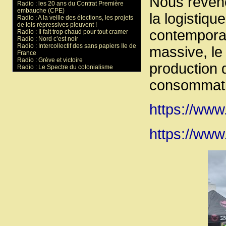
Nous reveno
Radio : les 20 ans du Contrat Première
embauche (CPE)
la logistiqu
Radio : A la veille des élections, les projets
de lois répressives pleuvent !
contemporai
Radio : Il fait trop chaud pour tout cramer
Radio : Nord c’est noir
Radio : Intercollectif des sans papiers Ile de
massive, le
France
Radio : Grève et victoire
production d
Radio : Le Spectre du colonialisme
consommatio
https://www.
https://www.