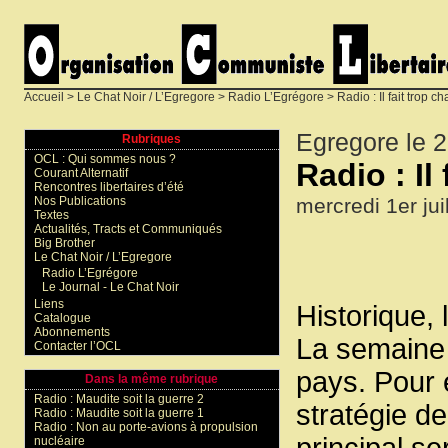
Accueil
>
Le Chat Noir / L’Egregore
>
Radio L’Egrégore
> Radio : Il fait trop 
Egregore le 2
Rubriques
OCL : Qui sommes nous ?
Radio : Il
Courant Alternatif
Rencontres libertaires d’été
mercredi 1er jui
Nos Publications
Textes
Actualités, Tracts et Communiqués
Big Brother
Le Chat Noir / L’Egregore
Radio L’Egrégore
Le Journal - Le Chat Noir
Liens
Historique, 
Catalogue
Abonnements
La semaine 
Contacter l’OCL
pays. Pour 
Dans la même rubrique
Radio : Maudite soit la guerre 2
stratégie d
Radio : Maudite soit la guerre 1
Radio : Non au porte-avions à propulsion
principal s
nucléaire