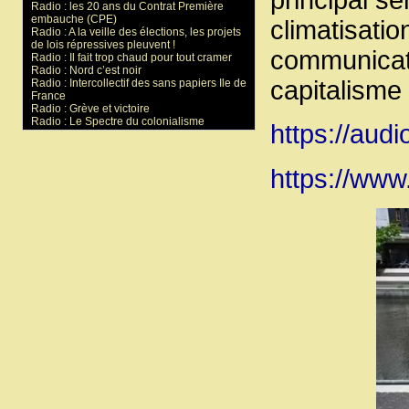
Radio : les 20 ans du Contrat Première
embauche (CPE)
climatisatio
Radio : A la veille des élections, les projets
de lois répressives pleuvent !
communicatio
Radio : Il fait trop chaud pour tout cramer
Radio : Nord c’est noir
capitalisme
Radio : Intercollectif des sans papiers Ile de
France
Radio : Grève et victoire
Radio : Le Spectre du colonialisme
https://audio
https://www.