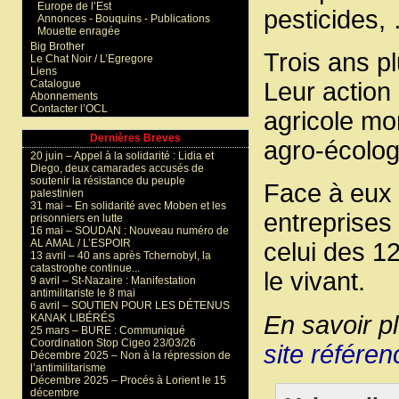
Europe de l’Est
pesticides,
Annonces - Bouquins - Publications
Mouette enragée
Big Brother
Trois ans pl
Le Chat Noir / L’Egregore
Liens
Catalogue
Leur action
Abonnements
Contacter l’OCL
agricole mor
Dernières Breves
agro-écolog
20 juin –
Appel à la solidarité : Lidia et
Diego, deux camarades accusés de
soutenir la résistance du peuple
Face à eux 
palestinien
31 mai –
En solidarité avec Moben et les
entreprises 
prisonniers en lutte
16 mai –
SOUDAN : Nouveau numéro de
AL AMAL / L’ESPOIR
celui des 12
13 avril –
40 ans après Tchernobyl, la
catastrophe continue...
le vivant.
9 avril –
St-Nazaire : Manifestation
antimilitariste le 8 mai
6 avril –
SOUTIEN POUR LES DÉTENUS
En savoir pl
KANAK LIBÉRÉS
25 mars –
BURE : Communiqué
Coordination Stop Cigeo 23/03/26
site référen
Décembre 2025 –
Non à la répression de
l’antimilitarisme
Décembre 2025 –
Procés à Lorient le 15
décembre