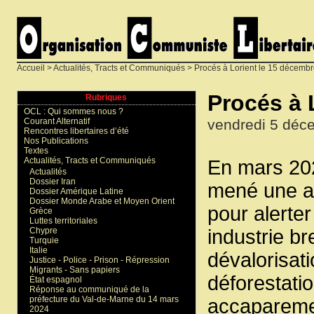
Accueil
>
Actualités, Tracts et Communiqués
> Procés à Lorient le 15 décemb
Procés à 
Rubriques
OCL : Qui sommes nous ?
vendredi 5 déc
Courant Alternatif
Rencontres libertaires d’été
Nos Publications
Textes
Actualités, Tracts et Communiqués
En mars 202
Actualités
Dossier Iran
mené une ac
Dossier Amérique Latine
Dossier Monde Arabe et Moyen Orient
pour alerte
Grèce
Luttes territoriales
industrie br
Chypre
Turquie
Italie
dévalorisati
Justice - Police - Prison - Répression
Migrants - Sans papiers
déforestatio
État espagnol
Réponse au communiqué de la
préfecture du Val-de-Marne du 14 mars
accaparemen
2024