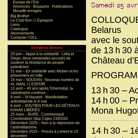
Europe de l’Est
Annonces - Bouquins - Publications
Mouette enragée
Big Brother
COLLOQUE 
Le Chat Noir / L’Egregore
Liens
Belarus
Catalogue
Abonnements
avec le sou
Contacter l’OCL
de 13 h 30 à
Dernières Breves
20 juin –
Appel à la solidarité : Lidia et
Château d’E
Diego, deux camarades accusés de
soutenir la résistance du peuple
palestinien
31 mai –
En solidarité avec Moben et les
PROGRAMM
prisonniers en lutte
16 mai –
SOUDAN : Nouveau numéro de
AL AMAL / L’ESPOIR
13 h 30 – Ac
13 avril –
40 ans après Tchernobyl, la
catastrophe continue...
9 avril –
St-Nazaire : Manifestation
14 h 00 – Pr
antimilitariste le 8 mai
6 avril –
SOUTIEN POUR LES DÉTENUS
Mona Hugot
KANAK LIBÉRÉS
25 mars –
BURE : Communiqué
Coordination Stop Cigeo 23/03/26
Décembre 2025 –
Non à la répression de
l’antimilitarisme
14 h 30 – 1è
Décembre 2025 –
Procés à Lorient le 15
décembre