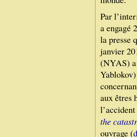
Par l’inte
a engagé 
la presse 
janvier 2
(NYAS) a p
Yablokov) 
concernant
aux êtres 
l’acciden
the catast
ouvrage (
d