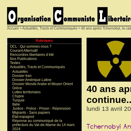
Accueil
>
Actualités, Tracts et Communiqués
> 40 ans après Tchernobyl, la cat
Rubriques
OCL : Qui sommes nous ?
Courant Alternatif
Rencontres libertaires d’été
Nos Publications
Textes
Actualités, Tracts et Communiqués
Actualités
Dossier Iran
Dossier Amérique Latine
Dossier Monde Arabe et Moyen Orient
40 ans ap
Grèce
Luttes territoriales
Chypre
continue..
Turquie
Italie
lundi 13 avril 2
Justice - Police - Prison - Répression
Migrants - Sans papiers
État espagnol
Réponse au communiqué de la
préfecture du Val-de-Marne du 14 mars
2024