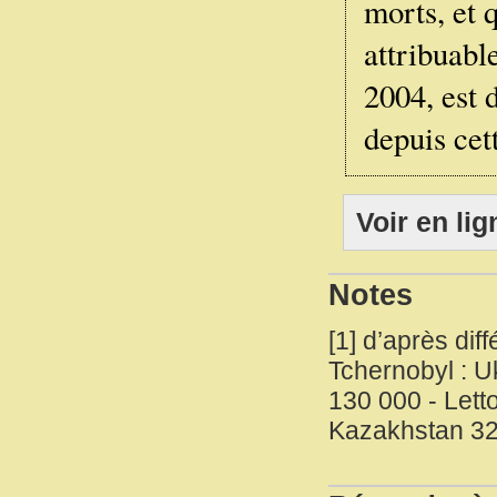
morts, et 
attribuabl
2004, est 
depuis cet
Voir en lig
Notes
[
1
]
d’après dif
Tchernobyl : U
130 000 - Letto
Kazakhstan 32 