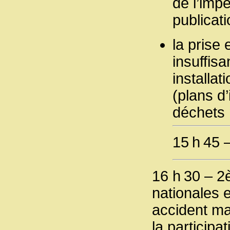
de l’imp
publicati
la prise
insuffisa
installat
(plans d
déchets 
15 h 45 
16 h 30 – 2
nationales 
accident ma
la particip