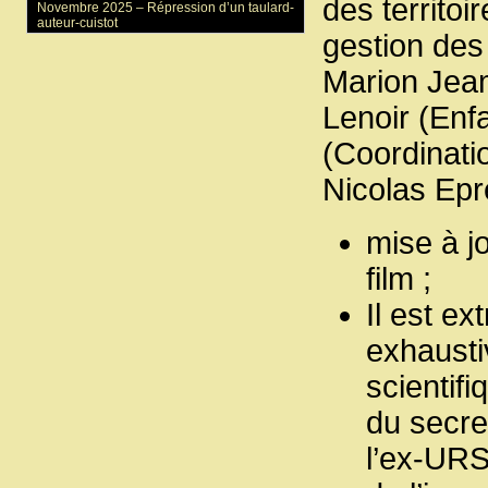
des territoi
Novembre 2025 –
Répression d’un taulard-
auteur-cuistot
gestion des 
Marion Jeam
Lenoir (Enf
(Coordinati
Nicolas Epre
mise à j
film ;
Il est ex
exhausti
scientif
du secre
l’ex-URS