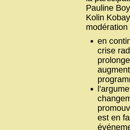
Pauline Boy
Kolin Kobay
modération 
en contin
crise ra
prolonge 
augmente
programm
l’argume
changeme
promouvo
est en fa
événemen