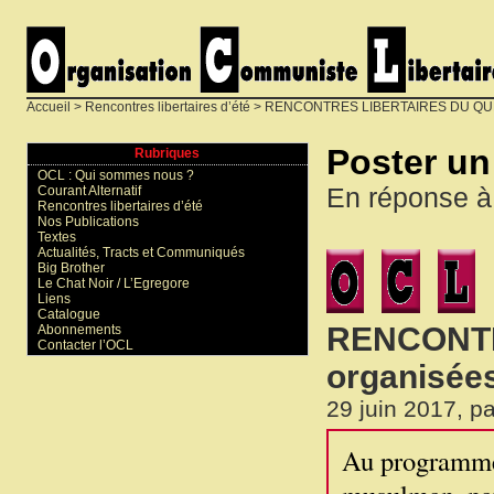
Accueil
>
Rencontres libertaires d’été
>
RENCONTRES LIBERTAIRES DU QUER
Poster u
Rubriques
OCL : Qui sommes nous ?
En réponse à
Courant Alternatif
Rencontres libertaires d’été
Nos Publications
Textes
Actualités, Tracts et Communiqués
Big Brother
Le Chat Noir / L’Egregore
Liens
Catalogue
RENCONTR
Abonnements
Contacter l’OCL
organisées
29 juin 2017, p
Au programme 