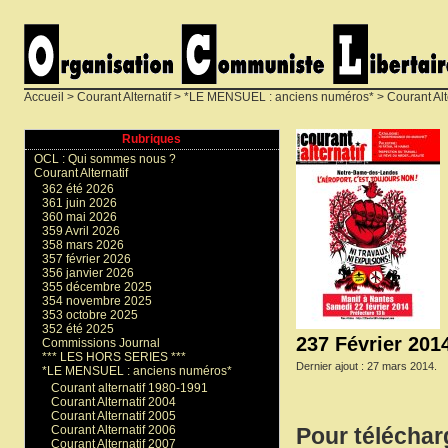
Accueil
>
Courant Alternatif
>
*LE MENSUEL : anciens numéros*
>
Courant Alt
Rubriques
OCL : Qui sommes nous ?
Courant Alternatif
362 été 2026
361 juin 2026
360 mai 2026
359 Avril 2026
358 mars 2026
357 février 2026
356 janvier 2026
355 décembre 2025
354 novembre 2025
353 octobre 2025
352 été 2025
237 Février 201
Commissions Journal
*** LES HORS SERIES ***
Dernier ajout : 27 mars 2014.
*LE MENSUEL : anciens numéros*
Courant alternatif 1980-1991
Courant Alternatif 2004
Courant Alternatif 2005
Courant Alternatif 2006
Pour téléchar
Courant Alternatif 2007