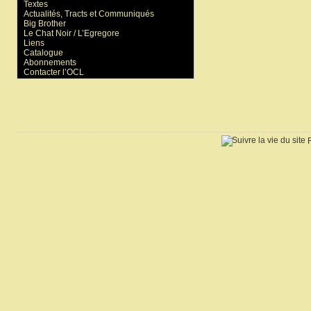
Textes
Actualités, Tracts et Communiqués
Big Brother
Le Chat Noir / L’Egregore
Liens
Catalogue
Abonnements
Contacter l’OCL
R