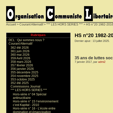
Accueil
>
Courant Alternatif
>
*** LES HORS SERIES ***
> HS n°20 1982-2016 -
HS n°20 1982-20
Rubriques
OCL : Qui sommes nous ?
Dernier ajout : 13 juillet 2025.
Courant Alternatif
362 été 2026
361 juin 2026
360 mai 2026
35 ans de luttes soc
359 Avril 2026
358 mars 2026
7 janvier 2017, par
admi2
357 février 2026
356 janvier 2026
355 décembre 2025
354 novembre 2025
353 octobre 2025
352 été 2025
Commissions Journal
*** LES HORS SERIES ***
Hors-série n° 04 Spécial
antinucléaire
Hors-série n° 15 l’environnement
c’est Kapital - 2010
Hors-série n° 16 - L’école entre
domination et émancipation