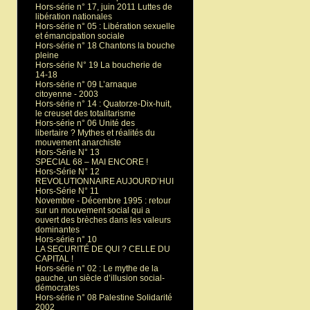
Hors-série n° 17, juin 2011 Luttes de
libération nationales
Hors-série n° 05 : Libération sexuelle
et émancipation sociale
Hors-série n° 18 Chantons la bouche
pleine
Hors-série N° 19 La boucherie de
14-18
Hors-série n° 09 L’arnaque
citoyenne - 2003
Hors-série n° 14 : Quatorze-Dix-huit,
le creuset des totalitarisme
Hors-série n° 06 Unité des
libertaire ? Mythes et réalités du
mouvement anarchiste
Hors-Série N° 13
SPECIAL 68 – MAI ENCORE !
Hors-Série N° 12
REVOLUTIONNAIRE AUJOURD’HUI
Hors-Série N° 11
Novembre - Décembre 1995 : retour
sur un mouvement social qui a
ouvert des brèches dans les valeurs
dominantes
Hors-série n° 10
LA SECURITÉ DE QUI ? CELLE DU
CAPITAL !
Hors-série n° 02 : Le mythe de la
gauche, un siècle d’illusion social-
démocrates
Hors-série n° 08 Palestine Solidarité
2002