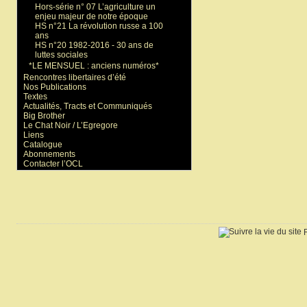
Hors-série n° 07 L’agriculture un
enjeu majeur de notre époque
HS n°21 La révolution russe a 100
ans
HS n°20 1982-2016 - 30 ans de
luttes sociales
*LE MENSUEL : anciens numéros*
Rencontres libertaires d’été
Nos Publications
Textes
Actualités, Tracts et Communiqués
Big Brother
Le Chat Noir / L’Egregore
Liens
Catalogue
Abonnements
Contacter l’OCL
R