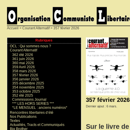
Accueil
>
Courant Alternatif
> 357 février 2026
Rubriques
OCL : Qui sommes nous ?
Courant Alternatif
362 été 2026
361 juin 2026
360 mai 2026
359 Avril 2026
358 mars 2026
357 février 2026
356 janvier 2026
355 décembre 2025
354 novembre 2025
353 octobre 2025
352 été 2025
357 février 2026
Commissions Journal
*** LES HORS SERIES ***
Dernier ajout : 6 mars.
*LE MENSUEL : anciens numéros*
Rencontres libertaires d’été
Nos Publications
Textes
Actualités, Tracts et Communiqués
Sur le livre d
Big Brother