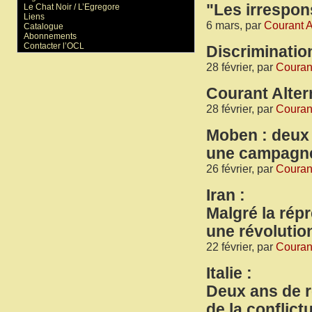
"Les irrespon
Le Chat Noir / L’Egregore
Liens
6 mars, par
Courant Al
Catalogue
Abonnements
Contacter l’OCL
Discriminatio
28 février, par
Courant
Courant Altern
28 février, par
Courant
Moben : deux
une campagne
26 février, par
Courant
Iran :
Malgré la rép
une révolutio
22 février, par
Courant
Italie :
Deux ans de 
de la conflictu