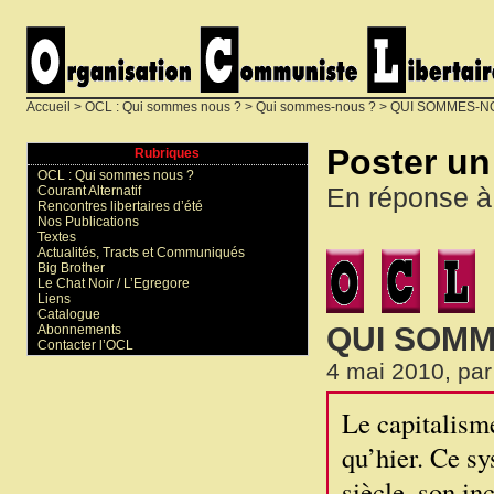
Accueil
>
OCL : Qui sommes nous ?
>
Qui sommes-nous ?
>
QUI SOMMES-N
Poster u
Rubriques
OCL : Qui sommes nous ?
En réponse à
Courant Alternatif
Rencontres libertaires d’été
Nos Publications
Textes
Actualités, Tracts et Communiqués
Big Brother
Le Chat Noir / L’Egregore
Liens
Catalogue
QUI SOMM
Abonnements
Contacter l’OCL
4 mai 2010, pa
Le capitalism
qu’hier. Ce s
siècle, son in