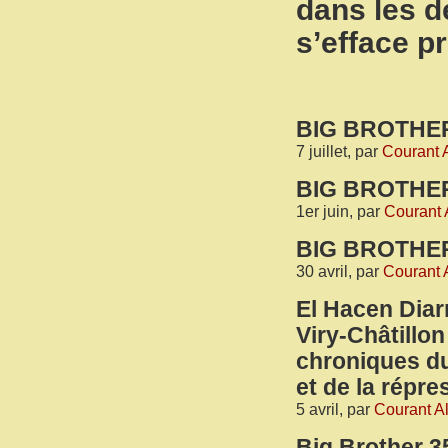
dans les d
s’efface p
BIG BROTHER
7 juillet, par
Courant A
BIG BROTHER
1er juin, par
Courant A
BIG BROTHER 
30 avril, par
Courant A
El Hacen Diar
Viry-Châtillon 
chroniques du
et de la répre
5 avril, par
Courant Al
Big Brother 3