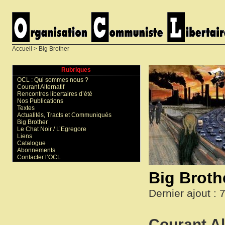
Accueil
> Big Brother
Rubriques
OCL : Qui sommes nous ?
Courant Alternatif
Rencontres libertaires d’été
Nos Publications
Textes
Actualités, Tracts et Communiqués
Big Brother
Le Chat Noir / L’Egregore
Liens
Catalogue
Abonnements
Contacter l’OCL
Big Broth
Dernier ajout : 7 
Courant Al