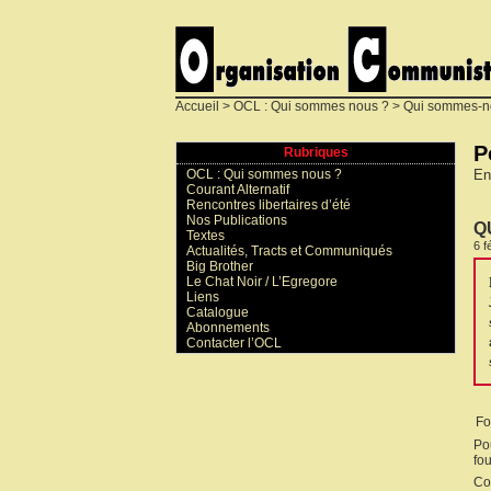
Accueil
>
OCL : Qui sommes nous ?
>
Qui sommes-n
P
Rubriques
En
OCL : Qui sommes nous ?
Courant Alternatif
Rencontres libertaires d’été
Nos Publications
Q
Textes
6 f
Actualités, Tracts et Communiqués
Big Brother
Le Chat Noir / L’Egregore
Liens
Catalogue
Abonnements
Contacter l’OCL
Fo
Po
fou
Co