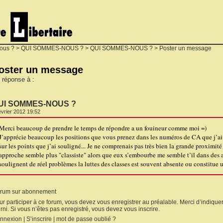
ous ?
>
QUI SOMMES-NOUS ?
>
QUI SOMMES-NOUS ?
> Poster un message
oster un message
 réponse à :
UI SOMMES-NOUS ?
évrier 2012 19:52
Merci beaucoup de prendre le temps de répondre a un fouineur comme moi =)
J’apprécie beaucoup les positions que vous prenez dans les numéros de CA que j’ai lu 
sur les points que j’ai souligné... Je ne comprenais pas très bien la grande proximit
approche semble plus "classiste" alors que eux s’embourbe me semble t’il dans des a
soulignent de réel problèmes la luttes des classes est souvent absente ou constitue
rum sur abonnement
ur participer à ce forum, vous devez vous enregistrer au préalable. Merci d’indiquer
rni. Si vous n’êtes pas enregistré, vous devez vous inscrire.
nnexion
|
S’inscrire
|
mot de passe oublié ?