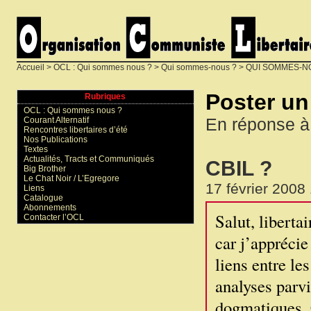
Accueil
>
OCL : Qui sommes nous ?
>
Qui sommes-nous ?
>
QUI SOMMES-N
Poster u
Rubriques
OCL : Qui sommes nous ?
En réponse à
Courant Alternatif
Rencontres libertaires d’été
Nos Publications
Textes
Actualités, Tracts et Communiqués
CBIL ?
Big Brother
Le Chat Noir / L’Egregore
17 février 2008
Liens
Catalogue
Abonnements
Salut, liberta
Contacter l’OCL
car j’appréci
liens entre le
analyses parvi
dogmatiques. C