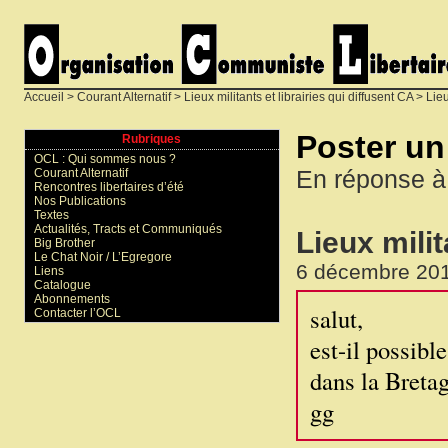
Accueil
>
Courant Alternatif
>
Lieux militants et librairies qui diffusent CA
>
Lieu
Poster u
Rubriques
OCL : Qui sommes nous ?
En réponse à
Courant Alternatif
Rencontres libertaires d’été
Nos Publications
Textes
Actualités, Tracts et Communiqués
Lieux milit
Big Brother
Le Chat Noir / L’Egregore
6 décembre 201
Liens
Catalogue
Abonnements
salut,
Contacter l’OCL
est-il possibl
dans la Breta
gg