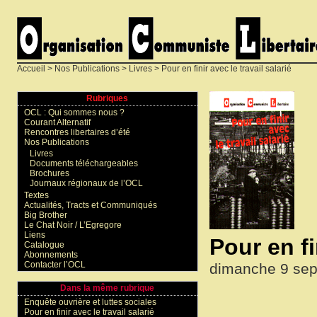
Accueil
>
Nos Publications
>
Livres
> Pour en finir avec le travail salarié
Rubriques
OCL : Qui sommes nous ?
Courant Alternatif
Rencontres libertaires d’été
Nos Publications
Livres
Documents téléchargeables
Brochures
Journaux régionaux de l’OCL
Textes
Actualités, Tracts et Communiqués
Big Brother
Le Chat Noir / L’Egregore
Liens
Pour en fi
Catalogue
Abonnements
Contacter l’OCL
dimanche 9 sep
Dans la même rubrique
Enquête ouvrière et luttes sociales
Pour en finir avec le travail salarié