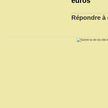
euros
Répondre à c
R