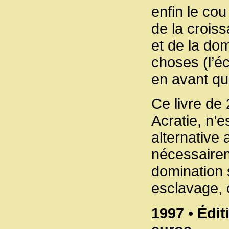
enfin le cou
de la crois
et de la dom
choses (l’é
en avant qui
Ce livre de 
Acratie, n’e
alternative
nécessaireme
domination 
esclavage, 
1997 • Édit